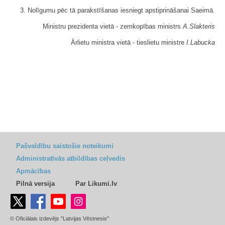
3. Nolīgumu pēc tā parakstīšanas iesniegt apstiprināšanai Saeimā.
Ministru prezidenta vietā - zemkopības ministrs
A.Slakteris
Ārlietu ministra vietā - tieslietu ministre
I.Labucka
Pašvaldību saistošie noteikumi
Administratīvās atbildības ceļvedis
Apmācības
Pilnā versija
Par Likumi.lv
© Oficiālais izdevējs "Latvijas Vēstnesis"