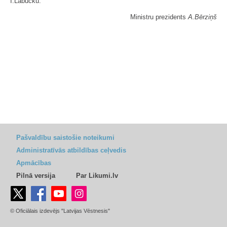
I.Labucku."
Ministru prezidents
A.Bērziņš
Pašvaldību saistošie noteikumi
Administratīvās atbildības ceļvedis
Apmācības
Pilnā versija
Par Likumi.lv
© Oficiālais izdevējs "Latvijas Vēstnesis"