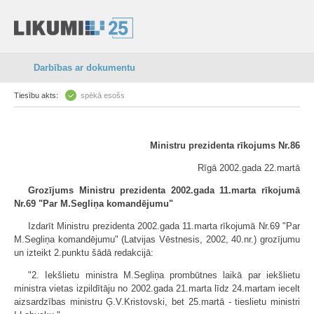
Darbības ar dokumentu
Tiesību akts:
spēkā esošs
Ministru prezidenta rīkojums Nr.86
Rīgā 2002.gada 22.martā
Grozījums Ministru prezidenta 2002.gada 11.marta rīkojumā
Nr.69 "Par M.Segliņa komandējumu"
Izdarīt Ministru prezidenta 2002.gada 11.marta rīkojumā Nr.69 "Par
M.Segliņa komandējumu" (Latvijas Vēstnesis, 2002, 40.nr.) grozījumu
un izteikt 2.punktu šādā redakcijā:
"2. Iekšlietu ministra M.Segliņa prombūtnes laikā par iekšlietu
ministra vietas izpildītāju no 2002.gada 21.marta līdz 24.martam iecelt
aizsardzības ministru Ģ.V.Kristovski, bet 25.martā - tieslietu ministri