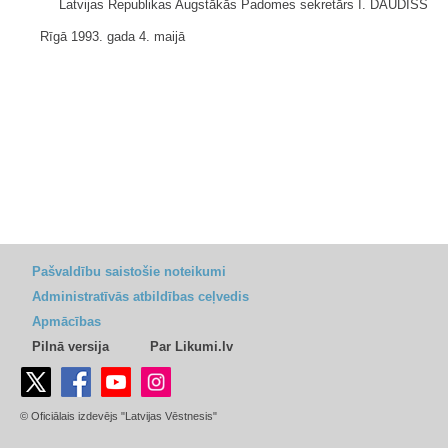
Latvijas Republikas Augstākās Padomes sekretārs I. DAUDIŠS
Rīgā 1993. gada 4. maijā
Pašvaldību saistošie noteikumi
Administratīvās atbildības ceļvedis
Apmācības
Pilnā versija
Par Likumi.lv
© Oficiālais izdevējs "Latvijas Vēstnesis"