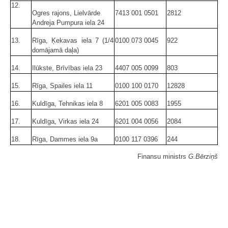
12.
Ogres rajons, Lielvārde
7413 001 0501
2812
Andreja Pumpura iela 24
13.
Rīga, Ķekavas iela 7 (1/4
0100 073 0045
922
domājamā daļa)
14.
Ilūkste, Brīvības iela 23
4407 005 0099
803
15.
Rīga, Spailes iela 11
0100 100 0170
12828
16.
Kuldīga, Tehnikas iela 8
6201 005 0083
1955
17.
Kuldīga, Virkas iela 24
6201 004 0056
2084
18.
Rīga, Dammes iela 9a
0100 117 0396
244
Finansu ministrs
G.Bērziņš