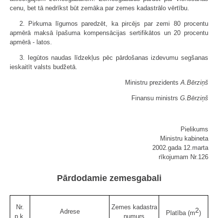
cenu, bet tā nedrīkst būt zemāka par zemes kadastrālo vērtību.
2. Pirkuma līgumos paredzēt, ka pircējs par zemi 80 procentu
apmērā maksā īpašuma kompensācijas sertifikātos un 20 procentu
apmērā - latos.
3. Iegūtos naudas līdzekļus pēc pārdošanas izdevumu segšanas
ieskaitīt valsts budžetā.
Ministru prezidents
A.Bērziņš
Finansu ministrs
G.Bērziņš
Pielikums
Ministru kabineta
2002.gada 12.marta
rīkojumam Nr.126
Pārdodamie zemesgabali
Nr.
Zemes kadastra
2
Adrese
Platība (m
)
p.k.
numurs