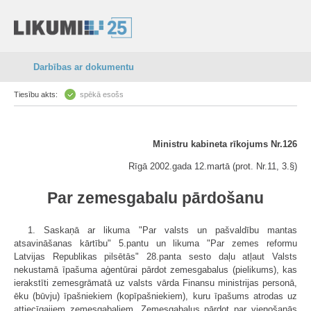
Darbības ar dokumentu
Tiesību akts:
spēkā esošs
Ministru kabineta rīkojums Nr.126
Rīgā 2002.gada 12.martā (prot. Nr.11, 3.§)
Par zemesgabalu pārdošanu
1. Saskaņā ar likuma "Par valsts un pašvaldību mantas
atsavināšanas kārtību" 5.pantu un likuma "Par zemes reformu
Latvijas Republikas pilsētās" 28.panta sesto daļu atļaut Valsts
nekustamā īpašuma aģentūrai pārdot zemesgabalus (pielikums), kas
ierakstīti zemesgrāmatā uz valsts vārda Finansu ministrijas personā,
ēku (būvju) īpašniekiem (kopīpašniekiem), kuru īpašums atrodas uz
attiecīgajiem zemesgabaliem. Zemesgabalus pārdot par vienošanās