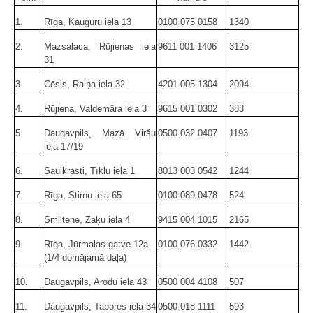
1.
Rīga, Kauguru iela 13
0100 075 0158
1340
2.
Mazsalaca, Rūjienas iela
9611 001 1406
3125
31
3.
Cēsis, Raiņa iela 32
4201 005 1304
2094
4.
Rūjiena, Valdemāra iela 3
9615 001 0302
383
5.
Daugavpils, Mazā Viršu
0500 032 0407
1193
iela 17/19
6.
Saulkrasti, Tīklu iela 1
8013 003 0542
1244
7.
Rīga, Stirnu iela 65
0100 089 0478
524
8.
Smiltene, Zaķu iela 4
9415 004 1015
2165
9.
Rīga, Jūrmalas gatve 12a
0100 076 0332
1442
(1/4 domājamā daļa)
10.
Daugavpils, Arodu iela 43
0500 004 4108
507
11.
Daugavpils, Tabores iela 34
0500 018 1111
593