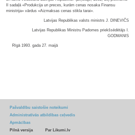
II sadaļā «Produkcija un preces, kurām cenas nosaka Finansu
ministrija» vārdus «Aizmaksas cenas stikla tarai».
Latvijas Republikas valsts ministrs J. DINEVIČS
Latvijas Republikas Ministru Padomes priekšsēdētājs I.
GODMANIS
Rīgā 1993. gada 27. maijā
Pašvaldību saistošie noteikumi
Administratīvās atbildības ceļvedis
Apmācības
Pilnā versija
Par Likumi.lv