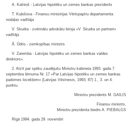
A. Kalniņš - Latvijas hipotēku
un
zemes bankas prezidents
T. Kuļešova - Finansu ministrijas Vērtspapīru departamenta
nodaļas vadītāja
V. Skudra - zvērinātu advokātu biroja «V. Skudra un partneri»
vadītājs
Ā. Ūdris - zemkopības ministrs
V. Zaremba - Latvijas hipotēku un zemes bankas valdes
direktors».
2. Atzīt par spēku zaudējušu Ministru kabineta 1993. gada 7.
septembra lēmuma Nr. 17 «Par Latvijas hipotēku un zemes bankas
padomes locekļiem» (Latvijas Vēstnesis, 1993, 87) 1., 3. un 4.
punktu.
Ministru prezidents M. GAILIS
Finansu ministrs,
Ministru prezidenta biedrs A. PIEBALGS
Rīgā 1994. gada 29. novembrī