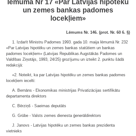
lēmumā Nr 17 «Par Latvijas hipotēku
un zemes bankas padomes
locekļiem»
Lēmums Nr. 146. (prot. Nr. 60 6. §)
1. Izdarīt Ministru Padomes 1993. gada 10. maija lēmumā Nr. 232
«Par Latvijas hipotēku un zemes bankas statūtiem un bankas
padomes locekļiem» (Latvijas Republikas Augstākās Padomes un
Valdības Ziņotājs, 1993, 24/25) grozījumu un izteikt 2. punktu šādā
redakcijā:
«2. Noteikt, ka par Latvijas hipotēku un zemes bankas padomes
locekļiem iecelti:
A. Bernāns - Ekonomikas ministrijas Privatizācijas sertifikātu
departamenta direktors
C. Bērziņš - Saeimas deputāts
G. Grūbe - Valsts zemes dienesta ģenerāldirektors
J. Janovs - Latvijas hipotēku un zemes bankas prezidenta
vietnieks