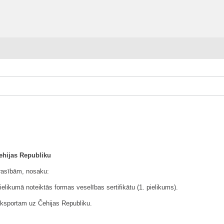
Čehijas Republiku
prasībām, nosaku:
elikumā noteiktās formas veselības sertifikātu (1. pielikums).
 eksportam uz Čehijas Republiku.