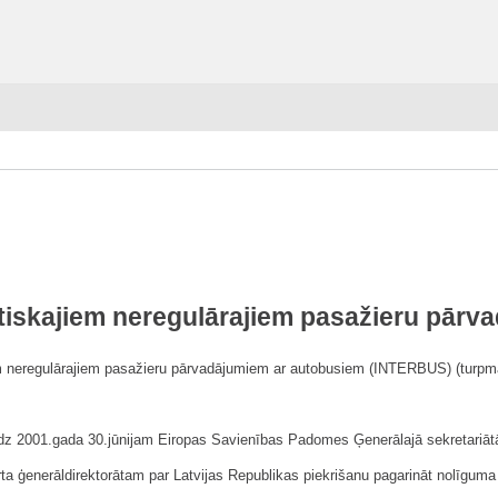
utiskajiem neregulārajiem pasažieru pār
em neregulārajiem pasažieru pārvadājumiem ar autobusiem (INTERBUS) (turpmāk
līdz 2001.gada 30.jūnijam Eiropas Savienības Padomes Ģenerālajā sekretariātā,
orta ģenerāldirektorātam par Latvijas Republikas piekrišanu pagarināt nolīgum