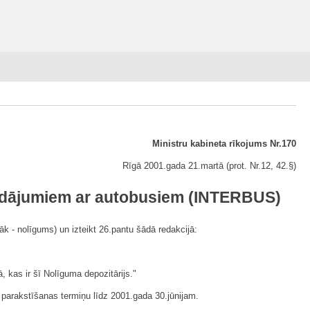
Ministru kabineta rīkojums Nr.170
Rīgā 2001.gada 21.martā (prot. Nr.12, 42.§)
vadājumiem ar autobusiem (INTERBUS)
 - nolīgums) un izteikt 26.pantu šādā redakcijā:
 kas ir šī Nolīguma depozitārijs."
a parakstīšanas termiņu līdz 2001.gada 30.jūnijam.