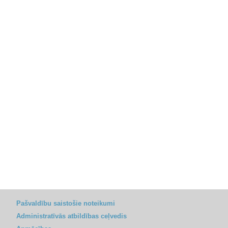
Pašvaldību saistošie noteikumi
Administratīvās atbildības ceļvedis