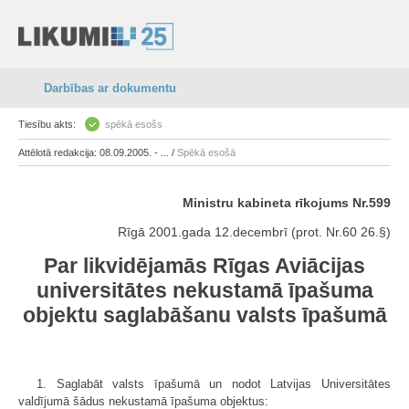
Darbības ar dokumentu
Tiesību akts:
spēkā esošs
Attēlotā redakcija: 08.09.2005. - ... /
Spēkā esošā
Ministru kabineta rīkojums Nr.599
Rīgā 2001.gada 12.decembrī (prot. Nr.60 26.§)
Par likvidējamās Rīgas Aviācijas
universitātes nekustamā īpašuma
objektu saglabāšanu valsts īpašumā
1. Saglabāt valsts īpašumā un nodot Latvijas Universitātes
valdījumā šādus nekustamā īpašuma objektus: