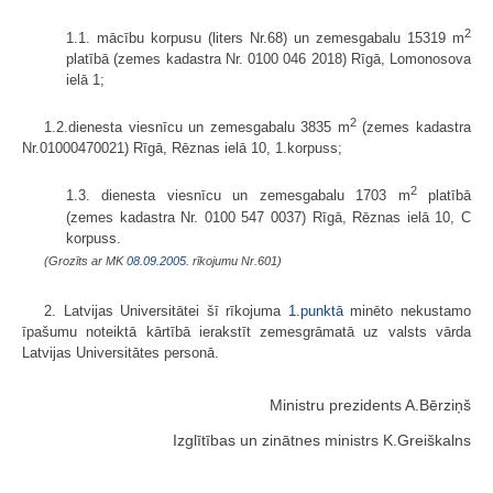
2
1.1. mācību korpusu (liters Nr.68) un zemesgabalu 15319 m
platībā (zemes kadastra Nr. 0100 046 2018) Rīgā, Lomonosova
ielā 1;
2
1.2.dienesta viesnīcu un zemesgabalu 3835 m
(zemes kadastra
Nr.01000470021) Rīgā, Rēznas ielā 10, 1.korpuss;
2
1.3. dienesta viesnīcu un zemesgabalu 1703 m
platībā
(zemes kadastra Nr. 0100 547 0037) Rīgā, Rēznas ielā 10, C
korpuss.
(Grozīts ar MK
08.09.2005.
rīkojumu Nr.601)
2. Latvijas Universitātei šī rīkojuma
1.punktā
minēto nekustamo
īpašumu noteiktā kārtībā ierakstīt zemesgrāmatā uz valsts vārda
Latvijas Universitātes personā.
Ministru prezidents A.Bērziņš
Izglītības un zinātnes ministrs K.Greiškalns