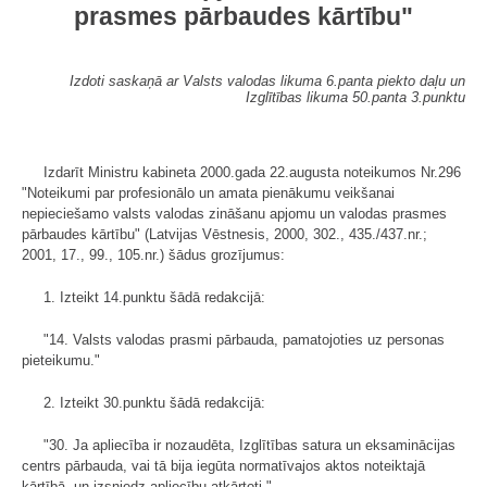
prasmes pārbaudes kārtību"
Izdoti saskaņā ar Valsts valodas likuma 6.panta piekto daļu un
Izglītības likuma 50.panta 3.punktu
Izdarīt Ministru kabineta 2000.gada 22.augusta noteikumos Nr.296
"Noteikumi par profesionālo un amata pienākumu veikšanai
nepieciešamo valsts valodas zināšanu apjomu un valodas prasmes
pārbaudes kārtību" (Latvijas Vēstnesis, 2000, 302., 435./437.nr.;
2001, 17., 99., 105.nr.) šādus grozījumus:
1. Izteikt 14.punktu šādā redakcijā:
"14. Valsts valodas prasmi pārbauda, pamatojoties uz personas
pieteikumu."
2. Izteikt 30.punktu šādā redakcijā:
"30. Ja apliecība ir nozaudēta, Izglītības satura un eksaminācijas
centrs pārbauda, vai tā bija iegūta normatīvajos aktos noteiktajā
kārtībā, un izsniedz apliecību atkārtoti."