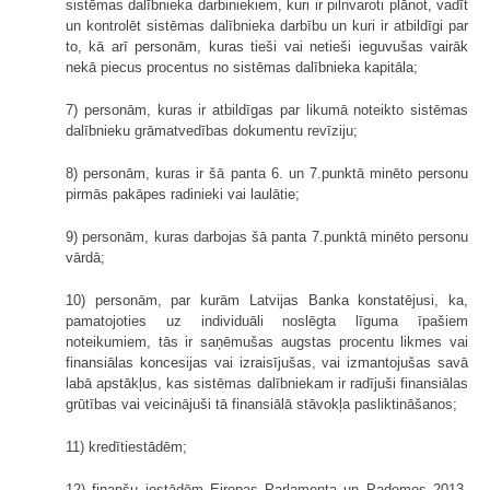
sistēmas dalībnieka darbiniekiem, kuri ir pilnvaroti plānot, vadīt
un kontrolēt sistēmas dalībnieka darbību un kuri ir atbildīgi par
to, kā arī personām, kuras tieši vai netieši ieguvušas vairāk
nekā piecus procentus no sistēmas dalībnieka kapitāla;
7) personām, kuras ir atbildīgas par likumā noteikto sistēmas
dalībnieku grāmatvedības dokumentu revīziju;
8) personām, kuras ir šā panta 6. un 7.punktā minēto personu
pirmās pakāpes radinieki vai laulātie;
9) personām, kuras darbojas šā panta 7.punktā minēto personu
vārdā;
10) personām, par kurām Latvijas Banka konstatējusi, ka,
pamatojoties uz individuāli noslēgta līguma īpašiem
noteikumiem, tās ir saņēmušas augstas procentu likmes vai
finansiālas koncesijas vai izraisījušas, vai izmantojušas savā
labā apstākļus, kas sistēmas dalībniekam ir radījuši finansiālas
grūtības vai veicinājuši tā finansiālā stāvokļa pasliktināšanos;
11) kredītiestādēm;
12) finanšu iestādēm Eiropas Parlamenta un Padomes 2013.