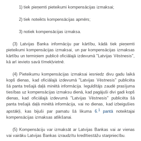
1) tiek pieņemti pieteikumi kompensācijas izmaksai;
2) tiek noteikts kompensācijas apmērs;
3) notiek kompensācijas izmaksa.
(3) Latvijas Banka informāciju par kārtību, kādā tiek pieņemti
pieteikumi kompensācijas izmaksai, un par kompensācijas izmaksas
kārtību un termiņiem publicē oficiālajā izdevumā "Latvijas Vēstnesis",
kā arī ievieto savā tīmekļvietnē.
(4) Pieteikumu kompensācijas izmaksai iesniedz divu gadu laikā
kopš dienas, kad oficiālajā izdevumā "Latvijas Vēstnesis" publicēta
šā panta trešajā daļā minētā informācija. Ieguldītājs zaudē prasījuma
tiesības uz kompensācijas izmaksu dienā, kad pagājuši divi gadi kopš
dienas, kad oficiālajā izdevumā "Latvijas Vēstnesis" publicēta šā
panta trešajā daļā minētā informācija, vai no dienas, kad izbeigušies
1
apstākļi, kas bijuši par pamatu šā likuma
6.
pantā
noteiktajai
kompensācijas izmaksas atlikšanai.
(5) Kompensāciju var izmaksāt ar Latvijas Bankas vai ar vienas
vai vairāku Latvijas Bankas izraudzītu kredītiestāžu starpniecību.