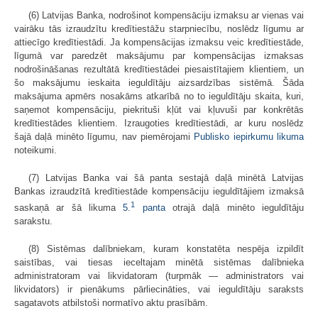
(6) Latvijas Banka, nodrošinot kompensāciju izmaksu ar vienas vai
vairāku tās izraudzītu kredītiestāžu starpniecību, noslēdz līgumu ar
attiecīgo kredītiestādi. Ja kompensācijas izmaksu veic kredītiestāde,
līgumā var paredzēt maksājumu par kompensācijas izmaksas
nodrošināšanas rezultātā kredītiestādei piesaistītajiem klientiem, un
šo maksājumu ieskaita ieguldītāju aizsardzības sistēmā. Šāda
maksājuma apmērs nosakāms atkarībā no to ieguldītāju skaita, kuri,
saņemot kompensāciju, piekrituši kļūt vai kļuvuši par konkrētās
kredītiestādes klientiem. Izraugoties kredītiestādi, ar kuru noslēdz
šajā daļā minēto līgumu, nav piemērojami
Publisko iepirkumu likuma
noteikumi.
(7) Latvijas Banka vai šā panta sestajā daļā minētā Latvijas
Bankas izraudzītā kredītiestāde kompensāciju ieguldītājiem izmaksā
1
saskaņā ar šā likuma
5.
panta
otrajā daļā minēto ieguldītāju
sarakstu.
(8) Sistēmas dalībniekam, kuram konstatēta nespēja izpildīt
saistības, vai tiesas ieceltajam minētā sistēmas dalībnieka
administratoram vai likvidatoram (turpmāk — administrators vai
likvidators) ir pienākums pārliecināties, vai ieguldītāju saraksts
sagatavots atbilstoši normatīvo aktu prasībām.