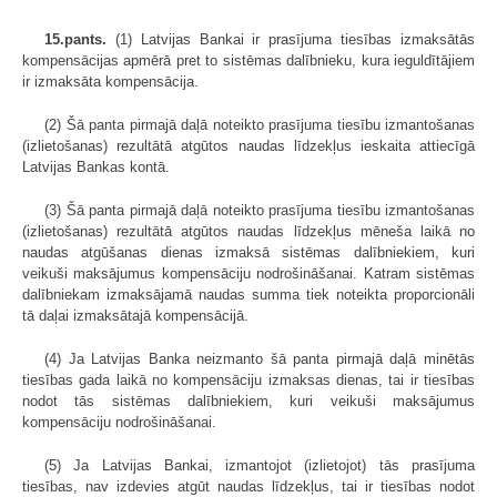
15.pants.
(1) Latvijas Bankai ir prasījuma tiesības izmaksātās
kompensācijas apmērā pret to sistēmas dalībnieku, kura ieguldītājiem
ir izmaksāta kompensācija.
(2) Šā panta pirmajā daļā noteikto prasījuma tiesību izmantošanas
(izlietošanas) rezultātā atgūtos naudas līdzekļus ieskaita attiecīgā
Latvijas Bankas kontā.
(3) Šā panta pirmajā daļā noteikto prasījuma tiesību izmantošanas
(izlietošanas) rezultātā atgūtos naudas līdzekļus mēneša laikā no
naudas atgūšanas dienas izmaksā sistēmas dalībniekiem, kuri
veikuši maksājumus kompensāciju nodrošināšanai. Katram sistēmas
dalībniekam izmaksājamā naudas summa tiek noteikta proporcionāli
tā daļai izmaksātajā kompensācijā.
(4) Ja Latvijas Banka neizmanto šā panta pirmajā daļā minētās
tiesības gada laikā no kompensāciju izmaksas dienas, tai ir tiesības
nodot tās sistēmas dalībniekiem, kuri veikuši maksājumus
kompensāciju nodrošināšanai.
(5) Ja Latvijas Bankai, izmantojot (izlietojot) tās prasījuma
tiesības, nav izdevies atgūt naudas līdzekļus, tai ir tiesības nodot