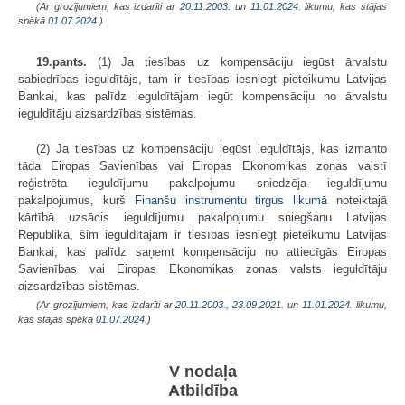
(Ar grozījumiem, kas izdarīti ar
20.11.2003.
un
11.01.2024
. likumu, kas stājas
spēkā
01.07.2024.
)
19.pants.
(1) Ja tiesības uz kompensāciju iegūst ārvalstu
sabiedrības ieguldītājs, tam ir tiesības iesniegt pieteikumu Latvijas
Bankai, kas palīdz ieguldītājam iegūt kompensāciju no ārvalstu
ieguldītāju aizsardzības sistēmas.
(2) Ja tiesības uz kompensāciju iegūst ieguldītājs, kas izmanto
tāda Eiropas Savienības vai Eiropas Ekonomikas zonas valstī
reģistrēta ieguldījumu pakalpojumu sniedzēja ieguldījumu
pakalpojumus, kurš
Finanšu instrumentu tirgus likumā
noteiktajā
kārtībā uzsācis ieguldījumu pakalpojumu sniegšanu Latvijas
Republikā, šim ieguldītājam ir tiesības iesniegt pieteikumu Latvijas
Bankai, kas palīdz saņemt kompensāciju no attiecīgās Eiropas
Savienības vai Eiropas Ekonomikas zonas valsts ieguldītāju
aizsardzības sistēmas.
(Ar grozījumiem, kas izdarīti ar
20.11.2003.
,
23.09.2021.
un
11.01.2024
. likumu,
kas stājas spēkā
01.07.2024.
)
V nodaļa
Atbildība