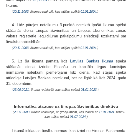
likumu.
(
20.11.2003
. likuma redakcijā, kas stājas spēkā
01.01.2004.
)
4. Līdz pārejas noteikumu 3.punktā noteiktā īpašā likuma spēkā
stāšanās dienai Eiropas Savienības un Eiropas Ekonomikas zonas
valstīs reģistrētie ieguldījumu pakalpojumu sniedzēji uzskatāmi par
ārvalstu sabiedrībām.
(
20.11.2003
. likuma redakcijā, kas stājas spēkā
01.01.2004.
)
5. Uz šā likuma pamata līdz
Latvijas Bankas likuma
spēkā
stāšanās dienai izdotie Finanšu un kapitāla tirgus komisijas
normatīvie noteikumi piemērojami līdz dienai, kad stājas spēkā
attiecīgie Latvijas Bankas noteikumi, bet ne ilgāk kā līdz 2024. gada
31. decembrim.
(
23.09.2021
. likuma redakcijā, kas stājas spēkā
01.01.2023.
)
Informatīva atsauce uz Eiropas Savienības direktīvu
(
20.11.2003
. likuma redakcijā, ar grozījumiem, kas izdarīti ar
11.01.2024
. likumu
kas stājas spēkā
01.07.2024.
)
Likumā iekļautas tiesību normas, kas izriet no Eiropas Parlamenta