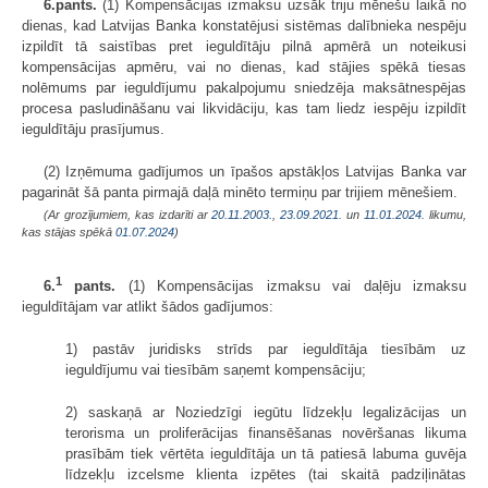
6.pants.
(1) Kompensācijas izmaksu uzsāk triju mēnešu laikā no
dienas, kad Latvijas Banka konstatējusi sistēmas dalībnieka nespēju
izpildīt tā saistības pret ieguldītāju pilnā apmērā un noteikusi
kompensācijas apmēru, vai no dienas, kad stājies spēkā tiesas
nolēmums par ieguldījumu pakalpojumu sniedzēja maksātnespējas
procesa pasludināšanu vai likvidāciju, kas tam liedz iespēju izpildīt
ieguldītāju prasījumus.
(2) Izņēmuma gadījumos un īpašos apstākļos Latvijas Banka var
pagarināt šā panta pirmajā daļā minēto termiņu par trijiem mēnešiem.
(Ar grozījumiem, kas izdarīti ar
20.11.2003.
,
23.09.2021.
un
11.01.2024
. likumu,
kas stājas spēkā
01.07.2024
)
1
6.
pants.
(1) Kompensācijas izmaksu vai daļēju izmaksu
ieguldītājam var atlikt šādos gadījumos:
1) pastāv juridisks strīds par ieguldītāja tiesībām uz
ieguldījumu vai tiesībām saņemt kompensāciju;
2) saskaņā ar Noziedzīgi iegūtu līdzekļu legalizācijas un
terorisma un proliferācijas finansēšanas novēršanas likuma
prasībām tiek vērtēta ieguldītāja un tā patiesā labuma guvēja
līdzekļu izcelsme klienta izpētes (tai skaitā padziļinātas