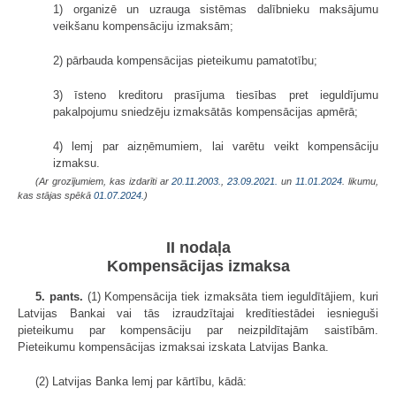
1) organizē un uzrauga sistēmas dalībnieku maksājumu
veikšanu kompensāciju izmaksām;
2) pārbauda kompensācijas pieteikumu pamatotību;
3) īsteno kreditoru prasījuma tiesības pret ieguldījumu
pakalpojumu sniedzēju izmaksātās kompensācijas apmērā;
4) lemj par aizņēmumiem, lai varētu veikt kompensāciju
izmaksu.
(Ar grozījumiem, kas izdarīti ar
20.11.2003.
,
23.09.2021.
un
11.01.2024
. likumu,
kas stājas spēkā
01.07.2024.
)
II nodaļa
Kompensācijas izmaksa
5. pants.
(1) Kompensācija tiek izmaksāta tiem ieguldītājiem, kuri
Latvijas Bankai vai tās izraudzītajai kredītiestādei iesnieguši
pieteikumu par kompensāciju par neizpildītajām saistībām.
Pieteikumu kompensācijas izmaksai izskata Latvijas Banka.
(2) Latvijas Banka lemj par kārtību, kādā: