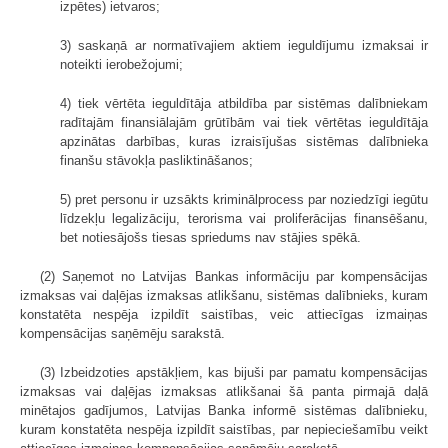
izpētes) ietvaros;
3) saskaņā ar normatīvajiem aktiem ieguldījumu izmaksai ir
noteikti ierobežojumi;
4) tiek vērtēta ieguldītāja atbildība par sistēmas dalībniekam
radītajām finansiālajām grūtībām vai tiek vērtētas ieguldītāja
apzinātas darbības, kuras izraisījušas sistēmas dalībnieka
finanšu stāvokļa pasliktināšanos;
5) pret personu ir uzsākts kriminālprocess par noziedzīgi iegūtu
līdzekļu legalizāciju, terorisma vai proliferācijas finansēšanu,
bet notiesājošs tiesas spriedums nav stājies spēkā.
(2) Saņemot no Latvijas Bankas informāciju par kompensācijas
izmaksas vai daļējas izmaksas atlikšanu, sistēmas dalībnieks, kuram
konstatēta nespēja izpildīt saistības, veic attiecīgas izmaiņas
kompensācijas saņēmēju sarakstā.
(3) Izbeidzoties apstākļiem, kas bijuši par pamatu kompensācijas
izmaksas vai daļējas izmaksas atlikšanai šā panta pirmajā daļā
minētajos gadījumos, Latvijas Banka informē sistēmas dalībnieku,
kuram konstatēta nespēja izpildīt saistības, par nepieciešamību veikt