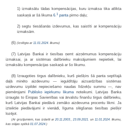
1) izmaksātu tādas kompensācijas, kuru izmaksa tika atlikta
1
saskaņā ar šā likuma
6.
panta
pirmo daļu;
2) segtu tiesāšanās izdevumus, kas saistīti ar kompensāciju
izmaksām.
(6)
(Izslēgta ar
11.01.2024
. likumu)
(7) Latvijas Bankai ir tiesības ņemt aizņēmumus kompensāciju
izmaksai, ja ar sistēmas dalībnieku maksājumiem nepietiek, lai
izmaksātu kompensācijas saskaņā ar šo likumu.
(8) Izraugoties tirgus dalībnieku, kurš piešķirs šā panta septītajā
daļā minēto aizdevumu — ieguldītāju aizsardzības sistēmas
uzdevumu izpildei nepieciešamo naudas līdzekļu summu —, nav
piemērojami
Publisko iepirkumu likuma
noteikumi. Latvijas Banka
izraugās to Eiropas Savienības vai ārvalstu finanšu tirgus dalībnieku,
kurš Latvijas Bankai piedāvā zemāko aizdevuma procentu likmi. Ja
izteiktie piedāvājumi ir vienādi, līguma slēgšanas tiesības piešķir
lozējot.
(Ar grozījumiem, kas izdarīti ar
20.11.2003.
,
23.09.2021.
un
11.01.2024
. likumu,
kas stājas spēkā
01.07.2024.
)