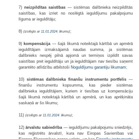
7)
neizpildītas saistības
— sistēmas dalībnieka neizpildītās
saistības, kas izriet no noslēgtā ieguldījumu pakalpojumu
līguma ar ieguldītāju;
8)
;
(izslēgts ar
11.01.2024
. likumu)
9)
kompensācija
— šajā likumā noteiktajā kārtībā un apmērā
ieguldītājam izmaksājamā naudas summa, ja sistēmas
dalībnieks nespēj pilnā apjomā un termiņos izpildīt savas
saistības pret ieguldītāju un ja ieguldītājam nav tiesību saņemt
garantēto atlīdzību atbilstoši
Noguldījumu garantiju likumam
;
10)
sistēmas dalībnieka finanšu instrumentu portfelis
—
finanšu instrumentu kopsumma, kas pieder sistēmas
dalībnieka ieguldītājiem, kuriem ir tiesības uz kompensāciju
šajā likumā noteiktajā kārtībā un apmērā, un kas aprēķināta
saskaņā ar šo likumu;
11)
;
(izslēgts ar
11.01.2024
. likumu)
12)
ārvalstu sabiedrība
— ieguldījumu pakalpojumu sniedzējs,
kas reģistrēts ārvalstī, kura nav Eiropas Savienības vai