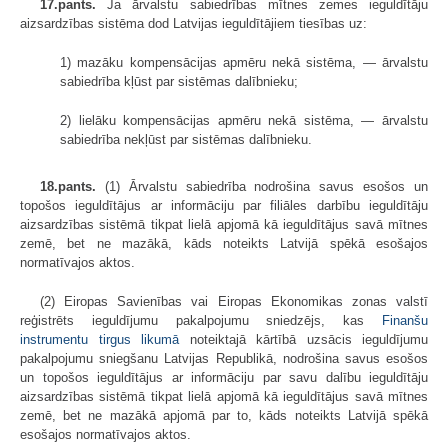
17.pants.
Ja ārvalstu sabiedrības mītnes zemes ieguldītāju
aizsardzības sistēma dod Latvijas ieguldītājiem tiesības uz:
1) mazāku kompensācijas apmēru nekā sistēma, — ārvalstu
sabiedrība kļūst par sistēmas dalībnieku;
2) lielāku kompensācijas apmēru nekā sistēma, — ārvalstu
sabiedrība nekļūst par sistēmas dalībnieku.
18.pants.
(1) Ārvalstu sabiedrība nodrošina savus esošos un
topošos ieguldītājus ar informāciju par filiāles darbību ieguldītāju
aizsardzības sistēmā tikpat lielā apjomā kā ieguldītājus savā mītnes
zemē, bet ne mazākā, kāds noteikts Latvijā spēkā esošajos
normatīvajos aktos.
(2) Eiropas Savienības vai Eiropas Ekonomikas zonas valstī
reģistrēts ieguldījumu pakalpojumu sniedzējs, kas
Finanšu
instrumentu tirgus likumā
noteiktajā kārtībā uzsācis ieguldījumu
pakalpojumu sniegšanu Latvijas Republikā, nodrošina savus esošos
un topošos ieguldītājus ar informāciju par savu dalību ieguldītāju
aizsardzības sistēmā tikpat lielā apjomā kā ieguldītājus savā mītnes
zemē, bet ne mazākā apjomā par to, kāds noteikts Latvijā spēkā
esošajos normatīvajos aktos.