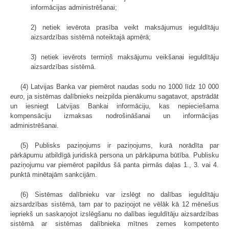
informācijas administrēšanai;
2) netiek ievērota prasība veikt maksājumus ieguldītāju
aizsardzības sistēmā noteiktajā apmērā;
3) netiek ievērots termiņš maksājumu veikšanai ieguldītāju
aizsardzības sistēmā.
(4) Latvijas Banka var piemērot naudas sodu no 1000 līdz 10 000
euro
, ja sistēmas dalībnieks neizpilda pienākumu sagatavot, apstrādāt
un iesniegt Latvijas Bankai informāciju, kas nepieciešama
kompensāciju izmaksas nodrošināšanai un informācijas
administrēšanai.
(5) Publisks paziņojums ir paziņojums, kurā norādīta par
pārkāpumu atbildīgā juridiskā persona un pārkāpuma būtība. Publisku
paziņojumu var piemērot papildus šā panta pirmās daļas 1., 3. vai 4.
punktā minētajām sankcijām.
(6) Sistēmas dalībnieku var izslēgt no dalības ieguldītāju
aizsardzības sistēmā, tam par to paziņojot ne vēlāk kā 12 mēnešus
iepriekš un saskaņojot izslēgšanu no dalības ieguldītāju aizsardzības
sistēmā ar sistēmas dalībnieka mītnes zemes kompetento