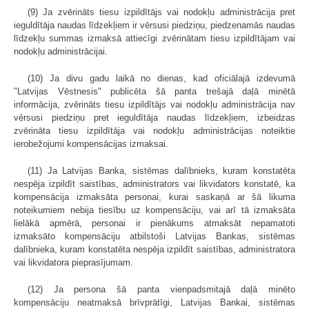
(9) Ja zvērināts tiesu izpildītājs vai nodokļu administrācija pret
ieguldītāja naudas līdzekļiem ir vērsusi piedziņu, piedzenamās naudas
līdzekļu summas izmaksā attiecīgi zvērinātam tiesu izpildītājam vai
nodokļu administrācijai.
(10) Ja divu gadu laikā no dienas, kad oficiālajā izdevumā
"Latvijas Vēstnesis" publicēta šā panta trešajā daļā minētā
informācija, zvērināts tiesu izpildītājs vai nodokļu administrācija nav
vērsusi piedziņu pret ieguldītāja naudas līdzekļiem, izbeidzas
zvērināta tiesu izpildītāja vai nodokļu administrācijas noteiktie
ierobežojumi kompensācijas izmaksai.
(11) Ja Latvijas Banka, sistēmas dalībnieks, kuram konstatēta
nespēja izpildīt saistības, administrators vai likvidators konstatē, ka
kompensācija izmaksāta personai, kurai saskaņā ar šā likuma
noteikumiem nebija tiesību uz kompensāciju, vai arī tā izmaksāta
lielākā apmērā, personai ir pienākums atmaksāt nepamatoti
izmaksāto kompensāciju atbilstoši Latvijas Bankas, sistēmas
dalībnieka, kuram konstatēta nespēja izpildīt saistības, administratora
vai likvidatora pieprasījumam.
(12) Ja persona šā panta vienpadsmitajā daļā minēto
kompensāciju neatmaksā brīvprātīgi, Latvijas Bankai, sistēmas