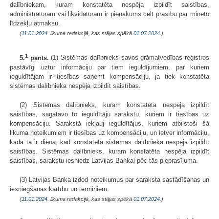
dalībniekam, kuram konstatēta nespēja izpildīt saistības,
administratoram vai likvidatoram ir pienākums celt prasību par minēto
līdzekļu atmaksu.
(
11.01.2024
. likuma redakcijā, kas stājas spēkā
01.07.2024.
)
1
5.
pants.
(1) Sistēmas dalībnieks savos grāmatvedības reģistros
pastāvīgi uztur informāciju par tiem ieguldījumiem, par kuriem
ieguldītājam ir tiesības saņemt kompensāciju, ja tiek konstatēta
sistēmas dalībnieka nespēja izpildīt saistības.
(2) Sistēmas dalībnieks, kuram konstatēta nespēja izpildīt
saistības, sagatavo to ieguldītāju sarakstu, kuriem ir tiesības uz
kompensāciju. Sarakstā iekļauj ieguldītājus, kuriem atbilstoši šā
likuma noteikumiem ir tiesības uz kompensāciju, un ietver informāciju,
kāda tā ir dienā, kad konstatēta sistēmas dalībnieka nespēja izpildīt
saistības. Sistēmas dalībnieks, kuram konstatēta nespēja izpildīt
saistības, sarakstu iesniedz Latvijas Bankai pēc tās pieprasījuma.
(3) Latvijas Banka izdod noteikumus par saraksta sastādīšanas un
iesniegšanas kārtību un termiņiem.
(
11.01.2024
. likuma redakcijā, kas stājas spēkā
01.07.2024.
)