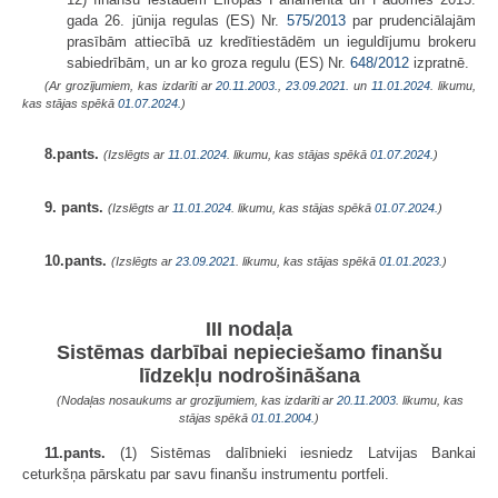
gada 26. jūnija regulas (ES) Nr.
575/2013
par prudenciālajām
prasībām attiecībā uz kredītiestādēm un ieguldījumu brokeru
sabiedrībām, un ar ko groza regulu (ES) Nr.
648/2012
izpratnē.
(Ar grozījumiem, kas izdarīti ar
20.11.2003.
,
23.09.2021.
un
11.01.2024
. likumu,
kas stājas spēkā
01.07.2024.
)
8.pants.
(Izslēgts ar
11.01.2024
. likumu, kas stājas spēkā
01.07.2024.
)
9. pants.
(Izslēgts ar
11.01.2024
. likumu, kas stājas spēkā
01.07.2024.
)
10.pants.
(Izslēgts ar
23.09.2021
. likumu, kas stājas spēkā
01.01.2023.
)
III nodaļa
Sistēmas darbībai nepieciešamo finanšu
līdzekļu nodrošināšana
(Nodaļas nosaukums ar grozījumiem, kas izdarīti ar
20.11.2003
. likumu, kas
stājas spēkā
01.01.2004.
)
11.pants.
(1) Sistēmas dalībnieki iesniedz Latvijas Bankai
ceturkšņa pārskatu par savu finanšu instrumentu portfeli.