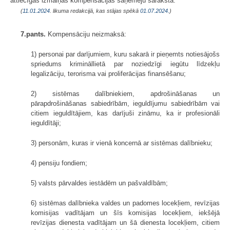
attiecīgas izmaiņas kompensācijas saņēmēju sarakstā.
(
11.01.2024
. likuma redakcijā, kas stājas spēkā
01.07.2024.
)
7.pants.
Kompensāciju neizmaksā:
1) personai par darījumiem, kuru sakarā ir pieņemts notiesājošs
spriedums krimināllietā par noziedzīgi iegūtu līdzekļu
legalizāciju, terorisma vai proliferācijas finansēšanu;
2) sistēmas dalībniekiem, apdrošināšanas un
pārapdrošināšanas sabiedrībām, ieguldījumu sabiedrībām vai
citiem ieguldītājiem, kas darījuši zināmu, ka ir profesionāli
ieguldītāji;
3) personām, kuras ir vienā koncernā ar sistēmas dalībnieku;
4) pensiju fondiem;
5) valsts pārvaldes iestādēm un pašvaldībām;
6) sistēmas dalībnieka valdes un padomes locekļiem, revīzijas
komisijas vadītājam un šīs komisijas locekļiem, iekšējā
revīzijas dienesta vadītājam un šā dienesta locekļiem, citiem