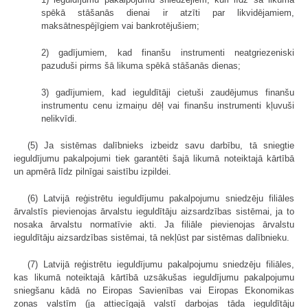
spēkā stāšanās dienai ir atzīti par likvidējamiem,
maksātnespējīgiem vai bankrotējušiem;
2) gadījumiem, kad finanšu instrumenti neatgriezeniski
pazuduši pirms šā likuma spēkā stāšanās dienas;
3) gadījumiem, kad ieguldītāji cietuši zaudējumus finanšu
instrumentu cenu izmaiņu dēļ vai finanšu instrumenti kļuvuši
nelikvīdi.
(5) Ja sistēmas dalībnieks izbeidz savu darbību, tā sniegtie
ieguldījumu pakalpojumi tiek garantēti šajā likumā noteiktajā kārtībā
un apmērā līdz pilnīgai saistību izpildei.
(6) Latvijā reģistrētu ieguldījumu pakalpojumu sniedzēju filiāles
ārvalstīs pievienojas ārvalstu ieguldītāju aizsardzības sistēmai, ja to
nosaka ārvalstu normatīvie akti. Ja filiāle pievienojas ārvalstu
ieguldītāju aizsardzības sistēmai, tā nekļūst par sistēmas dalībnieku.
(7) Latvijā reģistrētu ieguldījumu pakalpojumu sniedzēju filiāles,
kas likumā noteiktajā kārtībā uzsākušas ieguldījumu pakalpojumu
sniegšanu kādā no Eiropas Savienības vai Eiropas Ekonomikas
zonas valstīm (ja attiecīgajā valstī darbojas tāda ieguldītāju