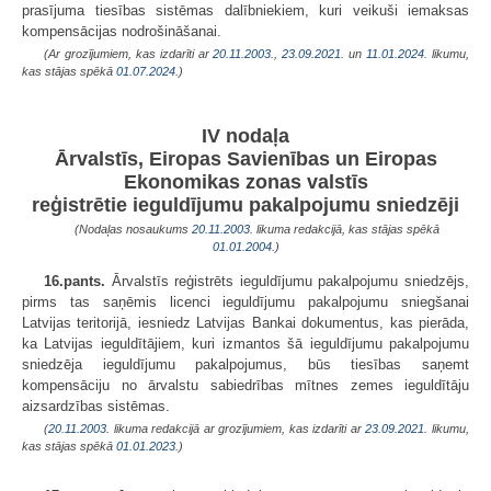
prasījuma tiesības sistēmas dalībniekiem, kuri veikuši iemaksas
kompensācijas nodrošināšanai.
(Ar grozījumiem, kas izdarīti ar
20.11.2003.
,
23.09.2021.
un
11.01.2024
. likumu,
kas stājas spēkā
01.07.2024.
)
IV nodaļa
Ārvalstīs, Eiropas Savienības un Eiropas
Ekonomikas zonas valstīs
reģistrētie ieguldījumu pakalpojumu sniedzēji
(Nodaļas nosaukums
20.11.2003
. likuma redakcijā, kas stājas spēkā
01.01.2004.
)
16.pants.
Ārvalstīs reģistrēts ieguldījumu pakalpojumu sniedzējs,
pirms tas saņēmis licenci ieguldījumu pakalpojumu sniegšanai
Latvijas teritorijā, iesniedz Latvijas Bankai dokumentus, kas pierāda,
ka Latvijas ieguldītājiem, kuri izmantos šā ieguldījumu pakalpojumu
sniedzēja ieguldījumu pakalpojumus, būs tiesības saņemt
kompensāciju no ārvalstu sabiedrības mītnes zemes ieguldītāju
aizsardzības sistēmas.
(
20.11.2003
. likuma redakcijā ar grozījumiem, kas izdarīti ar
23.09.2021
. likumu,
kas stājas spēkā
01.01.2023.
)