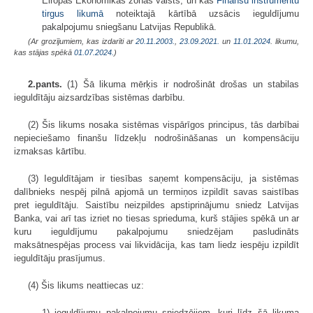
Eiropas Ekonomikas zonas valsts, un kas
Finanšu instrumentu
tirgus likumā
noteiktajā kārtībā uzsācis ieguldījumu
pakalpojumu sniegšanu Latvijas Republikā.
(Ar grozījumiem, kas izdarīti ar
20.11.2003.
,
23.09.2021.
un
11.01.2024
. likumu,
kas stājas spēkā
01.07.2024.
)
2.pants.
(1) Šā likuma mērķis ir nodrošināt drošas un stabilas
ieguldītāju aizsardzības sistēmas darbību.
(2) Šis likums nosaka sistēmas vispārīgos principus, tās darbībai
nepieciešamo finanšu līdzekļu nodrošināšanas un kompensāciju
izmaksas kārtību.
(3) Ieguldītājam ir tiesības saņemt kompensāciju, ja sistēmas
dalībnieks nespēj pilnā apjomā un termiņos izpildīt savas saistības
pret ieguldītāju. Saistību neizpildes apstiprinājumu sniedz Latvijas
Banka, vai arī tas izriet no tiesas sprieduma, kurš stājies spēkā un ar
kuru ieguldījumu pakalpojumu sniedzējam pasludināts
maksātnespējas process vai likvidācija, kas tam liedz iespēju izpildīt
ieguldītāju prasījumus.
(4) Šis likums neattiecas uz:
1) ieguldījumu pakalpojumu sniedzējiem, kuri līdz šā likuma