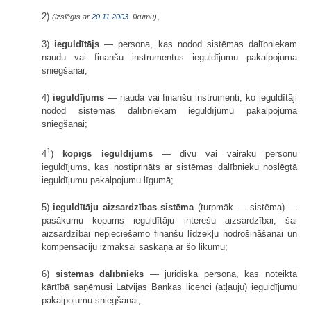
2)
;
(izslēgts ar
20.11.2003
. likumu)
3)
ieguldītājs
— persona, kas nodod sistēmas dalībniekam
naudu vai finanšu instrumentus ieguldījumu pakalpojuma
sniegšanai;
4)
ieguldījums
— nauda vai finanšu instrumenti, ko ieguldītāji
nodod sistēmas dalībniekam ieguldījumu pakalpojuma
sniegšanai;
1
4
)
kopīgs ieguldījums
— divu vai vairāku personu
ieguldījums, kas nostiprināts ar sistēmas dalībnieku noslēgtā
ieguldījumu pakalpojumu līgumā;
5)
ieguldītāju aizsardzības sistēma
(turpmāk — sistēma) —
pasākumu kopums ieguldītāju interešu aizsardzībai, šai
aizsardzībai nepieciešamo finanšu līdzekļu nodrošināšanai un
kompensāciju izmaksai saskaņā ar šo likumu;
6)
sistēmas dalībnieks
— juridiskā persona, kas noteiktā
kārtībā saņēmusi Latvijas Bankas licenci (atļauju) ieguldījumu
pakalpojumu sniegšanai;