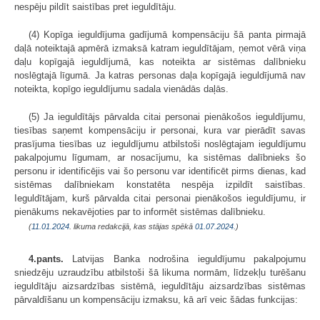
nespēju pildīt saistības pret ieguldītāju.
(4) Kopīga ieguldījuma gadījumā kompensāciju šā panta pirmajā
daļā noteiktajā apmērā izmaksā katram ieguldītājam, ņemot vērā viņa
daļu kopīgajā ieguldījumā, kas noteikta ar sistēmas dalībnieku
noslēgtajā līgumā. Ja katras personas daļa kopīgajā ieguldījumā nav
noteikta, kopīgo ieguldījumu sadala vienādās daļās.
(5) Ja ieguldītājs pārvalda citai personai pienākošos ieguldījumu,
tiesības saņemt kompensāciju ir personai, kura var pierādīt savas
prasījuma tiesības uz ieguldījumu atbilstoši noslēgtajam ieguldījumu
pakalpojumu līgumam, ar nosacījumu, ka sistēmas dalībnieks šo
personu ir identificējis vai šo personu var identificēt pirms dienas, kad
sistēmas dalībniekam konstatēta nespēja izpildīt saistības.
Ieguldītājam, kurš pārvalda citai personai pienākošos ieguldījumu, ir
pienākums nekavējoties par to informēt sistēmas dalībnieku.
(
11.01.2024
. likuma redakcijā, kas stājas spēkā
01.07.2024.
)
4.pants.
Latvijas Banka nodrošina ieguldījumu pakalpojumu
sniedzēju uzraudzību atbilstoši šā likuma normām, līdzekļu turēšanu
ieguldītāju aizsardzības sistēmā, ieguldītāju aizsardzības sistēmas
pārvaldīšanu un kompensāciju izmaksu, kā arī veic šādas funkcijas: