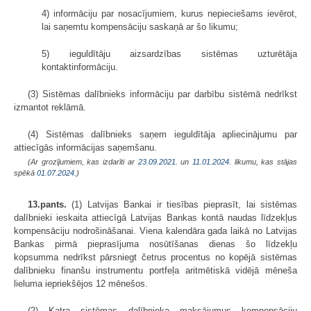
4) informāciju par nosacījumiem, kurus nepieciešams ievērot,
lai saņemtu kompensāciju saskaņā ar šo likumu;
5) ieguldītāju aizsardzības sistēmas uzturētāja
kontaktinformāciju.
(3) Sistēmas dalībnieks informāciju par darbību sistēmā nedrīkst
izmantot reklāmā.
(4) Sistēmas dalībnieks saņem ieguldītāja apliecinājumu par
attiecīgās informācijas saņemšanu.
(Ar grozījumiem, kas izdarīti ar
23.09.2021.
un
11.01.2024
. likumu, kas stājas
spēkā
01.07.2024.
)
13.pants.
(1) Latvijas Bankai ir tiesības pieprasīt, lai sistēmas
dalībnieki ieskaita attiecīgā Latvijas Bankas kontā naudas līdzekļus
kompensāciju nodrošināšanai. Viena kalendāra gada laikā no Latvijas
Bankas pirmā pieprasījuma nosūtīšanas dienas šo līdzekļu
kopsumma nedrīkst pārsniegt četrus procentus no kopējā sistēmas
dalībnieku finanšu instrumentu portfeļa aritmētiskā vidējā mēneša
lieluma iepriekšējos 12 mēnešos.
(2) Katra sistēmas dalībnieka maksājumus kompensāciju