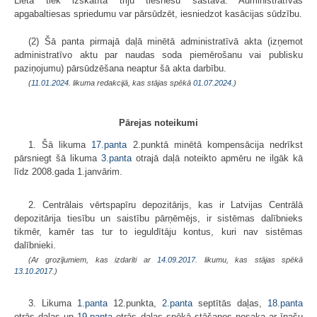
Lieta tiek izskatīta triju tiesnešu sastāvā. Administratīvās
apgabaltiesas spriedumu var pārsūdzēt, iesniedzot kasācijas sūdzību.
(2) Šā panta pirmajā daļā minētā administratīvā akta (izņemot
administratīvo aktu par naudas soda piemērošanu vai publisku
paziņojumu) pārsūdzēšana neaptur šā akta darbību.
(
11.01.2024
. likuma redakcijā, kas stājas spēkā
01.07.2024.
)
Pārejas noteikumi
1. Šā likuma
17.panta
2.punktā minētā kompensācija nedrīkst
pārsniegt šā likuma
3.panta
otrajā daļā noteikto apmēru ne ilgāk kā
līdz 2008.gada 1.janvārim.
2. Centrālais vērtspapīru depozitārijs, kas ir Latvijas Centrālā
depozitārija tiesību un saistību pārņēmējs, ir sistēmas dalībnieks
tikmēr, kamēr tas tur to ieguldītāju kontus, kuri nav sistēmas
dalībnieki.
(Ar grozījumiem, kas izdarīti ar
14.09.2017
. likumu, kas stājas spēkā
13.10.2017.
)
3. Likuma
1.panta
12.punkta,
2.panta
septītās daļas,
18.panta
otrās daļas un
19.panta
otrās daļas spēkā stāšanos nosaka ar īpašu