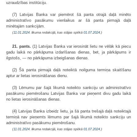
uzraudzības institūciju.
(7) Latvijas Banka var piemērot šā panta otrajā daļā minēto
administratīvo pasākumu vienlaikus ar šā panta pirmajā daļā
minētajām sankcijām.
(
11.01.2024
. likuma redakcijā, kas stājas spēkā
01.07.2024.
)
21. pants.
(1) Latvijas Banka var ierosināt lietu ne vēlāk kā piecu
gadu laikā no pārkāpuma izdarīšanas dienas, bet, ja pārkāpums ir
ilgstošs, — no pārkāpuma izbeigšanas dienas.
(2) Šā panta pirmajā daļā noteiktā noilguma termiņa skaitīšanu
aptur ar lietas ierosināšanas dienu.
(3) Lēmumu par šajā likumā noteikto sankciju un administratīvo
pasākumu piemērošanu Latvijas Banka var pieņemt divu gadu laikā
no lietas ierosināšanas dienas.
(4) Latvijas Banka izbeidz lietu, ja šā panta trešajā daļā noteiktajā
termiņā nav pieņemts lēmums par šajā likumā noteikto sankciju un
administratīvo pasākumu piemērošanu.
(
11.01.2024
. likuma redakcijā, kas stājas spēkā
01.07.2024.
)