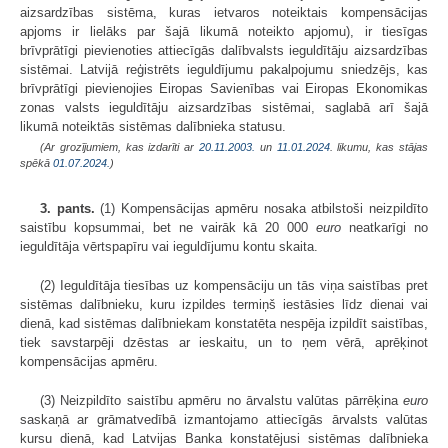
aizsardzības sistēma, kuras ietvaros noteiktais kompensācijas
apjoms ir lielāks par šajā likumā noteikto apjomu), ir tiesīgas
brīvprātīgi pievienoties attiecīgās dalībvalsts ieguldītāju aizsardzības
sistēmai. Latvijā reģistrēts ieguldījumu pakalpojumu sniedzējs, kas
brīvprātīgi pievienojies Eiropas Savienības vai Eiropas Ekonomikas
zonas valsts ieguldītāju aizsardzības sistēmai, saglabā arī šajā
likumā noteiktās sistēmas dalībnieka statusu.
(Ar grozījumiem, kas izdarīti ar
20.11.2003.
un
11.01.2024
. likumu, kas stājas
spēkā
01.07.2024.
)
3. pants.
(1) Kompensācijas apmēru nosaka atbilstoši neizpildīto
saistību kopsummai, bet ne vairāk kā 20 000
euro
neatkarīgi no
ieguldītāja vērtspapīru vai ieguldījumu kontu skaita.
(2) Ieguldītāja tiesības uz kompensāciju un tās viņa saistības pret
sistēmas dalībnieku, kuru izpildes termiņš iestāsies līdz dienai vai
dienā, kad sistēmas dalībniekam konstatēta nespēja izpildīt saistības,
tiek savstarpēji dzēstas ar ieskaitu, un to ņem vērā, aprēķinot
kompensācijas apmēru.
(3) Neizpildīto saistību apmēru no ārvalstu valūtas pārrēķina
euro
saskaņā ar grāmatvedībā izmantojamo attiecīgās ārvalsts valūtas
kursu dienā, kad Latvijas Banka konstatējusi sistēmas dalībnieka