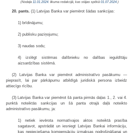
(Nodaļa
11.01.2024
. likuma redakcijā, kas stājas spēkā
01.07.2024.
)
20. pants.
(1) Latvijas Banka var piemērot šādas sankcijas:
1) brīdinājumu;
2) publisku paziņojumu;
3) naudas sodu;
4) izslēgt sistēmas dalībnieku no dalības ieguldītāju
aizsardzības sistēmā.
(2) Latvijas Banka var piemērot administratīvo pasākumu —
pieprasīt, lai par pārkāpumu atbildīgā juridiskā persona izbeidz
attiecīgo rīcību.
(3) Latvijas Banka var piemērot šā panta pirmās daļas 1., 2. vai 4.
punktā noteiktās sankcijas un šā panta otrajā daļā noteikto
administratīvo pasākumu, ja:
1) netiek ievērota normatīvajos aktos noteiktā prasība
sagatavot, apstrādāt un iesniegt Latvijas Bankai informāciju,
kas nepieciešama kompensāciju izmaksas nodrošināšanai un