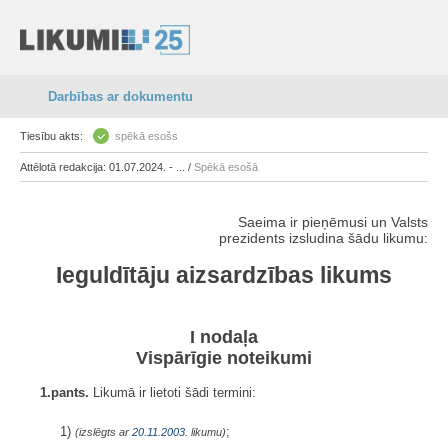
Darbības ar dokumentu
Tiesību akts:
spēkā esošs
Attēlotā redakcija: 01.07.2024. - ... /
Spēkā esošā
Saeima ir pieņēmusi un Valsts
prezidents izsludina šādu likumu:
Ieguldītāju aizsardzības likums
I nodaļa
Vispārīgie noteikumi
1.pants.
Likumā ir lietoti šādi termini:
1)
;
(izslēgts ar
20.11.2003
. likumu)