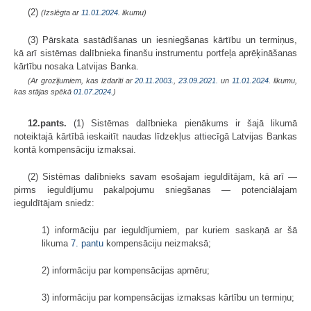
(2)
(Izslēgta ar
11.01.2024
. likumu)
(3) Pārskata sastādīšanas un iesniegšanas kārtību un termiņus,
kā arī sistēmas dalībnieka finanšu instrumentu portfeļa aprēķināšanas
kārtību nosaka Latvijas Banka.
(Ar grozījumiem, kas izdarīti ar
20.11.2003.
,
23.09.2021.
un
11.01.2024
. likumu,
kas stājas spēkā
01.07.2024.
)
12.pants.
(1) Sistēmas dalībnieka pienākums ir šajā likumā
noteiktajā kārtībā ieskaitīt naudas līdzekļus attiecīgā Latvijas Bankas
kontā kompensāciju izmaksai.
(2) Sistēmas dalībnieks savam esošajam ieguldītājam, kā arī —
pirms ieguldījumu pakalpojumu sniegšanas — potenciālajam
ieguldītājam sniedz:
1) informāciju par ieguldījumiem, par kuriem saskaņā ar šā
likuma
7. pantu
kompensāciju neizmaksā;
2) informāciju par kompensācijas apmēru;
3) informāciju par kompensācijas izmaksas kārtību un termiņu;