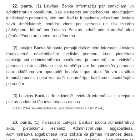
22. pants.
(1) Latvijas Banka informāciju par sankcijām un
administratīvo pasākumu, kas piemērots par pārkāpumu atbildīgajām
juridiskajām personām, pēc tam, kad tā ir paziņota adresātam, ievieto
savā tīmekļvietnē, norādot ziņas par personu un tās izdarīto
pārkāpumu, kā arī par Latvijas Bankas izdotā administratīvā akta
pārsūdzēšanu un pieņemto nolēmumu.
(2) Latvijas Banka šā panta pirmajā daļā minēto informāciju ievieto
tīmekļvietnē, neidentificējot juridisko personu, kurai piemērota
sankcija vai administratīvais pasākums, ja konstatē, ka juridiskās
personas datu atklāšana nav samērīga vai ka juridiskās personas
datu atklāšana var apdraudēt finanšu tirgus stabilitāti vai uzsākta
kriminālprocesa norisi vai radīt nesamērīgu kaitējumu iesaistītajām
personām.
(3) Latvijas Bankas tīmekļvietnē ievietotā informācija ir pieejama
piecus gadus no tās ievietošanas dienas.
(
11.01.2024
. likuma redakcijā, kas stājas spēkā
01.07.2024.
)
23. pants.
(1) Pārsūdzot Latvijas Bankas izdotu administratīvo
aktu, pieteikumu iesniedz Administratīvajā apgabaltiesā.
Administratīvā apgabaltiesa lietu izskata kā pirmās instances tiesa.