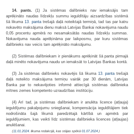
14. pants.
(1) Ja sistēmas dalībnieks nav iemaksājis tam
aprēķināto naudas līdzekļu summu ieguldītāju aizsardzības sistēmā
šā likuma
13. panta
trešajā daļā noteiktajā termiņā, tad tas par katru
nokavēto maksājuma dienu maksā Latvijas Bankai nokavējuma naudu
0,05 procentu apmērā no nesamaksātās naudas līdzekļu summas.
Nokavējuma nauda aprēķināma par laikposmu, par kuru sistēmas
dalībnieks nav veicis tam aprēķināto maksājumu.
(2) Sistēmas dalībniekam ir pienākums aprēķināt šā panta pirmajā
daļā minēto nokavējuma naudu un iemaksāt to Latvijas Bankas kontā.
(3) Ja sistēmas dalībnieks nokavējis šā likuma
13. panta
trešajā
daļā noteikto maksājuma termiņu vairāk par 30 dienām, Latvijas
Banka par to nekavējoties informē attiecīgā sistēmas dalībnieka
mītnes zemes kompetento uzraudzības institūciju.
(4) Arī tad, ja sistēmas dalībniekam ir anulēta licence (atļauja)
ieguldījumu pakalpojumu sniegšanai, kompensācija ieguldītājiem tiek
nodrošināta šajā likumā paredzētajā kārtībā un apmērā par
ieguldījumiem, kas veikti līdz sistēmas dalībnieka licences (atļaujas)
anulēšanai.
(
11.01.2024
. likuma redakcijā, kas stājas spēkā
01.07.2024.
)