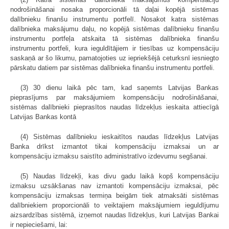
nodrošināšanai nosaka proporcionāli tā daļai kopējā sistēmas
dalībnieku finanšu instrumentu portfelī. Nosakot katra sistēmas
dalībnieka maksājumu daļu, no kopējā sistēmas dalībnieku finanšu
instrumentu portfeļa atskaita tā sistēmas dalībnieka finanšu
instrumentu portfeli, kura ieguldītājiem ir tiesības uz kompensāciju
saskaņā ar šo likumu, pamatojoties uz iepriekšējā ceturksnī iesniegto
pārskatu datiem par sistēmas dalībnieka finanšu instrumentu portfeli.
(3) 30 dienu laikā pēc tam, kad saņemts Latvijas Bankas
pieprasījums par maksājumiem kompensāciju nodrošināšanai,
sistēmas dalībnieki pieprasītos naudas līdzekļus ieskaita attiecīgā
Latvijas Bankas kontā
(4) Sistēmas dalībnieku ieskaitītos naudas līdzekļus Latvijas
Banka drīkst izmantot tikai kompensāciju izmaksai un ar
kompensāciju izmaksu saistīto administratīvo izdevumu segšanai.
(5) Naudas līdzekļi, kas divu gadu laikā kopš kompensāciju
izmaksu uzsākšanas nav izmantoti kompensāciju izmaksai, pēc
kompensāciju izmaksas termiņa beigām tiek atmaksāti sistēmas
dalībniekiem proporcionāli to veiktajiem maksājumiem ieguldījumu
aizsardzības sistēmā, izņemot naudas līdzekļus, kuri Latvijas Bankai
ir nepieciešami, lai: