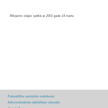
Rīkojums stājas spēkā ar 2001.gada 14.martu.
Pašvaldību saistošie noteikumi
Administratīvās atbildības ceļvedis