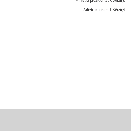
Ministru prezidents A.Bērziņš
Ārlietu ministrs I.Bērziņš