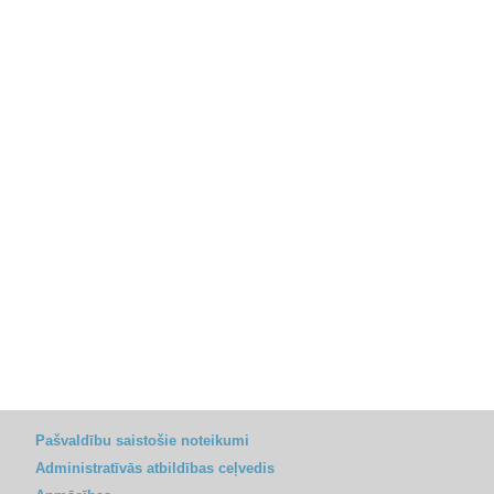
Pašvaldību saistošie noteikumi
Administratīvās atbildības ceļvedis