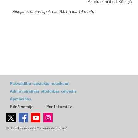
Ārlietu ministrs I.Bērziņš
Rīkojums stājas spēkā ar 2001.gada 14.martu.
Pašvaldību saistošie noteikumi
Administratīvās atbildības ceļvedis
Apmācības
Pilnā versija
Par Likumi.lv
© Oficiālais izdevējs "Latvijas Vēstnesis"