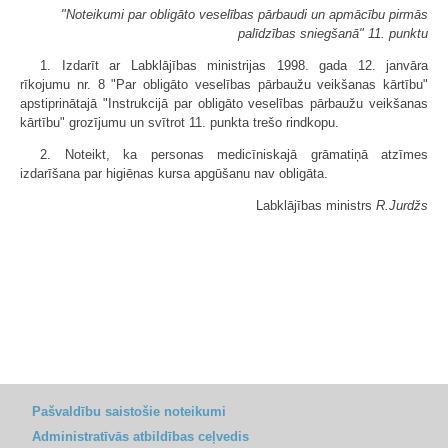
"Noteikumi par obligāto veselības pārbaudi un apmācību pirmās
palīdzības sniegšanā" 11. punktu
1. Izdarīt ar Labklājības ministrijas 1998. gada 12. janvāra
rīkojumu nr. 8 "Par obligāto veselības pārbaužu veikšanas kārtību"
apstiprinātajā "Instrukcijā par obligāto veselības pārbaužu veikšanas
kārtību" grozījumu un svītrot 11. punkta trešo rindkopu.
2. Noteikt, ka personas medicīniskajā grāmatiņā atzīmes
izdarīšana par higiēnas kursa apgūšanu nav obligāta.
Labklājības ministrs
R.Jurdžs
Pašvaldību saistošie noteikumi
Administratīvās atbildības ceļvedis