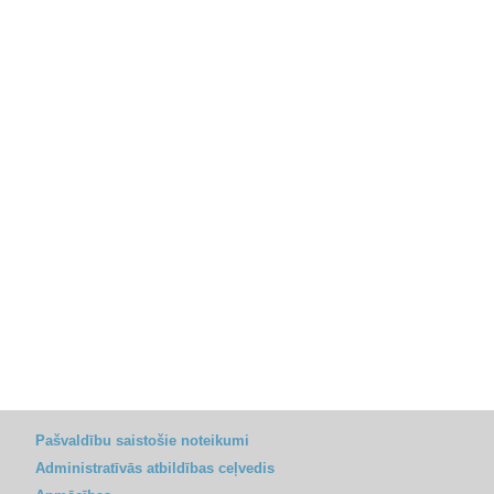
Pašvaldību saistošie noteikumi
Administratīvās atbildības ceļvedis