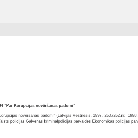
294 "Par Korupcijas novēršanas padomi"
orupcijas novēršanas padomi" (Latvijas Vēstnesis, 1997, 260./262.nr.; 1998, 16
 Valsts policijas Galvenās kriminālpolicijas pārvaldes Ekonomikas policijas pār