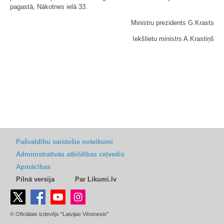
pagastā, Nākotnes ielā 33.
Ministru prezidents G.Krasts
Iekšlietu ministrs A.Krastiņš
Pašvaldību saistošie noteikumi
Administratīvās atbildības ceļvedis
Apmācības
Pilnā versija
Par Likumi.lv
© Oficiālais izdevējs "Latvijas Vēstnesis"