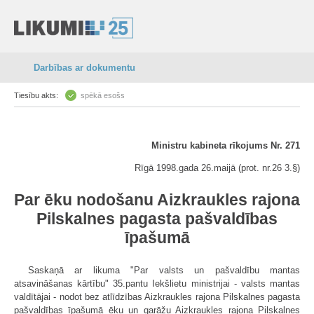
Darbības ar dokumentu
Tiesību akts:
spēkā esošs
Ministru kabineta rīkojums Nr. 271
Rīgā 1998.gada 26.maijā (prot. nr.26 3.§)
Par ēku nodošanu Aizkraukles rajona
Pilskalnes pagasta pašvaldības
īpašumā
Saskaņā ar likuma "Par valsts un pašvaldību mantas
atsavināšanas kārtību" 35.pantu Iekšlietu ministrijai - valsts mantas
valdītājai - nodot bez atlīdzības Aizkraukles rajona Pilskalnes pagasta
pašvaldības īpašumā ēku un garāžu Aizkraukles rajona Pilskalnes