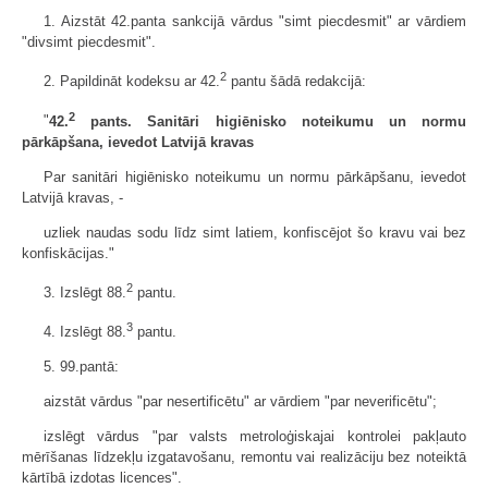
1. Aizstāt 42.panta sankcijā vārdus "simt piecdesmit" ar vārdiem
"divsimt piecdesmit".
2
2. Papildināt kodeksu ar 42.
pantu šādā redakcijā:
2
"
42.
pants. Sanitāri higiēnisko noteikumu un normu
pārkāpšana, ievedot Latvijā kravas
Par sanitāri higiēnisko noteikumu un normu pārkāpšanu, ievedot
Latvijā kravas, -
uzliek naudas sodu līdz simt latiem, konfiscējot šo kravu vai bez
konfiskācijas."
2
3. Izslēgt 88.
pantu.
3
4. Izslēgt 88.
pantu.
5. 99.pantā:
aizstāt vārdus "par nesertificētu" ar vārdiem "par neverificētu";
izslēgt vārdus "par valsts metroloģiskajai kontrolei pakļauto
mērīšanas līdzekļu izgatavošanu, remontu vai realizāciju bez noteiktā
kārtībā izdotas licences".