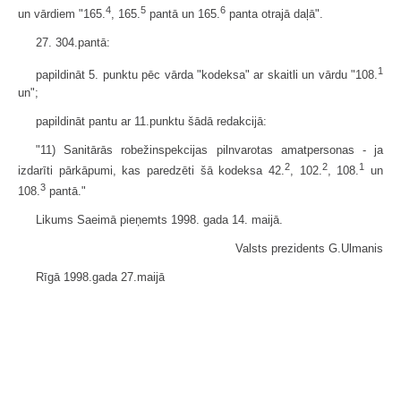
4
5
6
un vārdiem "165.
, 165.
pantā un 165.
panta otrajā daļā".
27. 304.pantā:
1
papildināt 5. punktu pēc vārda "kodeksa" ar skaitli un vārdu "108.
un";
papildināt pantu ar 11.punktu šādā redakcijā:
"11) Sanitārās robežinspekcijas pilnvarotas amatpersonas - ja
2
2
1
izdarīti pārkāpumi, kas paredzēti šā kodeksa 42.
, 102.
, 108.
un
3
108.
pantā."
Likums Saeimā pieņemts 1998. gada 14. maijā.
Valsts prezidents G.Ulmanis
Rīgā 1998.gada 27.maijā