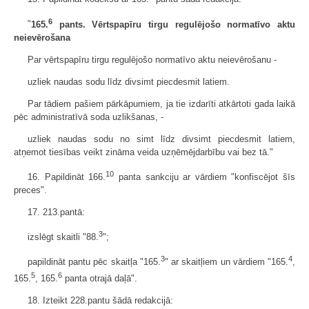
6
"
165.
pants. Vērtspapīru tirgu regulējošo normatīvo aktu
neievērošana
Par vērtspapīru tirgu regulējošo normatīvo aktu neievērošanu -
uzliek naudas sodu līdz divsimt piecdesmit latiem.
Par tādiem pašiem pārkāpumiem, ja tie izdarīti atkārtoti gada laikā
pēc administratīvā soda uzlikšanas, -
uzliek naudas sodu no simt līdz divsimt piecdesmit latiem,
atņemot tiesības veikt zināma veida uzņēmējdarbību vai bez tā."
10
16. Papildināt 166.
panta sankciju ar vārdiem "konfiscējot šīs
preces".
17. 213.pantā:
3
izslēgt skaitli "88.
";
3
4
papildināt pantu pēc skaitļa "165.
" ar skaitļiem un vārdiem "165.
,
5
6
165.
, 165.
panta otrajā daļā".
18. Izteikt 228.pantu šādā redakcijā: