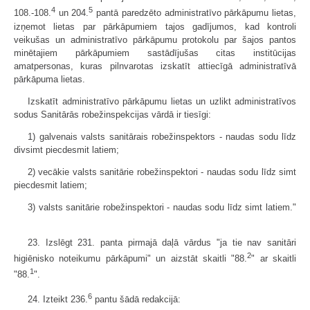
4
5
108.-108.
un 204.
pantā paredzēto administratīvo pārkāpumu lietas,
izņemot lietas par pārkāpumiem tajos gadījumos, kad kontroli
veikušas un administratīvo pārkāpumu protokolu par šajos pantos
minētajiem pārkāpumiem sastādījušas citas institūcijas
amatpersonas, kuras pilnvarotas izskatīt attiecīgā administratīvā
pārkāpuma lietas.
Izskatīt administratīvo pārkāpumu lietas un uzlikt administratīvos
sodus Sanitārās robežinspekcijas vārdā ir tiesīgi:
1) galvenais valsts sanitārais robežinspektors - naudas sodu līdz
divsimt piecdesmit latiem;
2) vecākie valsts sanitārie robežinspektori - naudas sodu līdz simt
piecdesmit latiem;
3) valsts sanitārie robežinspektori - naudas sodu līdz simt latiem."
23. Izslēgt 231. panta pirmajā daļā vārdus "ja tie nav sanitāri
2
higiēnisko noteikumu pārkāpumi" un aizstāt skaitli "88.
" ar skaitli
1
"88.
".
6
24. Izteikt 236.
pantu šādā redakcijā: