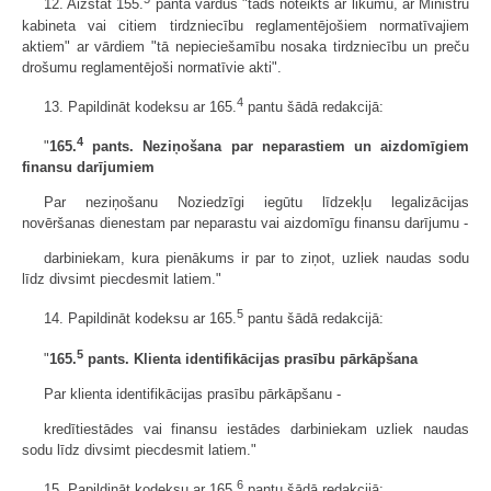
12. Aizstāt 155.
pantā vārdus "tāds noteikts ar likumu, ar Ministru
kabineta vai citiem tirdzniecību reglamentējošiem normatīvajiem
aktiem" ar vārdiem "tā nepieciešamību nosaka tirdzniecību un preču
drošumu reglamentējoši normatīvie akti".
4
13. Papildināt kodeksu ar 165.
pantu šādā redakcijā:
4
"
165.
pants. Neziņošana par neparastiem un aizdomīgiem
finansu darījumiem
Par neziņošanu Noziedzīgi iegūtu līdzekļu legalizācijas
novēršanas dienestam par neparastu vai aizdomīgu finansu darījumu -
darbiniekam, kura pienākums ir par to ziņot, uzliek naudas sodu
līdz divsimt piecdesmit latiem."
5
14. Papildināt kodeksu ar 165.
pantu šādā redakcijā:
5
"
165.
pants. Klienta identifikācijas prasību pārkāpšana
Par klienta identifikācijas prasību pārkāpšanu -
kredītiestādes vai finansu iestādes darbiniekam uzliek naudas
sodu līdz divsimt piecdesmit latiem."
6
15. Papildināt kodeksu ar 165.
pantu šādā redakcijā: