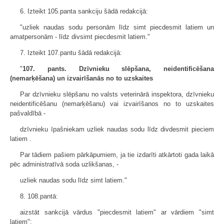
6. Izteikt 105.panta sankciju šādā redakcijā:
"uzliek naudas sodu personām līdz simt piecdesmit latiem un
amatpersonām - līdz divsimt piecdesmit latiem."
7. Izteikt 107.pantu šādā redakcijā:
"
107. pants. Dzīvnieku slēpšana, neidentificēšana
(nemarķēšana) un izvairīšanās no to uzskaites
Par dzīvnieku slēpšanu no valsts veterinārā inspektora, dzīvnieku
neidentificēšanu (nemarķēšanu) vai izvairīšanos no to uzskaites
pašvaldībā -
dzīvnieku īpašniekam uzliek naudas sodu līdz divdesmit pieciem
latiem .
Par tādiem pašiem pārkāpumiem, ja tie izdarīti atkārtoti gada laikā
pēc administratīvā soda uzlikšanas, -
uzliek naudas sodu līdz simt latiem."
8. 108.pantā:
aizstāt sankcijā vārdus "piecdesmit latiem" ar vārdiem "simt
latiem";