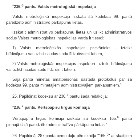
6
"
236.
pants. Valsts metroloģiskā inspekcija
Valsts metroloģiskā inspekcija izskata šā kodeksa 99. pantā
paredzēto administratīvo pārkāpumu lietas.
Izskatīt administratīvo pārkāpumu lietas un uzlikt administratīvos
sodus Valsts metroloģiskās inspekcijas vārdā ir tiesīgi:
1) Valsts metroloģiskās inspekcijas priekšnieks - izteikt
brīdinājumu vai uzlikt naudas sodu līdz divsimt latiem;
2) Valsts metroloģiskās inspekcijas inspektori - izteikt brīdinājumu
vai uzlikt naudas sodu līdz simt latiem.
Šajā pantā minētās amatpersonas sastāda protokolus par šā
kodeksa 99. pantā minētajiem administratīvajiem pārkāpumiem."
7
25. Papildināt kodeksu ar 236.
pantu šādā redakcijā:
7
"
236.
pants. Vērtspapīru tirgus komisija
6
Vērtspapīru tirgus komisija izskata šā kodeksa 165.
panta
pirmajā daļā paredzēto administratīvo pārkāpumu lietas."
3
26. Papildināt 287.panta pirmo daļu pēc skaitļa "165.
" ar skaitļiem