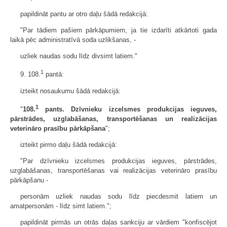
papildināt pantu ar otro daļu šādā redakcijā:
"Par tādiem pašiem pārkāpumiem, ja tie izdarīti atkārtoti gada
laikā pēc administratīvā soda uzlikšanas, -
uzliek naudas sodu līdz divsimt latiem."
1
9. 108.
pantā:
izteikt nosaukumu šādā redakcijā:
1
"
108.
pants. Dzīvnieku izcelsmes produkcijas ieguves,
pārstrādes, uzglabāšanas, transportēšanas un realizācijas
veterināro prasību pārkāpšana
";
izteikt pirmo daļu šādā redakcijā:
"Par dzīvnieku izcelsmes produkcijas ieguves, pārstrādes,
uzglabāšanas, transportēšanas vai realizācijas veterināro prasību
pārkāpšanu -
personām uzliek naudas sodu līdz piecdesmit latiem un
amatpersonām - līdz simt latiem.";
papildināt pirmās un otrās daļas sankciju ar vārdiem "konfiscējot