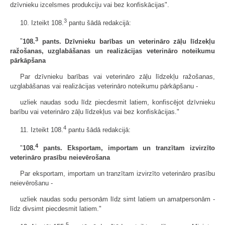
dzīvnieku izcelsmes produkciju vai bez konfiskācijas".
3
10. Izteikt 108.
pantu šādā redakcijā:
3
"
108.
pants. Dzīvnieku barības un veterināro zāļu līdzekļu
ražošanas, uzglabāšanas un realizācijas veterināro noteikumu
pārkāpšana
Par dzīvnieku barības vai veterināro zāļu līdzekļu ražošanas,
uzglabāšanas vai realizācijas veterināro noteikumu pārkāpšanu -
uzliek naudas sodu līdz piecdesmit latiem, konfiscējot dzīvnieku
barību vai veterināro zāļu līdzekļus vai bez konfiskācijas."
4
11. Izteikt 108.
pantu šādā redakcijā:
4
"
108.
pants. Eksportam, importam un tranzītam izvirzīto
veterināro prasību neievērošana
Par eksportam, importam un tranzītam izvirzīto veterināro prasību
neievērošanu -
uzliek naudas sodu personām līdz simt latiem un amatpersonām -
līdz divsimt piecdesmit latiem."
5