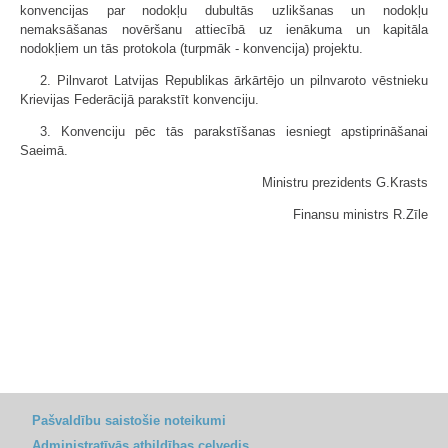
konvencijas par nodokļu dubultās uzlikšanas un nodokļu
nemaksāšanas novēršanu attiecībā uz ienākuma un kapitāla
nodokļiem un tās protokola (turpmāk - konvencija) projektu.
2. Pilnvarot Latvijas Republikas ārkārtējo un pilnvaroto vēstnieku
Krievijas Federācijā parakstīt konvenciju.
3. Konvenciju pēc tās parakstīšanas iesniegt apstiprināšanai
Saeimā.
Ministru prezidents G.Krasts
Finansu ministrs R.Zīle
Pašvaldību saistošie noteikumi
Administratīvās atbildības ceļvedis