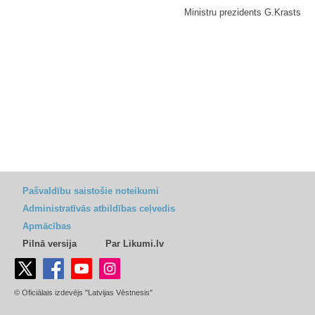
Ministru prezidents G.Krasts
Pašvaldību saistošie noteikumi
Administratīvās atbildības ceļvedis
Apmācības
Pilnā versija
Par Likumi.lv
© Oficiālais izdevējs "Latvijas Vēstnesis"