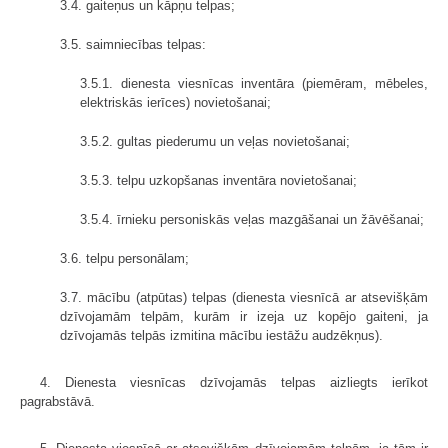
3.4. gaiteņus un kāpņu telpas;
3.5. saimniecības telpas:
3.5.1. dienesta viesnīcas inventāra (piemēram, mēbeles,
elektriskās ierīces) novietošanai;
3.5.2. gultas piederumu un veļas novietošanai;
3.5.3. telpu uzkopšanas inventāra novietošanai;
3.5.4. īrnieku personiskās veļas mazgāšanai un žāvēšanai;
3.6. telpu personālam;
3.7. mācību (atpūtas) telpas (dienesta viesnīcā ar atsevišķām
dzīvojamām telpām, kurām ir izeja uz kopējo gaiteni, ja
dzīvojamās telpās izmitina mācību iestāžu audzēkņus).
4. Dienesta viesnīcas dzīvojamās telpas aizliegts ierīkot
pagrabstāvā.