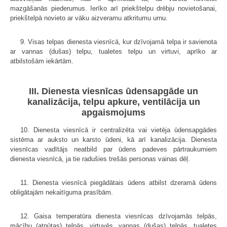
mazgāšanās piederumus. Ierīko arī priekštelpu drēbju novietošanai,
priekštelpā novieto ar vāku aizveramu atkritumu urnu.
9. Visas telpas dienesta viesnīcā, kur dzīvojamā telpa ir savienota
ar vannas (dušas) telpu, tualetes telpu un virtuvi, aprīko ar
atbilstošām iekārtām.
III. Dienesta viesnīcas ūdensapgāde un
kanalizācija, telpu apkure, ventilācija un
apgaismojums
10. Dienesta viesnīcā ir centralizēta vai vietēja ūdensapgādes
sistēma ar auksto un karsto ūdeni, kā arī kanalizācija. Dienesta
viesnīcas vadītājs neatbild par ūdens padeves pārtraukumiem
dienesta viesnīcā, ja tie radušies trešās personas vainas dēļ.
11. Dienesta viesnīcā piegādātais ūdens atbilst dzeramā ūdens
obligātajām nekaitīguma prasībām.
12. Gaisa temperatūra dienesta viesnīcas dzīvojamās telpās,
mācību (atpūtas) telpās, virtuvēs, vannas (dušas) telpās, tualetes