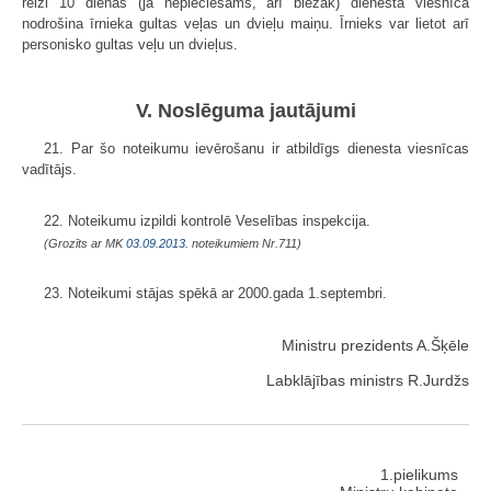
reizi 10 dienās (ja nepieciešams, arī biežāk) dienesta viesnīca
nodrošina īrnieka gultas veļas un dvieļu maiņu. Īrnieks var lietot arī
personisko gultas veļu un dvieļus.
V. Noslēguma jautājumi
21. Par šo noteikumu ievērošanu ir atbildīgs dienesta viesnīcas
vadītājs.
22. Noteikumu izpildi kontrolē Veselības inspekcija.
(Grozīts ar MK
03.09.2013.
noteikumiem Nr.711)
23. Noteikumi stājas spēkā ar 2000.gada 1.septembri.
Ministru prezidents A.Šķēle
Labklājības ministrs R.Jurdžs
1.pielikums