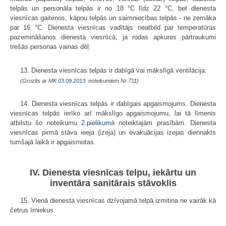
telpās un personāla telpās ir no 18 °C līdz 22 °C, bet dienesta
viesnīcas gaiteņos, kāpņu telpās un saimniecības telpās - ne zemāka
par 16 °C. Dienesta viesnīcas vadītājs neatbild par temperatūras
pazemināšanos dienesta viesnīcā, ja rodas apkures pārtraukumi
trešās personas vainas dēļ.
13. Dienesta viesnīcas telpās ir dabīgā vai mākslīgā ventilācija.
(Grozīts ar MK
03.09.2013.
noteikumiem Nr.711)
14. Dienesta viesnīcas telpās ir dabīgais apgaismojums. Dienesta
viesnīcas telpās ierīko arī mākslīgo apgaismojumu, lai tā līmenis
atbilstu šo noteikumu
2.pielikumā
noteiktajām prasībām. Dienesta
viesnīcas pirmā stāva ieeja (izeja) un evakuācijas izejas diennakts
tumšajā laikā ir apgaismotas.
IV. Dienesta viesnīcas telpu, iekārtu un
inventāra sanitārais stāvoklis
15. Vienā dienesta viesnīcas dzīvojamā telpā izmitina ne vairāk kā
četrus īrniekus.