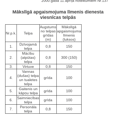
2000.gada 11.aprīļa noteikumiem Nr.137
Mākslīgā apgaismojuma līmenis dienesta
viesnīcas telpās
Augstums
Mākslīgā
no telpas
apgaismojuma
Nr.p.k.
Telpa
grīdas
līmenis
(m)
(luksos)
Dzīvojamā
1.
0,8
150
telpa
Mācību
2.
(atpūtas)
0,8
300 (150)
telpa
3.
Virtuve
0,8
150
Vannas
(dušas) telpa
4.
grīda
100
un tualetes
telpa
Gaitenis un
5.
grīda
100
kāpņu telpa
Saimniecības
6.
grīda
100
telpa
Personāla
7.
0,8
150
telpa