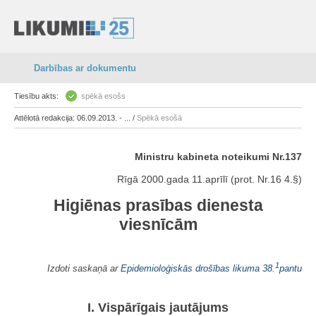
Darbības ar dokumentu
Tiesību akts:
spēkā esošs
Attēlotā redakcija: 06.09.2013. - ... /
Spēkā esošā
Ministru kabineta noteikumi Nr.137
Rīgā 2000.gada 11.aprīlī (prot. Nr.16 4.§)
Higiēnas prasības dienesta
viesnīcām
1
Izdoti saskaņā ar
Epidemioloģiskās drošības likuma
38.
pantu
I. Vispārīgais jautājums