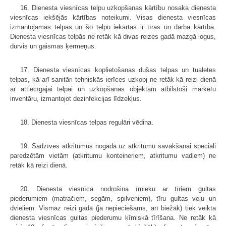
16. Dienesta viesnīcas telpu uzkopšanas kārtību nosaka dienesta
viesnīcas iekšējās kārtības noteikumi. Visas dienesta viesnīcas
izmantojamās telpas un šo telpu iekārtas ir tīras un darba kārtībā.
Dienesta viesnīcas telpās ne retāk kā divas reizes gadā mazgā logus,
durvis un gaismas ķermeņus.
17. Dienesta viesnīcas koplietošanas dušas telpas un tualetes
telpas, kā arī sanitāri tehniskās ierīces uzkopj ne retāk kā reizi dienā
ar attiecīgajai telpai un uzkopšanas objektam atbilstoši marķētu
inventāru, izmantojot dezinfekcijas līdzekļus.
18. Dienesta viesnīcas telpas regulāri vēdina.
19. Sadzīves atkritumus nogādā uz atkritumu savākšanai speciāli
paredzētām vietām (atkritumu konteineriem, atkritumu vadiem) ne
retāk kā reizi dienā.
20. Dienesta viesnīca nodrošina īrnieku ar tīriem gultas
piederumiem (matračiem, segām, spilveniem), tīru gultas veļu un
dvieļiem. Vismaz reizi gadā (ja nepieciešams, arī biežāk) tiek veikta
dienesta viesnīcas gultas piederumu ķīmiskā tīrīšana. Ne retāk kā