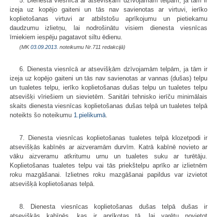
5. Dienesta viesnīcā ar atsevišķām dzīvojamām telpām, ja tām ir
izeja uz kopējo gaiteni un tās nav savienotas ar virtuvi, ierīko
koplietošanas virtuvi ar atbilstošu aprīkojumu un pietiekamu
daudzumu izlietņu, lai nodrošinātu visiem dienesta viesnīcas
īrniekiem iespēju pagatavot siltu ēdienu.
(MK
03.09.2013.
noteikumu Nr.711 redakcijā)
6. Dienesta viesnīcā ar atsevišķām dzīvojamām telpām, ja tām ir
izeja uz kopējo gaiteni un tās nav savienotas ar vannas (dušas) telpu
un tualetes telpu, ierīko koplietošanas dušas telpu un tualetes telpu
atsevišķi vīriešiem un sievietēm. Sanitāri tehnisko ierīču minimālais
skaits dienesta viesnīcas koplietošanas dušas telpā un tualetes telpā
noteikts šo noteikumu
1.pielikumā
.
7. Dienesta viesnīcas koplietošanas tualetes telpā klozetpodi ir
atsevišķās kabīnēs ar aizveramām durvīm. Katrā kabīnē novieto ar
vāku aizveramu atkritumu urnu un tualetes suku ar turētāju.
Koplietošanas tualetes telpu vai tās priekštelpu aprīko ar izlietnēm
roku mazgāšanai. Izlietnes roku mazgāšanai papildus var izvietot
atsevišķā koplietošanas telpā.
8. Dienesta viesnīcas koplietošanas dušas telpā dušas ir
atsevišķās kabīnēs, kas ir aprīkotas tā, lai varētu novietot