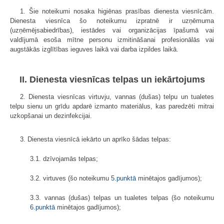
1. Šie noteikumi nosaka higiēnas prasības dienesta viesnīcām.
Dienesta viesnīca šo noteikumu izpratnē ir uzņēmuma
(uzņēmējsabiedrības), iestādes vai organizācijas īpašumā vai
valdījumā esoša mītne personu izmitināšanai profesionālās vai
augstākās izglītības ieguves laikā vai darba izpildes laikā.
II. Dienesta viesnīcas telpas un iekārtojums
2. Dienesta viesnīcas virtuvju, vannas (dušas) telpu un tualetes
telpu sienu un grīdu apdarē izmanto materiālus, kas paredzēti mitrai
uzkopšanai un dezinfekcijai.
3. Dienesta viesnīcā iekārto un aprīko šādas telpas:
3.1. dzīvojamās telpas;
3.2. virtuves (šo noteikumu
5.punktā
minētajos gadījumos);
3.3. vannas (dušas) telpas un tualetes telpas (šo noteikumu
6.punktā
minētajos gadījumos);