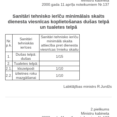
Ministru kabineta
2000.gada 11.aprīļa noteikumiem Nr.137
Sanitāri tehnisko ierīču minimālais skaits
dienesta viesnīcas koplietošanas dušas telpā
un tualetes telpā
Sanitāri tehnisko ierīču
Sanitāri
Nr.
minimālā skaita
tehniskās
p.k.
attiecība pret dienesta
ierīces
viesnīcas īrnieku skaitu
Dušas telpā:
1.
1/15
dušas
2.
Tualetes telpā:
2.1.
klozetpodi
1/10
izlietnes roku
2.2.
1/10
mazgāšanai
Labklājības ministrs R.Jurdžs
2.pielikums
Ministru kabineta