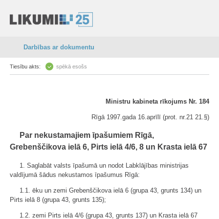
Darbības ar dokumentu
Tiesību akts:
spēkā esošs
Ministru kabineta rīkojums Nr. 184
Rīgā 1997.gada 16.aprīlī (prot. nr.21 21.§)
Par nekustamajiem īpašumiem Rīgā,
Grebenščikova ielā 6, Pirts ielā 4/6, 8 un Krasta ielā 67
1. Saglabāt valsts īpašumā un nodot Labklājības ministrijas
valdījumā šādus nekustamos īpašumus Rīgā:
1.1. ēku un zemi Grebenščikova ielā 6 (grupa 43, grunts 134) un
Pirts ielā 8 (grupa 43, grunts 135);
1.2. zemi Pirts ielā 4/6 (grupa 43, grunts 137) un Krasta ielā 67