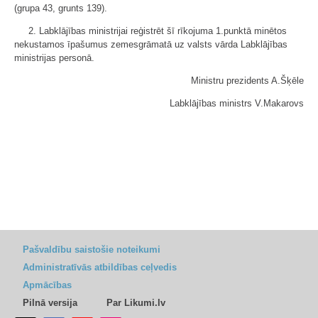
(grupa 43, grunts 139).
2. Labklājības ministrijai reģistrēt šī rīkojuma 1.punktā minētos
nekustamos īpašumus zemesgrāmatā uz valsts vārda Labklājības
ministrijas personā.
Ministru prezidents A.Šķēle
Labklājības ministrs V.Makarovs
Pašvaldību saistošie noteikumi
Administratīvās atbildības ceļvedis
Apmācības
Pilnā versija
Par Likumi.lv