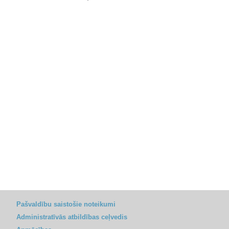
Pašvaldību saistošie noteikumi
Administratīvās atbildības ceļvedis