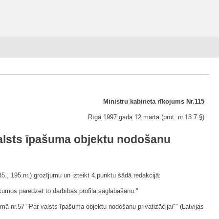
Ministru kabineta rīkojums Nr.115
Rīgā 1997.gada 12.martā (prot. nr.13 7.
§
)
valsts īpašuma objektu nodošanu
5., 195.nr.) grozījumu un izteikt 4.punktu šādā redakcijā:
eikumos paredzēt to darbības profila saglabāšanu."
ā nr.57 "Par valsts īpašuma objektu nodošanu privatizācijai"" (Latvijas