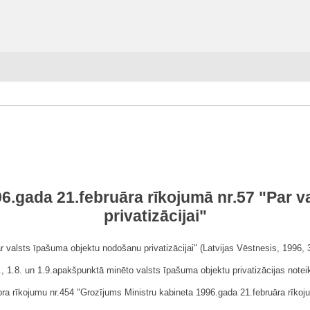
96.gada 21.februāra rīkojumā nr.57 "Par 
privatizācijai"
r valsts īpašuma objektu nodošanu privatizācijai" (Latvijas Vēstnesis, 1996, 3
 1.7., 1.8. un 1.9.apakšpunktā minēto valsts īpašuma objektu privatizācijas not
a rīkojumu nr.454 "Grozījums Ministru kabineta 1996.gada 21.februāra rīkojum