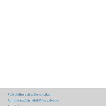
Pašvaldību saistošie noteikumi
Administratīvās atbildības ceļvedis