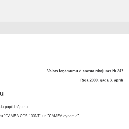
Valsts ieņēmumu dienesta rīkojums Nr.243
Rīgā 2000. gada 3. aprīlī
nu
ādu papildinājumu:
 aparātu "CAMEA CCS 100NT" un "CAMEA dynamic".