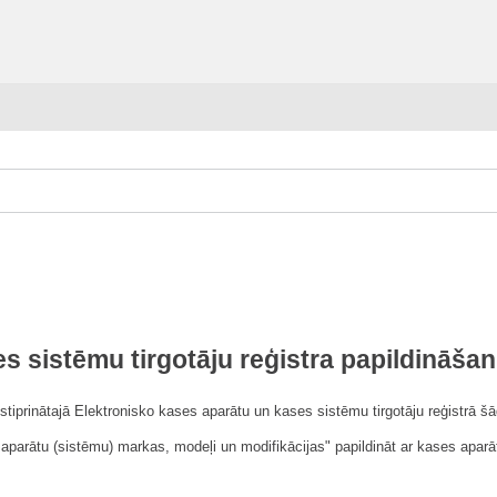
s sistēmu tirgotāju reģistra papildināša
stiprinātajā Elektronisko kases aparātu un kases sistēmu tirgotāju reģistrā š
es aparātu (sistēmu) markas, modeļi un modifikācijas" papildināt ar kases