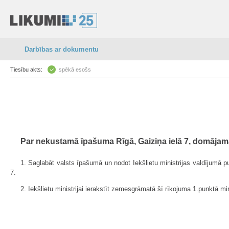
Darbības ar dokumentu
Tiesību akts:
spēkā esošs
Par nekustamā īpašuma Rīgā, Gaiziņa ielā 7, domāja
1. Saglabāt valsts īpašumā un nodot Iekšlietu ministrijas valdījum
7.
2. Iekšlietu ministrijai ierakstīt zemesgrāmatā šī rīkojuma 1.punktā m