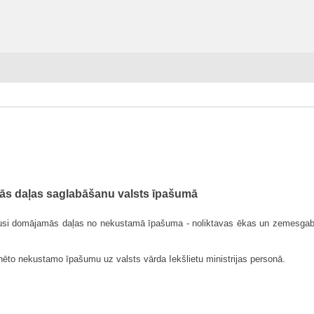
mās daļas saglabāšanu valsts īpašumā
ā pusi domājamās daļas no nekustamā īpašuma - noliktavas ēkas un zemesga
inēto nekustamo īpašumu uz valsts vārda Iekšlietu ministrijas personā.