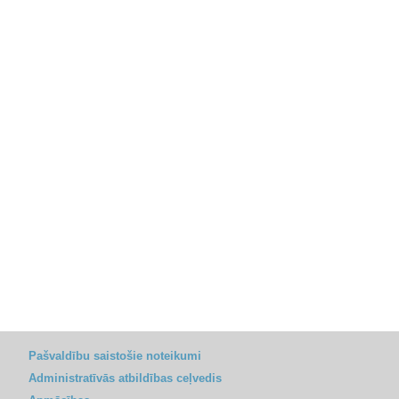
Pašvaldību saistošie noteikumi
Administratīvās atbildības ceļvedis