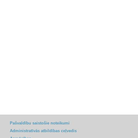
Pašvaldību saistošie noteikumi
Administratīvās atbildības ceļvedis