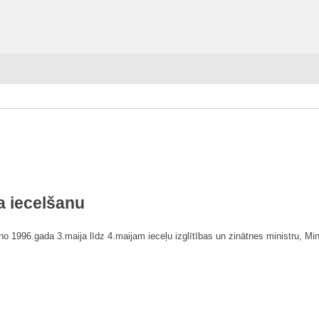
ja iecelšanu
ā no 1996.gada 3.maija līdz 4.maijam ieceļu izglītības un zinātnes ministru, Mi