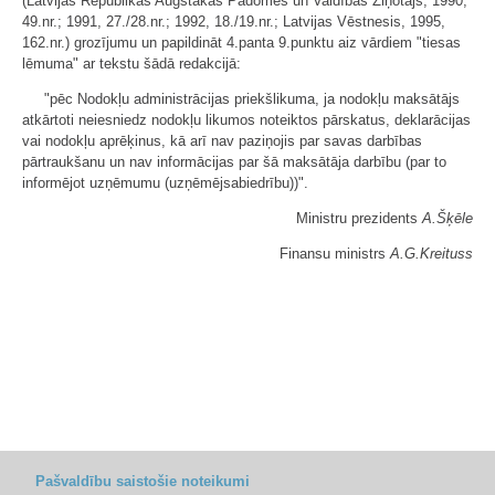
(Latvijas Republikas Augstākās Padomes un Valdības Ziņotājs, 1990,
49.nr.; 1991, 27./28.nr.; 1992, 18./19.nr.; Latvijas Vēstnesis, 1995,
162.nr.) grozījumu un papildināt 4.panta 9.punktu aiz vārdiem "tiesas
lēmuma" ar tekstu šādā redakcijā:
"pēc Nodokļu administrācijas priekšlikuma, ja nodokļu maksātājs
atkārtoti neiesniedz nodokļu likumos noteiktos pārskatus, deklarācijas
vai nodokļu aprēķinus, kā arī nav paziņojis par savas darbības
pārtraukšanu un nav informācijas par šā maksātāja darbību (par to
informējot uzņēmumu (uzņēmējsabiedrību))".
Ministru prezidents
A.Šķēle
Finansu ministrs
A.G.Kreituss
Pašvaldību saistošie noteikumi