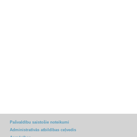
Pašvaldību saistošie noteikumi
Administratīvās atbildības ceļvedis