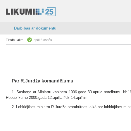
Darbības ar dokumentu
Tiesību akts:
spēkā esošs
Par R.Jurdža komandējumu
1. Saskaņā ar Ministru kabineta 1996.gada 30.aprīļa noteikumu Nr.1
Republiku no 2000.gada 12.aprīļa līdz 14.aprīlim.
2. Labklājības ministra R.Jurdža prombūtnes laikā par labklājības minist