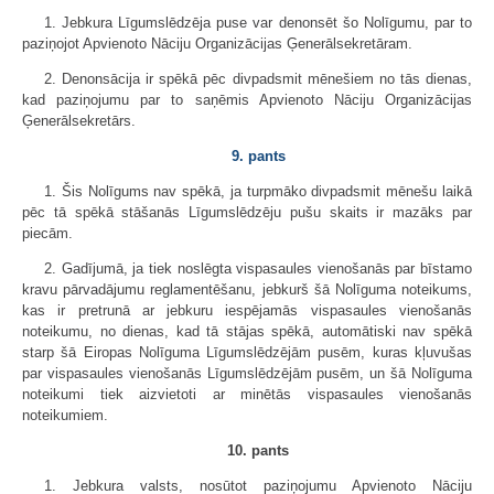
1. Jebkura Līgumslēdzēja puse var denonsēt šo Nolīgumu, par to
paziņojot Apvienoto Nāciju Organizācijas Ģenerālsekretāram.
2. Denonsācija ir spēkā pēc divpadsmit mēnešiem no tās dienas,
kad paziņojumu par to saņēmis Apvienoto Nāciju Organizācijas
Ģenerālsekretārs.
9. pants
1. Šis Nolīgums nav spēkā, ja turpmāko divpadsmit mēnešu laikā
pēc tā spēkā stāšanās Līgumslēdzēju pušu skaits ir mazāks par
piecām.
2. Gadījumā, ja tiek noslēgta vispasaules vienošanās par bīstamo
kravu pārvadājumu reglamentēšanu, jebkurš šā Nolīguma noteikums,
kas ir pretrunā ar jebkuru iespējamās vispasaules vienošanās
noteikumu, no dienas, kad tā stājas spēkā, automātiski nav spēkā
starp šā Eiropas Nolīguma Līgumslēdzējām pusēm, kuras kļuvušas
par vispasaules vienošanās Līgumslēdzējām pusēm, un šā Nolīguma
noteikumi tiek aizvietoti ar minētās vispasaules vienošanās
noteikumiem.
10. pants
1. Jebkura valsts, nosūtot paziņojumu Apvienoto Nāciju