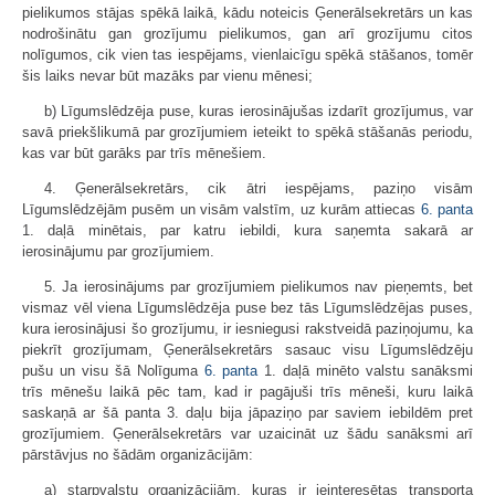
pielikumos stājas spēkā laikā, kādu noteicis Ģenerālsekretārs un kas
nodrošinātu gan grozījumu pielikumos, gan arī grozījumu citos
nolīgumos, cik vien tas iespējams, vienlaicīgu spēkā stāšanos, tomēr
šis laiks nevar būt mazāks par vienu mēnesi;
b) Līgumslēdzēja puse, kuras ierosinājušas izdarīt grozījumus, var
savā priekšlikumā par grozījumiem ieteikt to spēkā stāšanās periodu,
kas var būt garāks par trīs mēnešiem.
4. Ģenerālsekretārs, cik ātri iespējams, paziņo visām
Līgumslēdzējām pusēm un visām valstīm, uz kurām attiecas
6. panta
1. daļā minētais, par katru iebildi, kura saņemta sakarā ar
ierosinājumu par grozījumiem.
5. Ja ierosinājums par grozījumiem pielikumos nav pieņemts, bet
vismaz vēl viena Līgumslēdzēja puse bez tās Līgumslēdzējas puses,
kura ierosinājusi šo grozījumu, ir iesniegusi rakstveidā paziņojumu, ka
piekrīt grozījumam, Ģenerālsekretārs sasauc visu Līgumslēdzēju
pušu un visu šā Nolīguma
6. panta
1. daļā minēto valstu sanāksmi
trīs mēnešu laikā pēc tam, kad ir pagājuši trīs mēneši, kuru laikā
saskaņā ar šā panta 3. daļu bija jāpaziņo par saviem iebildēm pret
grozījumiem. Ģenerālsekretārs var uzaicināt uz šādu sanāksmi arī
pārstāvjus no šādām organizācijām:
a) starpvalstu organizācijām, kuras ir ieinteresētas transporta