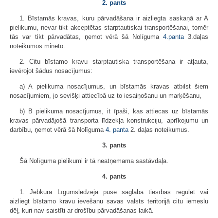
2. pants
1. Bīstamās kravas, kuru pārvadāšana ir aizliegta saskaņā ar A
pielikumu, nevar tikt akceptētas starptautiskai transportēšanai, tomēr
tās var tikt pārvadātas, ņemot vērā šā Nolīguma
4.panta
3.daļas
noteikumos minēto.
2. Citu bīstamo kravu starptautiska transportēšana ir atļauta,
ievērojot šādus nosacījumus:
a) A pielikuma nosacījumus, un bīstamās kravas atbilst šiem
nosacījumiem, jo sevišķi attiecībā uz to iesaiņošanu un marķēšanu,
b) B pielikuma nosacījumus, it īpaši, kas attiecas uz bīstamās
kravas pārvadājošā transporta līdzekļa konstrukciju, aprīkojumu un
darbību, ņemot vērā šā Nolīguma
4. panta
2. daļas noteikumus.
3. pants
Šā Nolīguma pielikumi ir tā neatņemama sastāvdaļa.
4. pants
1. Jebkura Līgumslēdzēja puse saglabā tiesības regulēt vai
aizliegt bīstamo kravu ievešanu savas valsts teritorijā citu iemeslu
dēļ, kuri nav saistīti ar drošību pārvadāšanas laikā.