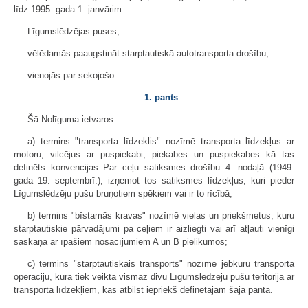
līdz 1995. gada 1. janvārim.
Līgumslēdzējas puses,
vēlēdamās paaugstināt starptautiskā autotransporta drošību,
vienojās par sekojošo:
1. pants
Šā Nolīguma ietvaros
a) termins "transporta līdzeklis" nozīmē transporta līdzekļus ar
motoru, vilcējus ar puspiekabi, piekabes un puspiekabes kā tas
definēts konvencijas Par ceļu satiksmes drošību 4. nodaļā (1949.
gada 19. septembrī.), izņemot tos satiksmes līdzekļus, kuri pieder
Līgumslēdzēju pušu bruņotiem spēkiem vai ir to rīcībā;
b) termins "bīstamās kravas" nozīmē vielas un priekšmetus, kuru
starptautiskie pārvadājumi pa ceļiem ir aizliegti vai arī atļauti vienīgi
saskaņā ar īpašiem nosacījumiem A un B pielikumos;
c) termins "starptautiskais transports" nozīmē jebkuru transporta
operāciju, kura tiek veikta vismaz divu Līgumslēdzēju pušu teritorijā ar
transporta līdzekļiem, kas atbilst iepriekš definētajam šajā pantā.