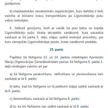
jautājumos;
b) starptautiskām nevalstiskām organizācijām, kuru darbība ir tieši
saistīta ar bīstamo kravu transportēšanu pa Līgumslēdzēju pušu
valstu teritorijām.
6. Jebkurš grozījums, kurš ar vairāk kā pusi balsu no kopējā
Līgumslēdzēju pušu skaita akceptēts sanāksmē, kura sasaukta
saskaņā ar šā panta 5. daļu, stājas spēkā ievērojot procedūru, par
kuru vienojušās Līgumslēdzējas puses, kuras sanāksmē piedalās.
15. pants
Papildus šā Nolīguma
13.
un
14. pantos
noteiktajam Apvienoto
Nāciju Organizācijas Ģenerālsekretārs paziņo šā Nolīguma
6. panta
1.
daļā minētajām valstīm arī par:
a) šā Nolīguma parakstīšanu, ratificēšanu un pievienošanos tam
saskaņā ar tā
6. pantu
;
b) laiku, kad šis Nolīgums un tā pielikumi stājas spēkā saskaņā ar
tā
6. pantu
;
c) denonsēšanu saskaņā ar šā Nolīguma
8. pantu
;
d) to, ka šis Nolīgums nav spēkā saskaņā ar tā
9. pantu
;