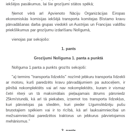
iekšējos pasākumus, lai šie grozījumi stātos spēkā;
Ņemot vērā arī Apvienoto Nāciju Organizācijas Eiropas
ekonomiskās komisijas iekšējā transporta komitejas Bīstamo kravu
pārvadāšanas darba grupas viedokli un Austrijas un Francijas valdību
priekšlikumus par grozījumu izdarīšanu Nolīgumā,
vienojas par sekojošo:
1. pants
Grozījumi Nolīguma 1. panta a punktā
Nolīguma 1.panta a punkts grozīts sekojoši:
"a) termins "transporta līdzeklis" nozīmē jebkuru transporta līdzekli
ar motoru, kurš paredzēts kravu pārvadājumiem pa autoceļiem, ir
pilnībā nokomplektēts vai arī nav nokomplektēts, kuram ir vismaz
četri riteņi un tā maksimālais pieļaujamais ātrums pārsniedz
25km/stundā, kā arī tā piekabes, izņemot tos transporta līdzekļus,
kuri pārvietojas pa sliedēm, kuri pieder Līgumslēdzēju pušu
bruņotajiem spēkiem vai ir to rīcībā, kā arī lauksaimniecībai un
mežsaimniecībai paredzētos traktorus un jebkurus pārvietojamos
mehānismus."
2. pants