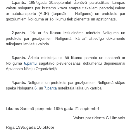
1.pants.
1957.gada 30.septembrī Ženēvā parakstītais Eiropas
valstu nolīgums par bīstamo kravu starptautiskajiem pārvadājumiem
ar autotransportu (ADR) (turpmāk — Nolīgums) un protokols par
grozījumiem Nolīgumā ar šo likumu tiek pieņemts un apstiprināts.
2.pants.
Līdz ar šo likumu izsludināms minētais Nolīgums un
protokols par grozījumiem Nolīgumā, kā arī attiecīgo dokumentu
tulkojums latviešu valodā.
3.pants.
Ārlietu ministrija uz šā likuma pamata un saskaņā ar
Nolīguma
6.pantu
sagatavo pievienošanās dokumentu deponēšanai
Apvienoto Nāciju Organizācijā.
4.pants.
Nolīgums un protokols par grozījumiem Nolīgumā stājas
spēkā Nolīguma
6.
un
7.pantā
noteiktajā laikā un kārtībā.
Likums Saeimā pieņemts 1995.gada 21.septembrī.
Valsts prezidents G.Ulmanis
Rīgā 1995.gada 10.oktobrī