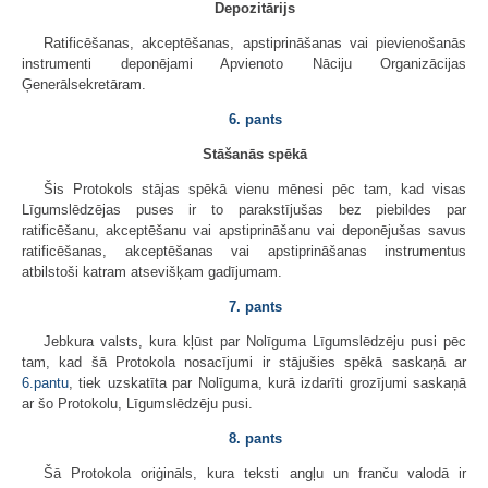
Depozitārijs
Ratificēšanas, akceptēšanas, apstiprināšanas vai pievienošanās
instrumenti deponējami Apvienoto Nāciju Organizācijas
Ģenerālsekretāram.
6. pants
Stāšanās spēkā
Šis Protokols stājas spēkā vienu mēnesi pēc tam, kad visas
Līgumslēdzējas puses ir to parakstījušas bez piebildes par
ratificēšanu, akceptēšanu vai apstiprināšanu vai deponējušas savus
ratificēšanas, akceptēšanas vai apstiprināšanas instrumentus
atbilstoši katram atsevišķam gadījumam.
7. pants
Jebkura valsts, kura kļūst par Nolīguma Līgumslēdzēju pusi pēc
tam, kad šā Protokola nosacījumi ir stājušies spēkā saskaņā ar
6.pantu
, tiek uzskatīta par Nolīguma, kurā izdarīti grozījumi saskaņā
ar šo Protokolu, Līgumslēdzēju pusi.
8. pants
Šā Protokola oriģināls, kura teksti angļu un franču valodā ir