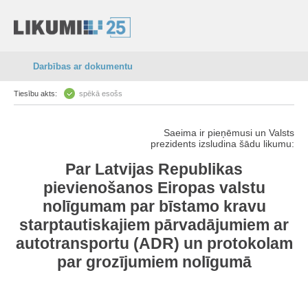
Darbības ar dokumentu
Tiesību akts:
spēkā esošs
Saeima ir pieņēmusi un Valsts
prezidents izsludina šādu likumu:
Par Latvijas Republikas
pievienošanos Eiropas valstu
nolīgumam par bīstamo kravu
starptautiskajiem pārvadājumiem ar
autotransportu (ADR) un protokolam
par grozījumiem nolīgumā