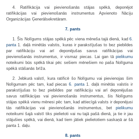
4. Ratifikācija vai pievienošanās stājas spēkā, deponējot
ratifikācijas vai pievienošanās instrumentus Apvienoto Nāciju
Organizācijas Ģenerālsekretāram.
7. pants
1. Šis Nolīgums stājas spēkā pēc viena mēneša tajā dienā, kad
6.
panta
1. daļā minētās valstis, kuras ir parakstījušas to bez piebildes
par ratifikāciju vai arī deponējušas savus ratifikācijas vai
pievienošanās instrumentus, ir vismaz piecas. Lai gan tā
pielikumu
noteikumi būs spēkā tikai pēc sešiem mēnešiem no paša Nolīguma
spēkā stāšanās brīža.
2. Jebkurā valstī, kura ratificē šo Nolīgumu vai pievienojas šim
Nolīgumam pēc tam, kad piecas
6. panta
1. daļā minētās valstis ir
parakstījušas to bez piebildes par ratifikāciju vai arī deponējušas
savus ratifikācijas vai pievienošanās instrumentus, šis Nolīgums
stājas spēkā vienu mēnesi pēc tam, kad attiecīgā valsts ir deponējusi
tās ratifikācijas vai pievienošanās instrumentus, bet
pielikumu
noteikumi šajā valstī tiks pielietoti vai nu tajā pašā dienā, ja tie ir jau
stājušies spēkā, vai dienā, kad tiem jātiek pielietotiem saskaņā ar šā
panta 1. daļu.
8. pants