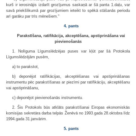
kurš ir ierosinājis izdarīt grozījumus saskaņā ar šā panta 1.daļu, var
savā priekšlikumā par grozījumiem ieteikt to spēkā stāšanās periodu
arī garāku par trīs mēnešiem."
4. pants
Parakstīšana, ratifikācija, akceptēšana, apstiprināšana vai
pievienošanās
1. Nolīguma Līgumslēdzējas puses var kļūt par šā Protokola
Līgumslēdzējām pusēm,
a) to parakstot,
b) deponējot ratifikācijas, akceptēšanas vai apstiprināšanas
instrumentu pēc parakstīšanas ar piezīmi par ratifikāciju, akceptēšanu
vai apstiprināšanu,
c) deponējot pievienošanās instrumentu.
2. Šis Protokols būs atklāts parakstīšanai Eiropas ekonomiskās
komisijas sekretāra darba telpās Ženēvā no 1993.gada 28.oktobra līdz
1994.gada 31.janvārim.
5. pants