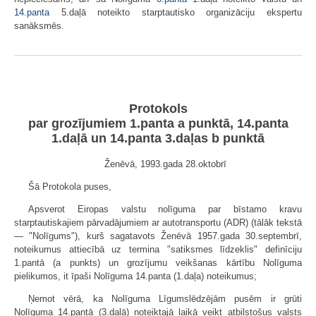
14.panta
5.daļā noteikto starptautisko organizāciju ekspertu
sanāksmēs.
Protokols
par grozījumiem 1.panta a punktā, 14.panta
1.daļā un 14.panta 3.daļas b punktā
Ženēvā, 1993.gada 28.oktobrī
Šā Protokola puses,
Apsverot Eiropas valstu nolīguma par bīstamo kravu
starptautiskajiem pārvadājumiem ar autotransportu (ADR) (tālāk tekstā
— "Nolīgums"), kurš sagatavots Ženēvā 1957.gada 30.septembrī,
noteikumus attiecībā uz termina "satiksmes līdzeklis" definīciju
1.pantā (a punkts) un grozījumu veikšanas kārtību Nolīguma
pielikumos, it īpaši Nolīguma 14.panta (1.daļa) noteikumus;
Ņemot vērā, ka Nolīguma Līgumslēdzējām pusēm ir grūti
Nolīguma 14.pantā (3.daļā) noteiktajā laikā veikt atbilstošus valsts