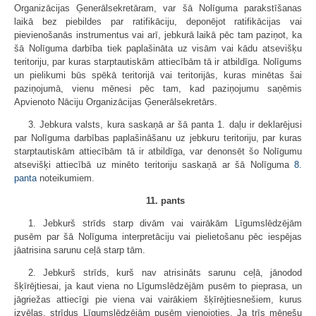
Organizācijas Ģenerālsekretāram, var šā Nolīguma parakstīšanas
laikā bez piebildes par ratifikāciju, deponējot ratifikācijas vai
pievienošanās instrumentus vai arī, jebkurā laikā pēc tam paziņot, ka
šā Nolīguma darbība tiek paplašināta uz visām vai kādu atsevišķu
teritoriju, par kuras starptautiskām attiecībām tā ir atbildīga. Nolīgums
un pielikumi būs spēkā teritorijā vai teritorijās, kuras minētas šai
paziņojumā, vienu mēnesi pēc tam, kad paziņojumu saņēmis
Apvienoto Nāciju Organizācijas Ģenerālsekretārs.
3. Jebkura valsts, kura saskaņā ar šā panta 1. daļu ir deklarējusi
par Nolīguma darbības paplašināšanu uz jebkuru teritoriju, par kuras
starptautiskām attiecībām tā ir atbildīga, var denonsēt šo Nolīgumu
atsevišķi attiecībā uz minēto teritoriju saskaņā ar šā Nolīguma
8.
panta
noteikumiem.
11. pants
1. Jebkurš strīds starp divām vai vairākām Līgumslēdzējām
pusēm par šā Nolīguma interpretāciju vai pielietošanu pēc iespējas
jāatrisina sarunu ceļā starp tām.
2. Jebkurš strīds, kurš nav atrisināts sarunu ceļā, jānodod
šķīrējtiesai, ja kaut viena no Līgumslēdzējām pusēm to pieprasa, un
jāgriežas attiecīgi pie viena vai vairākiem šķīrējtiesnešiem, kurus
izvēlas, strīdus Līgumslēdzējām pusēm vienojoties. Ja trīs mēnešu