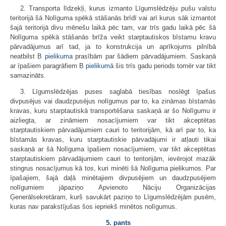
2. Transporta līdzekļi, kurus izmanto Līgumslēdzēju pušu valstu
teritorijā šā Nolīguma spēkā stāšanās brīdī vai arī kurus sāk izmantot
šajā teritorijā divu mēnešu laikā pēc tam, var trīs gadu laikā pēc šā
Nolīguma spēkā stāšanās brīža veikt starptautiskos bīstamu kravu
pārvadājumus arī tad, ja to konstrukcija un aprīkojums pilnībā
neatbilst B
pielikuma
prasībām par šādiem pārvadājumiem. Saskaņā
ar īpašiem paragrāfiem B
pielikumā
šis trīs gadu periods tomēr var tikt
samazināts.
3. Līgumslēdzējas puses saglabā tiesības noslēgt īpašus
divpusējus vai daudzpusējus nolīgumus par to, ka zināmas bīstamās
kravas, kuru starptautiskā transportēšana saskaņā ar šo Nolīgumu ir
aizliegta, ar zināmiem nosacījumiem var tikt akceptētas
starptautiskiem pārvadājumiem cauri to teritorijām, kā arī par to, ka
bīstamās kravas, kuru starptautiskie pārvadājumi ir atļauti tikai
saskaņā ar šā Nolīguma īpašiem nosacījumiem, var tikt akceptētas
starptautiskiem pārvadājumiem cauri to teritorijām, ievērojot mazāk
stingrus nosacījumus kā tos, kuri minēti šā Nolīguma pielikumos. Par
īpašajiem, šajā daļā minētajiem divpusējiem un daudzpusējiem
nolīgumiem jāpaziņo Apvienoto Nāciju Organizācijas
Ģenerālsekretāram, kurš savukārt paziņo to Līgumslēdzējām pusēm,
kuras nav parakstījušas šos iepriekš minētos nolīgumus.
5. pants