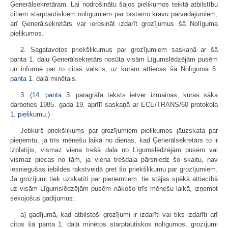
Ģenerālsekretāram. Lai nodrošinātu šajos pielikumos teiktā atbilstību
citiem starptautiskiem nolīgumiem par bīstamo kravu pārvadājumiem,
arī Ģenerālsekretārs var ierosināt izdarīt grozījumus šā Nolīguma
pielikumos.
2. Sagatavotos priekšlikumus par grozījumiem saskaņā ar šā
panta 1. daļu Ģenerālsekretārs nosūta visām Līgumslēdzējām pusēm
un informē par to citas valstis, uz kurām attiecas šā Nolīguma
6.
panta
1. daļā minētais.
3. (
14. panta
3.
paragrāfa teksts ietver izmaiņas, kuras sāka
darboties 1985. gada 19. aprīlī saskaņā ar ECE/TRANS/60 protokola
1. pielikumu
.)
Jebkurš priekšlikums par grozījumiem pielikumos jāuzskata par
pieņemtu, ja trīs mēnešu laikā no dienas, kad Ģenerālsekretārs to ir
izplatījis, vismaz viena trešā daļa no Līgumslēdzējām pusēm vai
vismaz piecas no tām, ja viena trešdaļa pārsniedz šo skaitu, nav
iesniegušas iebildes rakstveidā pret šo priekšlikumu par grozījumiem.
Ja grozījumi tiek uzskatīti par pieņemtiem, tie stājas spēkā attiecībā
uz visām Līgumslēdzējām pusēm nākošo trīs mēnešu laikā, izņemot
sekojošus gadījumus:
a) gadījumā, kad atbilstoši grozījumi ir izdarīti vai tiks izdarīti arī
citos šā panta 1. daļā minētos starptautiskos nolīgumos, grozījumi