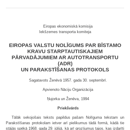
Eiropas ekonomiskā komisija
Iekšzemes transporta komiteja
EIROPAS VALSTU NOLĪGUMS PAR BĪSTAMO
KRAVU STARPTAUTISKAJIEM
PĀRVADĀJUMIEM AR AUTOTRANSPORTU
(ADR)
UN PARAKSTĪŠANAS PROTOKOLS
Sagatavots Ženēvā 1957. gada 30. septembrī.
Apvienoto Nāciju Organizācija
Ņujorka un Ženēva, 1994
Priekšvārds
Tālāk sekojošais teksts papildus pašam Nolīguma tekstam un
Parakstīšanas protokolam ietver arī pielikumus tādā formā, kādā tie
stājās spēkā 1968. gada 29. jūlijā, kā arī grozījumus tajos, kas izdarīti