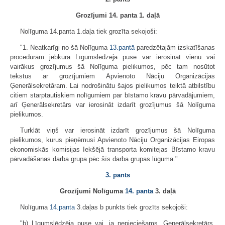
Grozījumi 14. panta 1. daļā
Nolīguma 14.panta 1.daļa tiek grozīta sekojoši:
"1. Neatkarīgi no šā Nolīguma
13.pantā
paredzētajām izskatīšanas
procedūrām jebkura Līgumslēdzēja puse var ierosināt vienu vai
vairākus grozījumus šā Nolīguma pielikumos, pēc tam nosūtot
tekstus ar grozījumiem Apvienoto Nāciju Organizācijas
Ģenerālsekretāram. Lai nodrošinātu šajos pielikumos teiktā atbilstību
citiem starptautiskiem nolīgumiem par bīstamo kravu pārvadājumiem,
arī Ģenerālsekretārs var ierosināt izdarīt grozījumus šā Nolīguma
pielikumos.
Turklāt viņš var ierosināt izdarīt grozījumus šā Nolīguma
pielikumos, kurus pieņēmusi Apvienoto Nāciju Organizācijas Eiropas
ekonomiskās komisijas Iekšējā transporta komitejas Bīstamo kravu
pārvadāšanas darba grupa pēc šīs darba grupas lūguma."
3. pants
Grozījumi Nolīguma
14. panta
3. daļā
Nolīguma
14.panta
3.daļas b punkts tiek grozīts sekojoši:
"b) Līgumslēdzēja puse vai, ja nepieciešams, Ģenerālsekretārs,