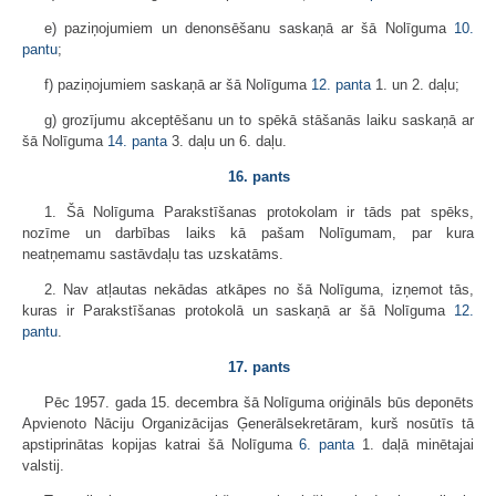
e) paziņojumiem un denonsēšanu saskaņā ar šā Nolīguma
10.
pantu
;
f) paziņojumiem saskaņā ar šā Nolīguma
12. panta
1. un 2. daļu;
g) grozījumu akceptēšanu un to spēkā stāšanās laiku saskaņā ar
šā Nolīguma
14. panta
3. daļu un 6. daļu.
16. pants
1. Šā Nolīguma Parakstīšanas protokolam ir tāds pat spēks,
nozīme un darbības laiks kā pašam Nolīgumam, par kura
neatņemamu sastāvdaļu tas uzskatāms.
2. Nav atļautas nekādas atkāpes no šā Nolīguma, izņemot tās,
kuras ir Parakstīšanas protokolā un saskaņā ar šā Nolīguma
12.
pantu
.
17. pants
Pēc 1957. gada 15. decembra šā Nolīguma oriģināls būs deponēts
Apvienoto Nāciju Organizācijas Ģenerālsekretāram, kurš nosūtīs tā
apstiprinātas kopijas katrai šā Nolīguma
6. panta
1. daļā minētajai
valstij.