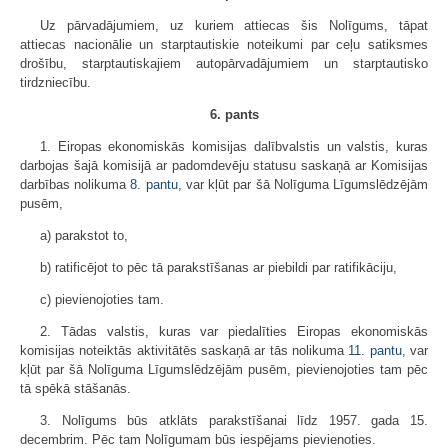
Uz pārvadājumiem, uz kuriem attiecas šis Nolīgums, tāpat
attiecas nacionālie un starptautiskie noteikumi par ceļu satiksmes
drošību, starptautiskajiem autopārvadājumiem un starptautisko
tirdzniecību.
6. pants
1. Eiropas ekonomiskās komisijas dalībvalstis un valstis, kuras
darbojas šajā komisijā ar padomdevēju statusu saskaņā ar Komisijas
darbības nolikuma
8. pantu
, var kļūt par šā Nolīguma Līgumslēdzējām
pusēm,
a) parakstot to,
b) ratificējot to pēc tā parakstīšanas ar piebildi par ratifikāciju,
c) pievienojoties tam.
2. Tādas valstis, kuras var piedalīties Eiropas ekonomiskās
komisijas noteiktās aktivitātēs saskaņā ar tās nolikuma
11. pantu
, var
kļūt par šā Nolīguma Līgumslēdzējām pusēm, pievienojoties tam pēc
tā spēkā stāšanās.
3. Nolīgums būs atklāts parakstīšanai līdz 1957. gada 15.
decembrim. Pēc tam Nolīgumam būs iespējams pievienoties.