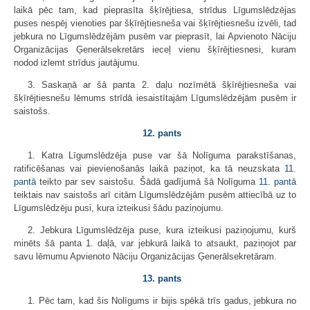
laikā pēc tam, kad pieprasīta šķīrējtiesa, strīdus Līgumslēdzējas
puses nespēj vienoties par šķīrējtiesneša vai šķīrējtiesnešu izvēli, tad
jebkura no Līgumslēdzējām pusēm var pieprasīt, lai Apvienoto Nāciju
Organizācijas Ģenerālsekretārs ieceļ vienu šķīrējtiesnesi, kuram
nodod izlemt strīdus jautājumu.
3. Saskaņā ar šā panta 2. daļu nozīmētā šķīrējtiesneša vai
šķīrējtiesnešu lēmums strīdā iesaistītajām Līgumslēdzējām pusēm ir
saistošs.
12. pants
1. Katra Līgumslēdzēja puse var šā Nolīguma parakstīšanas,
ratificēšanas vai pievienošanās laikā paziņot, ka tā neuzskata
11.
pantā
teikto par sev saistošu. Šādā gadījumā šā Nolīguma
11. pantā
teiktais nav saistošs arī citām Līgumslēdzējām pusēm attiecībā uz to
Līgumslēdzēju pusi, kura izteikusi šādu paziņojumu.
2. Jebkura Līgumslēdzēja puse, kura izteikusi paziņojumu, kurš
minēts šā panta 1. daļā, var jebkurā laikā to atsaukt, paziņojot par
savu lēmumu Apvienoto Nāciju Organizācijas Ģenerālsekretāram.
13. pants
1. Pēc tam, kad šis Nolīgums ir bijis spēkā trīs gadus, jebkura no