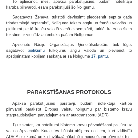
To apliecinot, mēs, apakšā parakstījušies, būdami noteiktajā
kārtībā pilnvaroti, esam parakstījuši šo Nolīgumu.
Sagatavots Ženēvā, tūkstoš deviņsimt piecdesmit septītā gada
trīsdesmitajā septembrī, Nolīguma teksts angļu un franču valodās un
pielikumi pie tā franču valodā vienā eksemplārā, turklāt katrs no šiem
tekstiem ir vienlīdz autentisks pašam Nolīgumam.
Apvienoto Nāciju Organizācijas Ģenerālsekretārs tiek lūgts
sagatavot
pielikumu
tulkojumu angļu valodā un pievienot to
apstiprinātām kopijām saskaņā ar šā Nolīguma
17. pantu
.
PARAKSTĪŠANAS PROTOKOLS
Apakšā parakstījušies pārstāvji, būdami noteiktajā kārtībā
pilnvaroti parakstīt Eiropas valstu nolīgumu par bīstamo kravu
starptautiskajiem pārvadājumiem ar autotransportu (ADR),
1) uzskatot, ka noteikumi bīstamo kravu pārvadāšanai pa jūru uz
vai no Apvienotās Karalistes būtiski atšķiras no tiem, kuri izklāstīti
ADR A pielikumā un ka tuvākajā nākotnē ir neiespējami pārveidot tos,