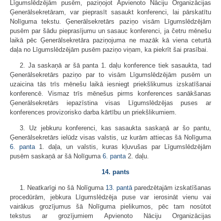
Līgumslēdzējām pusēm, paziņojot Apvienoto Nāciju Organizācijas
Ģenerālsekretāram, var pieprasīt sasaukt konferenci, lai pārskatītu
Nolīguma tekstu. Ģenerālsekretārs paziņo visām Līgumslēdzējām
pusēm par šādu pieprasījumu un sasauc konferenci, ja četru mēnešu
laikā pēc Ģenerālsekretāra paziņojuma ne mazāk kā viena ceturtā
daļa no Līgumslēdzējām pusēm paziņo viņam, ka piekrīt šai prasībai.
2. Ja saskaņā ar šā panta 1. daļu konference tiek sasaukta, tad
Ģenerālsekretārs paziņo par to visām Līgumslēdzējām pusēm un
uzaicina tās trīs mēnešu laikā iesniegt priekšlikumus izskatīšanai
konferencē. Vismaz trīs mēnešus pirms konferences sanākšanas
Ģenerālsekretārs iepazīstina visas Līgumslēdzējas puses ar
konferences provizorisko darba kārtību un priekšlikumiem.
3. Uz jebkuru konferenci, kas sasaukta saskaņā ar šo pantu,
Ģenerālsekretārs ielūdz visas valstis, uz kurām attiecas šā Nolīguma
6. panta
1. daļa, un valstis, kuras kļuvušas par Līgumslēdzējām
pusēm saskaņā ar šā Nolīguma
6. panta
2. daļu.
14. pants
1. Neatkarīgi no šā Nolīguma
13. pantā
paredzētajām izskatīšanas
procedūrām, jebkura Līgumslēdzēja puse var ierosināt vienu vai
vairākus grozījumus šā Nolīguma pielikumos, pēc tam nosūtot
tekstus ar grozījumiem Apvienoto Nāciju Organizācijas