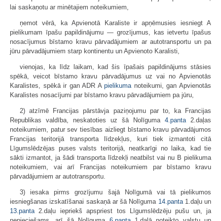
lai saskaņotu ar minētajiem noteikumiem,
ņemot vērā, ka Apvienotā Karaliste ir apņēmusies iesniegt A
pielikumam īpašu papildinājumu — grozījumus, kas ietvertu īpašus
nosacījumus bīstamo kravu pārvadājumiem ar autotransportu un pa
jūru pārvadājumiem starp kontinentu un Apvienoto Karalisti,
vienojas, ka līdz laikam, kad šis īpašais papildinājums stāsies
spēkā, veicot bīstamo kravu pārvadājumus uz vai no Apvienotās
Karalistes, spēkā ir gan ADR A
pielikuma
noteikumi, gan Apvienotās
Karalistes nosacījumi par bīstamo kravu pārvadājumiem pa jūru,
2) atzīmē Francijas pārstāvja paziņojumu par to, ka Francijas
Republikas valdība, neskatoties uz šā Nolīguma
4.panta
2.daļas
noteikumiem, patur sev tiesības aizliegt bīstamo kravu pārvadājumos
Francijas teritorijā transporta līdzekļus, kuri tiek izmantoti citā
Līgumslēdzējas puses valsts teritorijā, neatkarīgi no laika, kad tie
sākti izmantot, ja šādi transporta līdzekļi neatbilst vai nu B pielikuma
noteikumiem, vai arī Francijas noteikumiem par bīstamo kravu
pārvadājumiem ar autotransportu.
3) iesaka pirms grozījumu šajā Nolīgumā vai tā pielikumos
iesniegšanas izskatīšanai saskaņā ar šā Nolīguma
14.panta
1.daļu un
13.panta
2.daļu iepriekš apspriest tos Līgumslēdzēju pušu un, ja
nepieciešams, arī šā Nolīguma
6.panta
1.daļā noteikto valstu un