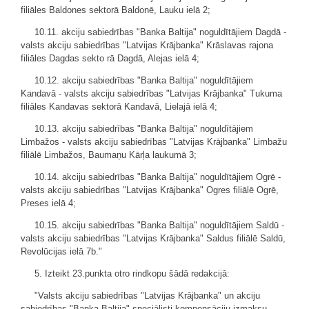
filiāles Baldones sektorā Baldonē, Lauku ielā 2;
10.11. akciju sabiedrības "Banka Baltija" noguldītājiem Dagdā -
valsts akciju sabiedrības "Latvijas Krājbanka" Krāslavas rajona
filiāles Dagdas sekto rā Dagdā, Alejas ielā 4;
10.12. akciju sabiedrības "Banka Baltija" noguldītājiem
Kandavā - valsts akciju sabiedrības "Latvijas Krājbanka" Tukuma
filiāles Kandavas sektorā Kandavā, Lielajā ielā 4;
10.13. akciju sabiedrības "Banka Baltija" noguldītājiem
Limbažos - valsts akciju sabiedrības "Latvijas Krājbanka" Limbažu
filiālē Limbažos, Baumaņu Kārļa laukumā 3;
10.14. akciju sabiedrības "Banka Baltija" noguldītājiem Ogrē -
valsts akciju sabiedrības "Latvijas Krājbanka" Ogres filiālē Ogrē,
Preses ielā 4;
10.15. akciju sabiedrības "Banka Baltija" noguldītājiem Saldū -
valsts akciju sabiedrības "Latvijas Krājbanka" Saldus filiālē Saldū,
Revolūcijas ielā 7b."
5. Izteikt 23.punkta otro rindkopu šādā redakcijā:
"Valsts akciju sabiedrības "Latvijas Krājbanka" un akciju
sabiedrības "Banka Baltija" speciālisti kompensāciju izmaksu