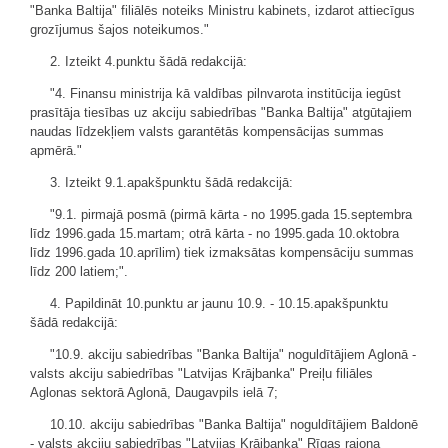
"Banka Baltija" filiālēs noteiks Ministru kabinets, izdarot attiecīgus
grozījumus šajos noteikumos."
2. Izteikt 4.punktu šādā redakcijā:
"4. Finansu ministrija kā valdības pilnvarota institūcija iegūst
prasītāja tiesības uz akciju sabiedrības "Banka Baltija" atgūtajiem
naudas līdzekļiem valsts garantētās kompensācijas summas
apmērā."
3. Izteikt 9.1.apakšpunktu šādā redakcijā:
"9.1. pirmajā posmā (pirmā kārta - no 1995.gada 15.septembra
līdz 1996.gada 15.martam; otrā kārta - no 1995.gada 10.oktobra
līdz 1996.gada 10.aprīlim) tiek izmaksātas kompensāciju summas
līdz 200 latiem;".
4. Papildināt 10.punktu ar jaunu 10.9. - 10.15.apakšpunktu
šādā redakcijā:
"10.9. akciju sabiedrības "Banka Baltija" noguldītājiem Aglonā -
valsts akciju sabiedrības "Latvijas Krājbanka" Preiļu filiāles
Aglonas sektorā Aglonā, Daugavpils ielā 7;
10.10. akciju sabiedrības "Banka Baltija" noguldītājiem Baldonē
- valsts akciju sabiedrības "Latvijas Krājbanka" Rīgas rajona