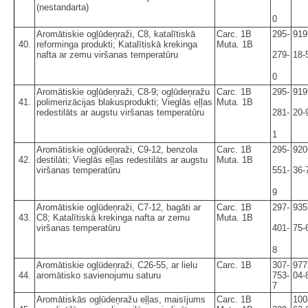
(nestandarta)
0
Aromātiskie ogļūdeņraži, C8, katalītiskā
Carc. 1B
295-
919
40.
reforminga produkti; Katalītiskā krekinga
Muta. 1B
nafta ar zemu viršanas temperatūru
279-
18-
0
Aromātiskie ogļūdeņraži, C8-9; ogļūdeņražu
Carc. 1B
295-
919
41.
polimerizācijas blakusprodukti; Vieglās eļļas
Muta. 1B
redestilāts ar augstu viršanas temperatūru
281-
20-
1
Aromātiskie ogļūdeņraži, C9-12, benzola
Carc. 1B
295-
920
42.
destilāti; Vieglās eļļas redestilāts ar augstu
Muta. 1B
viršanas temperatūru
551-
36-
9
Aromātiskie ogļūdeņraži, C7-12, bagāti ar
Carc. 1B
297-
935
43.
C8; Katalītiskā krekinga nafta ar zemu
Muta. 1B
viršanas temperatūru
401-
75-
8
Aromātiskie ogļūdeņraži, C26-55, ar lielu
Carc. 1B
307-
977
44.
aromātisko savienojumu saturu
753-
04-
7
Aromātiskās ogļūdeņražu eļļas, maisījums
Carc. 1B
100