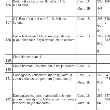
Butāns (kas satur vairāk nekā 0,1 %
Carc. 1A
203-
106
136.
butadiēna)
8
Muta. 1B
448-
7
C.I. Basic Violet 3 ar ≥ 0,1 % Mihlera
Carc. 1B
208-
548
137.
ketonu
9
953-
6
Cietie blakusprodukti, akmeņogļu darvas
Carc. 1B
295-
920
138.
piķa koksēšana; Ogļu darvas cietie atlikumi
34-
549-
8
Cietkoksnes putekļi
-
-
139.
Cinka hromāti, ieskaitot cinka kālija hromātu
Carc. 1A
-
-
140.
Dabasgāzes kondensāti (naftas); Nafta ar
Carc. 1B
265-
647
141.
zemu viršanas temperatūru (nestandarta)
47-
Muta. 1B
047-
3
Dabasgāze (naftas), neapstrādāts šķidro
Carc. 1B
265-
647
142.
produktu maisījums; Nafta ar zemu viršanas
48-
temperatūru (nestandarta)
Muta. 1B
048-