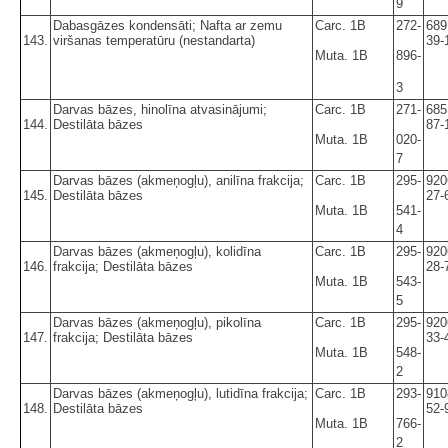
9
Dabasgāzes kondensāti; Nafta ar zemu
Carc. 1B
272-
689
143.
viršanas temperatūru (nestandarta)
39-
Muta. 1B
896-
3
Darvas bāzes, hinolīna atvasinājumi;
Carc. 1B
271-
685
144.
Destilāta bāzes
87-
Muta. 1B
020-
7
Darvas bāzes (akmeņogļu), anilīna frakcija;
Carc. 1B
295-
920
145.
Destilāta bāzes
27-
Muta. 1B
541-
4
Darvas bāzes (akmeņogļu), kolidīna
Carc. 1B
295-
920
146.
frakcija; Destilāta bāzes
28-
Muta. 1B
543-
5
Darvas bāzes (akmeņogļu), pikolīna
Carc. 1B
295-
920
147.
frakcija; Destilāta bāzes
33-
Muta. 1B
548-
2
Darvas bāzes (akmeņogļu), lutidīna frakcija;
Carc. 1B
293-
910
148.
Destilāta bāzes
52-
Muta. 1B
766-
2