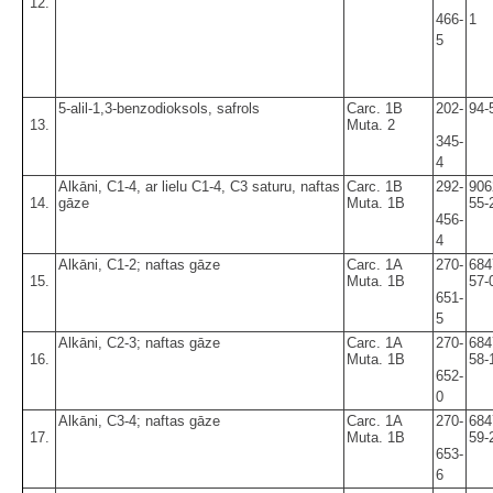
12.
466-
1
5
5-alil-1,3-benzodioksols, safrols
Carc. 1B
202-
94-
13.
Muta. 2
345-
4
Alkāni, C1-4, ar lielu C1-4, C3 saturu, naftas
Carc. 1B
292-
906
14.
gāze
Muta. 1B
55-
456-
4
Alkāni, C1-2; naftas gāze
Carc. 1A
270-
684
15.
Muta. 1B
57-
651-
5
Alkāni, C2-3; naftas gāze
Carc. 1A
270-
684
16.
Muta. 1B
58-
652-
0
Alkāni, C3-4; naftas gāze
Carc. 1A
270-
684
17.
Muta. 1B
59-
653-
6