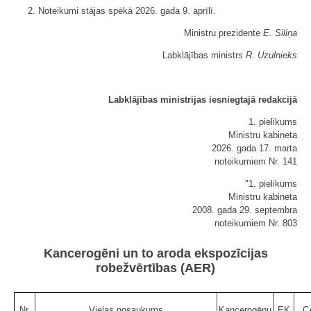
2. Noteikumi stājas spēkā 2026. gada 9. aprīlī.
Ministru prezidente
E. Siliņa
Labklājības ministrs
R. Uzulnieks
Labklājības ministrijas iesniegtajā redakcijā
1. pielikums
Ministru kabineta
2026. gada 17. marta
noteikumiem Nr. 141
"1. pielikums
Ministru kabineta
2008. gada 29. septembra
noteikumiem Nr. 803
Kancerogēni un to aroda ekspozīcijas
robežvērtības (AER)
Nr.
Vielas nosaukums
Kancerogēnu
EK
C