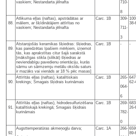
vaskiem; Nestandarta jēlnafta
710-
8
Atlikuma eļļas (naftas), apstrādātas ar
Carc. 1B
309-
100
88.
māliem, ar šķīdinātājiem attīrītas no
38-
vaskiem; Nestandarta jēlnafta
711-
3
Atstarojošās keramikas šķiedras: šķiedras,
Carc. 1B
-
-
89.
kas paredzētas īpašiem mērķiem, izņemot
tās, kas aprakstītas citur šajā sarakstā
[mākslīgas stikla (silikāt) šķiedras ar
neviendabīgu pavedienu orientāciju, kurās
sārmu un sārmzemju metālu oksīdu saturs
ir mazāks vai vienāds ar 18 % pēc masas]
Attīrītās eļļas (naftas), katalītiskais
Carc. 1B
265-
647
90.
krekings; Smagais šķidrais kurināmais
62-
064-
6
Attīrītās eļļas (naftas), hidrodesulfurizēšana
Carc. 1B
269-
683
91.
katalītiskajā krekingā; Smagais šķidrais
26-
kurināmais
782-
0
Augsttemperatūras akmeņogļu darva;
Carc. 1A
266-
659
92.
89-