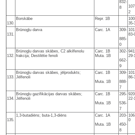
832-
107
8
2
Borskābe
Repr. 1B
100
130.
35-
Brūnogļu darva
Carc. 1A
309-
101
131.
83-
885-
0
Brūnogļu darvas skābes, C2 alkilfenolu
Carc. 1B
302-
941
132.
frakcija; Destilētie fenoli
Muta. 1B
29-
662-
9
Brūnogļu darvas skābes, jēlprodukts;
Carc. 1B
309-
101
133.
Jēlfenoli
86-
Muta. 1B
888-
7
Brūnogļu gazifikācijas darvas skābes;
Carc. 1B
295-
920
134.
Jēlfenoli
22-
Muta. 1B
536-
7
1,3-butadiēns; buta-1,3-diēns
Carc. 1A
203-
106
135.
0
Muta. 1B
450-
8