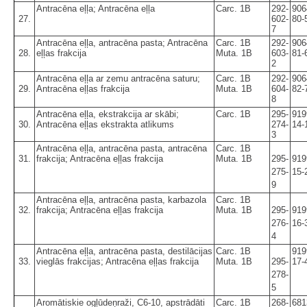
Antracēna eļļa; Antracēna eļļa
Carc. 1B
292-
906
27.
602-
80-
7
Antracēna eļļa, antracēna pasta; Antracēna
Carc. 1B
292-
906
28.
eļļas frakcija
Muta. 1B
603-
81-
2
Antracēna eļļa ar zemu antracēna saturu;
Carc. 1B
292-
906
29.
Antracēna eļļas frakcija
Muta. 1B
604-
82-
8
Antracēna eļļa, ekstrakcija ar skābi;
Carc. 1B
295-
919
30.
Antracēna eļļas ekstrakta atlikums
274-
14-
3
Antracēna eļļa, antracēna pasta, antracēna
Carc. 1B
31.
frakcija; Antracēna eļļas frakcija
Muta. 1B
295-
919
275-
15-
9
Antracēna eļļa, antracēna pasta, karbazola
Carc. 1B
32.
frakcija; Antracēna eļļas frakcija
Muta. 1B
295-
919
276-
16-
4
Antracēna eļļa, antracēna pasta, destilācijas
Carc. 1B
919
33.
vieglās frakcijas; Antracēna eļļas frakcija
Muta. 1B
295-
17-
278-
5
Aromātiskie ogļūdeņraži, C6-10, apstrādāti
Carc. 1B
268-
681