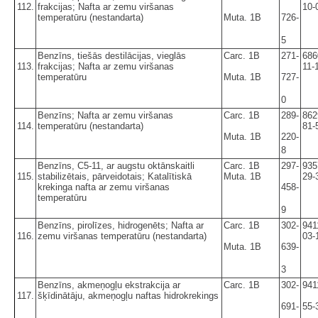
112.
frakcijas; Nafta ar zemu viršanas
10-
temperatūru (nestandarta)
Muta. 1B
726-
5
Benzīns, tiešās destilācijas, vieglās
Carc. 1B
271-
686
113.
frakcijas; Nafta ar zemu viršanas
11-
temperatūru
Muta. 1B
727-
0
Benzīns; Nafta ar zemu viršanas
Carc. 1B
289-
862
114.
temperatūru (nestandarta)
81-
Muta. 1B
220-
8
Benzīns, C5-11, ar augstu oktānskaitli
Carc. 1B
297-
935
115.
stabilizētais, pārveidotais; Katalītiskā
Muta. 1B
29-
krekinga nafta ar zemu viršanas
458-
temperatūru
9
Benzīns, pirolīzes, hidrogenēts; Nafta ar
Carc. 1B
302-
941
116.
zemu viršanas temperatūru (nestandarta)
03-
Muta. 1B
639-
3
Benzīns, akmeņogļu ekstrakcija ar
Carc. 1B
302-
941
117.
šķīdinātāju, akmeņogļu naftas hidrokrekings
691-
55-