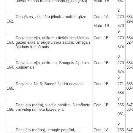
un/vai zemas molekulmasas ogļūdeņraži)
Muta. 1B
667-
2
Deggāzes, destilātu jēlnafta, naftas gāze
Carc. 1A
270-
684
162.
29-
Muta. 1B
670-
9
Degvielas eļļa, atlikumu tiešās destilācijas
Carc. 1B
270-
684
163.
gāzes eļļas ar augstu sēra saturu; Smagais
32-
šķidrais kurināmais
674-
0
Degvielas eļļa, atlikuma; Smagais šķidrais
Carc. 1B
270-
684
164.
kurināmais
33-
675-
6
Degvielas Nr. 6; Smagā šķidrā degviela
Carc. 1B
271-
685
165.
00-
384-
7
Destilāts (nafta), vieglie parafīni; Nerafinēta
Carc. 1B
265-
647
166.
vai vidēji rafinēta bāzes eļļa
50-
051-
5
Destilāts (naftas), smagie parafīni;
Carc. 1A
265-
647