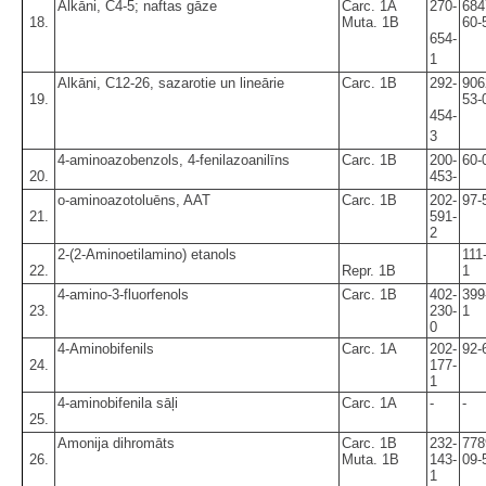
Alkāni, C4-5; naftas gāze
Carc. 1A
270-
684
18.
Muta. 1B
60-
654-
1
Alkāni, C12-26, sazarotie un lineārie
Carc. 1B
292-
906
19.
53-
454-
3
4-aminoazobenzols, 4-fenilazoanilīns
Carc. 1B
200-
60-
20.
453-
o-aminoazotoluēns, AAT
Carc. 1B
202-
97-
21.
591-
2
2-(2-Aminoetilamino) etanols
111
22.
Repr. 1B
1
4-amino-3-fluorfenols
Carc. 1B
402-
399
23.
230-
1
0
4-Aminobifenils
Carc. 1A
202-
92-
24.
177-
1
4-aminobifenila sāļi
Carc. 1A
-
-
25.
Amonija dihromāts
Carc. 1B
232-
778
26.
Muta. 1B
143-
09-
1