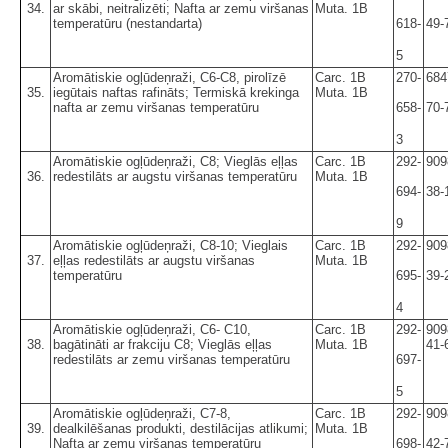
34.
ar skābi, neitralizēti; Nafta ar zemu viršanas
Muta. 1B
temperatūru (nestandarta)
618-
49-
5
Aromātiskie ogļūdeņraži, C6-C8, pirolīzē
Carc. 1B
270-
684
35.
iegūtais naftas rafināts; Termiskā krekinga
Muta. 1B
nafta ar zemu viršanas temperatūru
658-
70-
3
Aromātiskie ogļūdeņraži, C8; Vieglās eļļas
Carc. 1B
292-
909
36.
redestilāts ar augstu viršanas temperatūru
Muta. 1B
694-
38-
9
Aromātiskie ogļūdeņraži, C8-10; Vieglais
Carc. 1B
292-
909
37.
eļļas redestilāts ar augstu viršanas
Muta. 1B
temperatūru
695-
39-
4
Aromātiskie ogļūdeņraži, C6- C10,
Carc. 1B
292-
909
38.
bagātināti ar frakciju C8; Vieglās eļļas
Muta. 1B
41-
redestilāts ar zemu viršanas temperatūru
697-
5
Aromātiskie ogļūdeņraži, C7-8,
Carc. 1B
292-
909
39.
dealkilēšanas produkti, destilācijas atlikumi;
Muta. 1B
Nafta ar zemu viršanas temperatūru
698-
42-