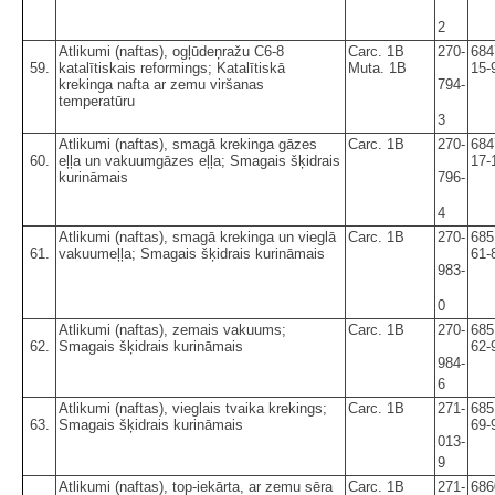
2
Atlikumi (naftas), ogļūdeņražu C6-8
Carc. 1B
270-
684
59.
katalītiskais reformings; Katalītiskā
Muta. 1B
15-
krekinga nafta ar zemu viršanas
794-
temperatūru
3
Atlikumi (naftas), smagā krekinga gāzes
Carc. 1B
270-
684
60.
eļļa un vakuumgāzes eļļa; Smagais šķidrais
17-
kurināmais
796-
4
Atlikumi (naftas), smagā krekinga un vieglā
Carc. 1B
270-
685
61.
vakuumeļļa; Smagais šķidrais kurināmais
61-
983-
0
Atlikumi (naftas), zemais vakuums;
Carc. 1B
270-
685
62.
Smagais šķidrais kurināmais
62-
984-
6
Atlikumi (naftas), vieglais tvaika krekings;
Carc. 1B
271-
685
63.
Smagais šķidrais kurināmais
69-
013-
9
Atlikumi (naftas), top-iekārta, ar zemu sēra
Carc. 1B
271-
686