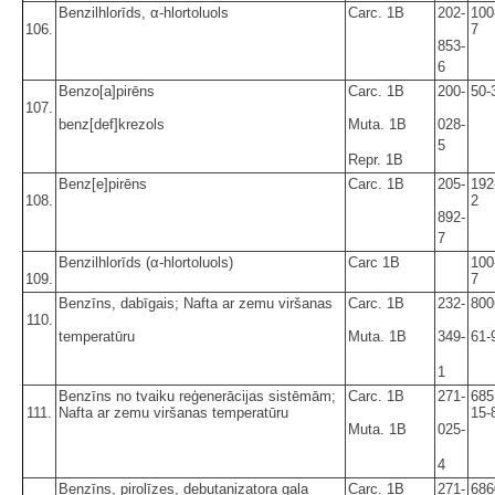
Benzilhlorīds, α-hlortoluols
Carc. 1B
202-
100
106.
7
853-
6
Benzo[a]pirēns
Carc. 1B
200-
50-
107.
benz[def]krezols
Muta. 1B
028-
5
Repr. 1B
Benz[e]pirēns
Carc. 1B
205-
192
108.
2
892-
7
Benzilhlorīds (α-hlortoluols)
Carc 1B
100
109.
7
Benzīns, dabīgais; Nafta ar zemu viršanas
Carc. 1B
232-
800
110.
temperatūru
Muta. 1B
349-
61-
1
Benzīns no tvaiku reģenerācijas sistēmām;
Carc. 1B
271-
685
111.
Nafta ar zemu viršanas temperatūru
15-
Muta. 1B
025-
4
Benzīns, pirolīzes, debutanizatora gala
Carc. 1B
271-
686