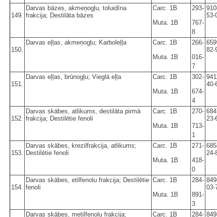
Darvas bāzes, akmeņogļu, toluidīna
Carc. 1B
293-
910
149.
frakcija; Destilāta bāzes
53-
Muta. 1B
767-
8
Darvas eļļas, akmeņogļu; Karboleļļa
Carc. 1B
266-
659
150.
82-
Muta. 1B
016-
7
Darvas eļļas, brūnogļu; Vieglā eļļa
Carc. 1B
302-
941
151.
40-
Muta. 1B
674-
4
Darvas skābes, atlikums, destilāta pirmā
Carc. 1B
270-
684
152.
frakcija; Destilētie fenoli
23-
Muta. 1B
713-
1
Darvas skābes, krezilfrakcija, atlikums;
Carc. 1B
271-
685
153.
Destilētie fenoli
24-
Muta. 1B
418-
0
Darvas skābes, etilfenolu frakcija; Destilētie
Carc. 1B
284-
849
154.
fenoli
03-
Muta. 1B
891-
3
Darvas skābes, metilfenolu frakcija;
Carc. 1B
284-
849