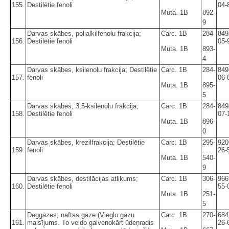
155.
Destilētie fenoli
04-
Muta. 1B
892-
9
Darvas skābes, polialkilfenolu frakcija;
Carc. 1B
284-
849
156.
Destilētie fenoli
05-
Muta. 1B
893-
4
Darvas skābes, ksilenolu frakcija; Destilētie
Carc. 1B
284-
849
157.
fenoli
06-
Muta. 1B
895-
5
Darvas skābes, 3,5-ksilenolu frakcija;
Carc. 1B
284-
849
158.
Destilētie fenoli
07-
Muta. 1B
896-
0
Darvas skābes, krezilfrakcija; Destilētie
Carc. 1B
295-
920
159.
fenoli
26-
Muta. 1B
540-
9
Darvas skābes, destilācijas atlikums;
Carc. 1B
306-
966
160.
Destilētie fenoli
55-
Muta. 1B
251-
5
Deggāzes; naftas gāze (Vieglo gāzu
Carc. 1B
270-
684
161.
maisījums. To veido galvenokārt ūdeņradis
26-