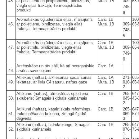
45.
ar polietilēnu un polipropilēnu, pirolizētas,
Muta. 1B
309-
63-
vieglā eļļas frakcija; Termoapstrādes
745-
produkti
9
Aromātiskās ogļūdeņražu eļļas, maisījums
Carc. 1B
100
46.
ar polietilēnu, pirolizētas, vieglā eļļas
Muta. 1B
309-
65-
frakcija; Termoapstrādes produkti
748-
5
Aromātiskās ogļūdeņražu eļļas, maisījums
Carc. 1B
100
47.
ar polistirolu, pirolizētas, vieglā eļļas
Muta. 1B
309-
66-
frakcija; Termoapstrādes produkti
749-
0
Arsēnskābe un tās sāļi, kā arī neorganiskie
Carc. 1A
48.
arsēna savienojumi
Atliekas (naftas), alkilēšanas sadalīšanas
Carc. 1A
271-
685
49.
iekārtas, ar lielu C4 saturu, naftas gāze
Muta. 1B
010-
66-
2
Atlikums (naftas), atmosfēras spiediena
Carc. 1B
265-
647
50.
skruberis; Smagais šķidrais kurināmais
045-
45-
2
Atlikumi (naftas), katalītiskais reformings,
Carc. 1B
265-
647
51.
frakcionēšanas kolonna; Smagā šķidrā
069-
67-
degviela
3
Atlikumi (naftas), hidrokrekings; Smagais
Carc. 1B
265-
647
52.
šķidrais kurināmais
076-
75-
1