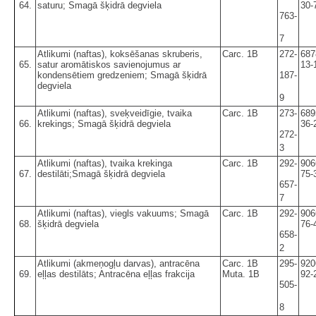
64.
saturu; Smagā šķidrā degviela
30-
763-
7
Atlikumi (naftas), koksēšanas skruberis,
Carc. 1B
272-
687
65.
satur aromātiskos savienojumus ar
13-
kondensētiem gredzeniem; Smagā šķidrā
187-
degviela
9
Atlikumi (naftas), sveķveidīgie, tvaika
Carc. 1B
273-
689
66.
krekings; Smagā šķidrā degviela
36-
272-
3
Atlikumi (naftas), tvaika krekinga
Carc. 1B
292-
906
67.
destilāti;Smagā šķidrā degviela
75-
657-
7
Atlikumi (naftas), viegls vakuums; Smagā
Carc. 1B
292-
906
68.
šķidrā degviela
76-
658-
2
Atlikumi (akmeņogļu darvas), antracēna
Carc. 1B
295-
920
69.
eļļas destilāts; Antracēna eļļas frakcija
Muta. 1B
92-
505-
8