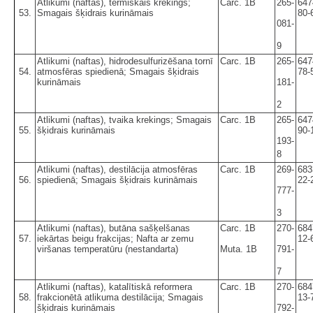
Atlikumi (naftas), termiskais krekings;
Carc. 1B
265-
647
53.
Smagais šķidrais kurināmais
80-
081-
9
Atlikumi (naftas), hidrodesulfurizēšana tornī
Carc. 1B
265-
647
54.
atmosfēras spiedienā; Smagais šķidrais
78-
kurināmais
181-
2
Atlikumi (naftas), tvaika krekings; Smagais
Carc. 1B
265-
647
55.
šķidrais kurināmais
90-
193-
8
Atlikumi (naftas), destilācija atmosfēras
Carc. 1B
269-
683
56.
spiedienā; Smagais šķidrais kurināmais
22-
777-
3
Atlikumi (naftas), butāna sašķelšanas
Carc. 1B
270-
684
57.
iekārtas beigu frakcijas; Nafta ar zemu
12-
viršanas temperatūru (nestandarta)
Muta. 1B
791-
7
Atlikumi (naftas), katalītiskā reformera
Carc. 1B
270-
684
58.
frakcionētā atlikuma destilācija; Smagais
13-
šķidrais kurināmais
792-