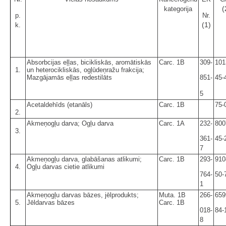
(
kategorija
p.
Nr.
(1)
k.
Absorbcijas eļļas, bicikliskās, aromātiskās
Carc. 1B
309-
101
1.
un heterocikliskās, ogļūdeņražu frakcija;
Mazgājamās eļļas redestilāts
851-
45-
5
Acetaldehīds (etanāls)
Carc. 1B
75-
2.
Akmeņogļu darva; Ogļu darva
Carc. 1A
232-
800
3.
361-
45-
7
Akmeņogļu darva, glabāšanas atlikumi;
Carc. 1B
293-
910
4.
Ogļu darvas cietie atlikumi
764-
50-
1
Akmeņogļu darvas bāzes, jēlprodukts;
Muta. 1B
266-
659
5.
Jēldarvas bāzes
Carc. 1B
018-
84-
8