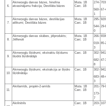
Akmeņogļu darvas bāzes, hinolīna
Muta. 1B
274-
703
6.
atvasinājumu frakcija; Destilāta bāzes
Carc. 1B
560-
67-
1
Akmeņogļu darvas bāzes, destilācijas
Muta. 1B
295-
920
7.
atlikumi; Destilāta bāzes
Carc. 1B
544-
29-
0
Akmeņogļu darvas skābes, jēlprodukts;
Muta. 1B
266-
659
8.
Jēlfenoli
Carc. 1B
019-
85-
3
Akmeņogļu šķidrumi, ekstraktu šķīdums
Carc. 1B
302-
941
9.
šķidrā šķīdinātājā
682-
47-
8
Akmeņogļu šķidrumi, ekstrakcija ar šķidro
Carc. 1B
302-
941
10.
šķīdinātāju
683-
48-
3
Akrilamīds, propēn-2-amīds
Muta. 1B
201-
79-
11.
Carc. 1B
173-
7
Akrilnitrils
Carc. 1B
203-
107