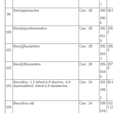
7
Benz[a]antracēns
Carc. 1B
200-
56-
99.
280-
6
Benz[e]acefenantralīns
Carc. 1B
205-
205
100.
2
911-
9
Benz[j]fluorantēns
Carc. 1B
205-
205
101.
3
910-
3
Benz[k]fluorantēns
Carc. 1B
205-
207
102.
9
919-
6
Benzidīns, 1,1'-bifenil-4,4'-diamīns, 4,4'-
Carc. 1A
202-
92-
103.
diaminobifenil, bifenil-4,4'-ilēndiamīns
199-
1
Benzidīna sāļi
Carc. 1A
208-
531
104.
1 [1
519-