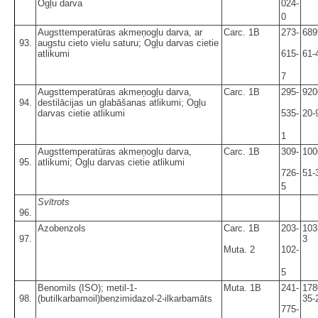
Ogļu darva
024-
0
Augsttemperatūras akmeņogļu darva, ar
Carc. 1B
273-
689
93.
augstu cieto vielu saturu; Ogļu darvas cietie
atlikumi
615-
61-
7
Augsttemperatūras akmeņogļu darva,
Carc. 1B
295-
920
94.
destilācijas un glabāšanas atlikumi; Ogļu
darvas cietie atlikumi
535-
20-
1
Augsttemperatūras akmeņogļu darva,
Carc. 1B
309-
100
95.
atlikumi; Ogļu darvas cietie atlikumi
726-
51-
5
Svītrots
96.
Azobenzols
Carc. 1B
203-
103
97.
3
Muta. 2
102-
5
Benomils (ISO); metil-1-
Muta. 1B
241-
178
98.
(butilkarbamoil)benzimidazol-2-ilkarbamāts
35-
775-