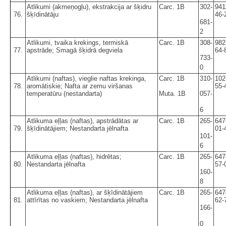
Atlikumi (akmeņogļu), ekstrakcija ar šķidru
Carc. 1B
302-
941
76.
šķīdinātāju
46-
681-
2
Atlikumi, tvaika krekings, termiskā
Carc. 1B
308-
982
77.
apstrāde; Smagā šķidrā degviela
64-
733-
0
Atlikumi (naftas), vieglie naftas krekinga,
Carc. 1B
310-
102
78.
aromātiskie; Nafta ar zemu viršanas
55-
temperatūru (nestandarta)
Muta. 1B
057-
6
Atlikuma eļļas (naftas), apstrādātas ar
Carc. 1B
265-
647
79.
šķīdinātājiem; Nestandarta jēlnafta
01-
101-
6
Atlikuma eļļas (naftas), hidrētas;
Carc. 1B
265-
647
80.
Nestandarta jēlnafta
57-
160-
8
Atlikuma eļļas (naftas), ar šķīdinātājiem
Carc. 1B
265-
647
81.
attīrītas no vaskiem; Nestandarta jēlnafta
62-
166-
0