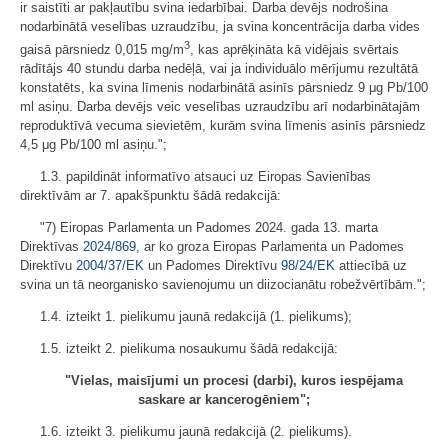
ir saistīti ar pakļautību svina iedarbībai. Darba devējs nodrošina
nodarbinātā veselības uzraudzību, ja svina koncentrācija darba vides
3
gaisā pārsniedz 0,015 mg/m
, kas aprēķināta kā vidējais svērtais
rādītājs 40 stundu darba nedēļā, vai ja individuālo mērījumu rezultātā
konstatēts, ka svina līmenis nodarbinātā asinīs pārsniedz 9 μg Pb/100
ml asiņu. Darba devējs veic veselības uzraudzību arī nodarbinātajām
reproduktīvā vecuma sievietēm, kurām svina līmenis asinīs pārsniedz
4,5 μg Pb/100 ml asiņu.";
1.3. papildināt informatīvo atsauci uz Eiropas Savienības
direktīvām ar 7. apakšpunktu šādā redakcijā:
"7) Eiropas Parlamenta un Padomes 2024. gada 13. marta
Direktīvas
2024/869
, ar ko groza Eiropas Parlamenta un Padomes
Direktīvu
2004/37/EK
un Padomes Direktīvu
98/24/EK
attiecībā uz
svina un tā neorganisko savienojumu un diizocianātu robežvērtībām.";
1.4. izteikt 1. pielikumu jaunā redakcijā (1. pielikums);
1.5. izteikt 2. pielikuma nosaukumu šādā redakcijā:
"Vielas, maisījumi un procesi (darbi), kuros iespējama
saskare ar kancerogēniem";
1.6. izteikt 3. pielikumu jaunā redakcijā (2. pielikums).