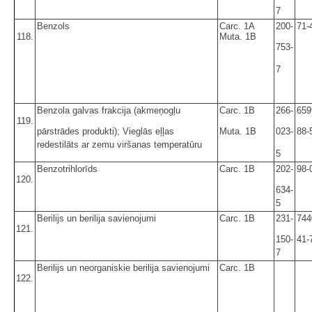
7
Benzols
Carc. 1A
200-
71-
118.
Muta. 1B
753-
7
Benzola galvas frakcija (akmeņogļu
Carc. 1B
266-
659
119.
pārstrādes produkti); Vieglās eļļas
Muta. 1B
023-
88-
redestilāts ar zemu viršanas temperatūru
5
Benzotrihlorīds
Carc. 1B
202-
98-
120.
634-
5
Berilijs un berilija savienojumi
Carc. 1B
231-
744
121.
150-
41-
7
Berilijs un neorganiskie berilija savienojumi
Carc. 1B
122.