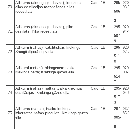
Atlikums (akmeņogļu darvas), kreozota
Carc. 1B
295-
920
70.
eļļas destilācijas mazgāšanas eļļas
93-
redestilāts
506-
3
Atlikums (akmeņogļu darvas), piķa
Carc. 1B
295-
920
71.
destilāts; Piķa redestilāts
94-
507-
9
Atlikumi (naftas), katalītiskais krekings;
Carc. 1B
295-
920
72.
Smagā šķidrā degviela
97-
511-
0
Atlikumi (naftas), hidrogenēta tvaika
Carc. 1B
295-
920
73.
krekinga nafta; Krekinga gāzes eļļa
00-
514-
7
Atlikumi (naftas), naftas tvaika krekinga
Carc. 1B
295-
920
74.
destilācijas; Krekinga gāzes eļļa
04-
517-
3
Atlikums (naftas), tvaika krekinga
Carc. 1B
297-
937
75.
izkarsētās naftas produkts; Krekinga gāzes
85-
eļļa
905-
8