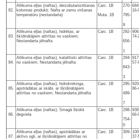
Atlikuma eļļas (naftas), deizobutanizēšanas
Carc. 1B
270-
684
82.
kolonnas produkti; Nafta ar zemu viršanas
16-
temperatūru (nestandarta)
Muta. 1B
795-
9
Atlikuma eļļas (naftas), hidrētas, ar
Carc. 1B
292-
906
83.
šķīdinātājiem attīrītas no vaskiem;
74-
Nestandarta jēlnafta
656-
1
Atlikuma eļļas (naftas), katalītiski attīrītas
Carc. 1B
294-
917
84.
no vaskiem; Nestandarta jēlnafta
57-
843-
3
Atlikuma eļļas (naftas), hidrokrekinga,
Carc. 1B
295-
920
85.
apstrādātas ar skābi, ar šķīdinātājiem
86-
attīrītas no vaskiem; Nestandarta jēlnafta
499-
7
Atlikuma eļļas (naftas); Smagā šķidrā
Carc. 1B
298-
938
86.
degviela
66-
754-
0
Atlikuma eļļas (naftas), apstrādātas ar
Carc. 1B
309-
100
87.
aktīvo ogli, ar šķīdinātājiem attīrītas no
37-