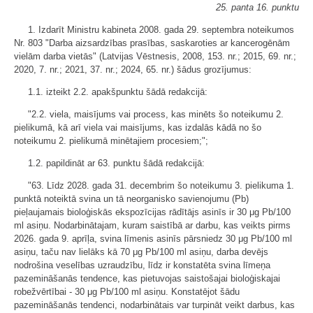
25. panta 16. punktu
1. Izdarīt Ministru kabineta 2008. gada 29. septembra noteikumos
Nr. 803 "Darba aizsardzības prasības, saskaroties ar kancerogēnām
vielām darba vietās" (Latvijas Vēstnesis, 2008, 153. nr.; 2015, 69. nr.;
2020, 7. nr.; 2021, 37. nr.; 2024, 65. nr.) šādus grozījumus:
1.1. izteikt 2.2. apakšpunktu šādā redakcijā:
"2.2. viela, maisījums vai process, kas minēts šo noteikumu 2.
pielikumā, kā arī viela vai maisījums, kas izdalās kādā no šo
noteikumu 2. pielikumā minētajiem procesiem;";
1.2. papildināt ar 63. punktu šādā redakcijā:
"63. Līdz 2028. gada 31. decembrim šo noteikumu 3. pielikuma 1.
punktā noteiktā svina un tā neorganisko savienojumu (Pb)
pieļaujamais bioloģiskās ekspozīcijas rādītājs asinīs ir 30 μg Pb/100
ml asiņu. Nodarbinātajam, kuram saistībā ar darbu, kas veikts pirms
2026. gada 9. aprīļa, svina līmenis asinīs pārsniedz 30 μg Pb/100 ml
asiņu, taču nav lielāks kā 70 μg Pb/100 ml asiņu, darba devējs
nodrošina veselības uzraudzību, līdz ir konstatēta svina līmeņa
pazemināšanās tendence, kas pietuvojas saistošajai bioloģiskajai
robežvērtībai - 30 μg Pb/100 ml asiņu. Konstatējot šādu
pazemināšanās tendenci, nodarbinātais var turpināt veikt darbus, kas