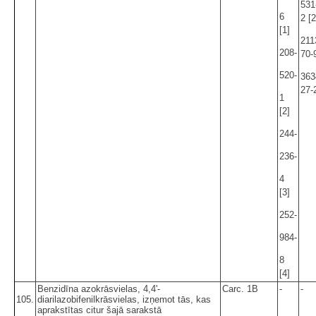
531
6
2 [2
[1]
211
208-
70-9
520-
363
27-2
1
[2]
244-
236-
4
[3]
252-
984-
8
[4]
Benzidīna azokrāsvielas, 4,4'-
Carc. 1B
-
-
105.
diarilazobifenilkrāsvielas, izņemot tās, kas
aprakstītas citur šajā sarakstā