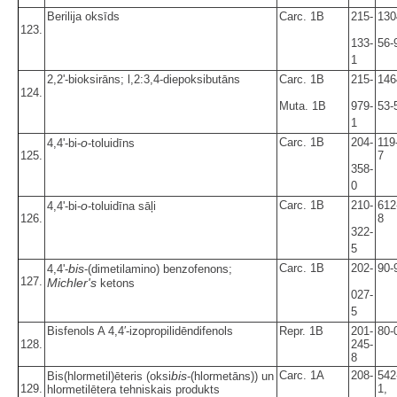
Berilija oksīds
Carc. 1B
215-
130
123.
133-
56-
1
2,2'-bioksirāns; l,2:3,4-diepoksibutāns
Carc. 1B
215-
146
124.
Muta. 1B
979-
53-
1
o
Carc. 1B
204-
119
4,4'-bi-
-toluidīns
125.
7
358-
0
o
Carc. 1B
210-
612
4,4'-bi-
-toluidīna sāļi
126.
8
322-
5
bis
Carc. 1B
202-
90-
4,4'-
-(dimetilamino) benzofenons;
127.
Michler's
ketons
027-
5
Bisfenols A 4,4′-izopropilidēndifenols
Repr. 1B
201-
80-
128.
245-
8
bis
Carc. 1A
208-
542
Bis(hlormetil)ēteris (oksi
-(hlormetāns)) un
129.
1,
hlormetilētera tehniskais produkts