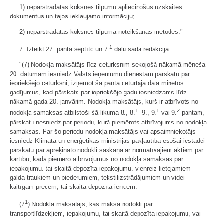
1) nepārstrādātas koksnes tilpumu apliecinošus uzskaites
dokumentus un tajos iekļaujamo informāciju;
2) nepārstrādātas koksnes tilpuma noteikšanas metodes."
1
7. Izteikt 27. panta septīto un 7.
daļu šādā redakcijā:
"(7) Nodokļa maksātājs līdz ceturksnim sekojošā nākamā mēneša
20. datumam iesniedz Valsts ieņēmumu dienestam pārskatu par
iepriekšējo ceturksni, izņemot šā panta ceturtajā daļā minētos
gadījumus, kad pārskats par iepriekšējo gadu iesniedzams līdz
nākamā gada 20. janvārim. Nodokļa maksātājs, kurš ir atbrīvots no
1
1
2
nodokļa samaksas atbilstoši šā likuma 8., 8.
, 9., 9.
vai 9.
pantam,
pārskatu nesniedz par periodu, kurā piemērots atbrīvojums no nodokļa
samaksas. Par šo periodu nodokļa maksātājs vai apsaimniekotājs
iesniedz Klimata un enerģētikas ministrijas pakļautībā esošai iestādei
pārskatu par aprēķināto nodokli saskaņā ar normatīvajiem aktiem par
kārtību, kādā piemēro atbrīvojumus no nodokļa samaksas par
iepakojumu, tai skaitā depozīta iepakojumu, vienreiz lietojamiem
galda traukiem un piederumiem, tekstilizstrādājumiem un videi
kaitīgām precēm, tai skaitā depozīta ierīcēm.
1
(7
) Nodokļa maksātājs, kas maksā nodokli par
transportlīdzekļiem, iepakojumu, tai skaitā depozīta iepakojumu, vai