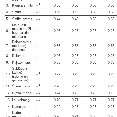
3
3.
Kvarca smilts
0,56
0,56
0,56
0,56
m
3
4.
Smilts
0,44
0,45
0,55
0,55
m
3
5.
Smilts-grants
0,44
0,45
0,55
0,55
m
Māls, citi
mālainie ieži
3
6.
0,26
0,26
0,26
0,26
m
būvmateriālu
ražošanai
Dekoratīvais
3
7.
(apdares)
0,56
0,56
0,56
0,56
m
dolomīts
3
8.
Dolomīts
0,26
0,26
0,26
0,26
m
3
9.
Kaļķakmens
0,35
0,35
0,35
0,35
m
Saldūdens
kaļķieži
3
10.
0,22
0,23
0,23
0,23
m
(irdenie un
gabalainie)
3
11.
Šūnakmens
2,20
2,23
2,23
2,23
m
3
12.
Ģipšakmens
0,74
0,75
0,75
0,75
m
3
13.
Laukakmeņi
0,70
0,71
0,71
0,71
m
3
14.
Krāsu zeme
0,22
0,23
0,23
0,23
m
Kūdra
15.
(mitrums -
tonna
0,70
0,71
3,50
3,50