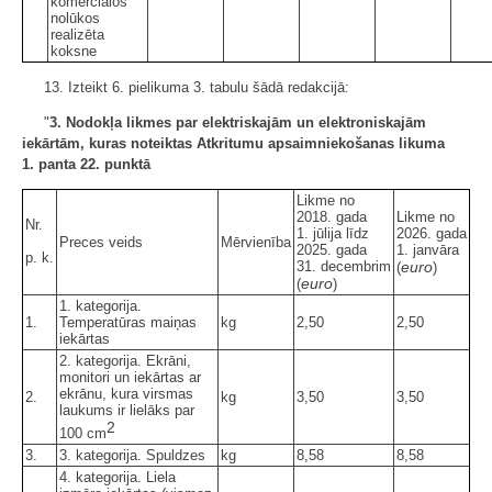
komerciālos
nolūkos
realizēta
koksne
13. Izteikt 6. pielikuma 3. tabulu šādā redakcijā:
"
3. Nodokļa likmes par elektriskajām un elektroniskajām
iekārtām, kuras noteiktas Atkritumu apsaimniekošanas likuma
1. panta 22. punktā
Likme no
2018. gada
Likme no
Nr.
1. jūlija līdz
2026. gada
Preces veids
Mērvienība
2025. gada
1. janvāra
p. k.
31. decembrim
euro
(
)
euro
(
)
1. kategorija.
1.
Temperatūras maiņas
kg
2,50
2,50
iekārtas
2. kategorija. Ekrāni,
monitori un iekārtas ar
ekrānu, kura virsmas
2.
kg
3,50
3,50
laukums ir lielāks par
2
100 cm
3.
3. kategorija. Spuldzes
kg
8,58
8,58
4. kategorija. Liela