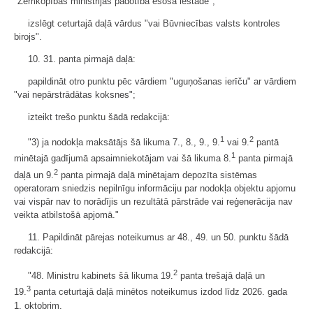
"Zemkopības ministrijas padotībā esoša iestāde";
izslēgt ceturtajā daļā vārdus "vai Būvniecības valsts kontroles
birojs".
10. 31. panta pirmajā daļā:
papildināt otro punktu pēc vārdiem "uguņošanas ierīču" ar vārdiem
"vai nepārstrādātas koksnes";
izteikt trešo punktu šādā redakcijā:
1
2
"3) ja nodokļa maksātājs šā likuma 7., 8., 9., 9.
vai 9.
pantā
1
minētajā gadījumā apsaimniekotājam vai šā likuma 8.
panta pirmajā
2
daļā un 9.
panta pirmajā daļā minētajam depozīta sistēmas
operatoram sniedzis nepilnīgu informāciju par nodokļa objektu apjomu
vai vispār nav to norādījis un rezultātā pārstrāde vai reģenerācija nav
veikta atbilstošā apjomā."
11. Papildināt pārejas noteikumus ar 48., 49. un 50. punktu šādā
redakcijā:
2
"48. Ministru kabinets šā likuma 19.
panta trešajā daļā un
3
19.
panta ceturtajā daļā minētos noteikumus izdod līdz 2026. gada
1. oktobrim.