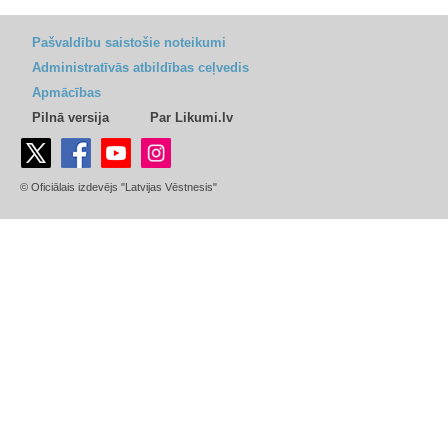
Pašvaldību saistošie noteikumi
Administratīvās atbildības ceļvedis
Apmācības
Pilnā versija
Par Likumi.lv
© Oficiālais izdevējs "Latvijas Vēstnesis"