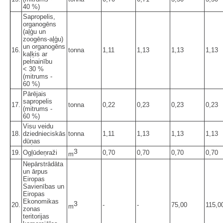
40 %)
Sapropelis,
organogēns
(aļģu un
zoogēns-aļģu)
un organogēns
16.
tonna
1,11
1,13
1,13
1,13
kaļķis ar
pelnainību
< 30 %
(mitrums -
60 %)
Pārējais
sapropelis
17.
tonna
0,22
0,23
0,23
0,23
(mitrums -
60 %)
Visu veidu
18.
dziednieciskās
tonna
1,11
1,13
1,13
1,13
dūņas
3
19.
Ogļūdeņraži
0,70
0,70
0,70
0,70
m
Nepārstrādāta
un ārpus
Eiropas
Savienības un
Eiropas
Ekonomikas
3
20.
-
-
75,00
115,0
m
zonas
teritorijas