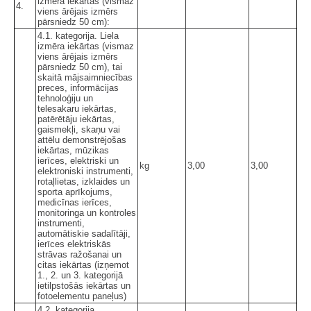
izmēra iekārtas (vismaz
4.
viens ārējais izmērs
pārsniedz 50 cm):
4.1. kategorija. Liela
izmēra iekārtas (vismaz
viens ārējais izmērs
pārsniedz 50 cm), tai
skaitā mājsaimniecības
preces, informācijas
tehnoloģiju un
telesakaru iekārtas,
patērētāju iekārtas,
gaismekļi, skaņu vai
attēlu demonstrējošas
iekārtas, mūzikas
ierīces, elektriski un
kg
3,00
3,00
elektroniski instrumenti,
rotaļlietas, izklaides un
sporta aprīkojums,
medicīnas ierīces,
monitoringa un kontroles
instrumenti,
automātiskie sadalītāji,
ierīces elektriskās
strāvas ražošanai un
citas iekārtas (izņemot
1., 2. un 3. kategorijā
ietilpstošās iekārtas un
fotoelementu paneļus)
4.2. kategorija.