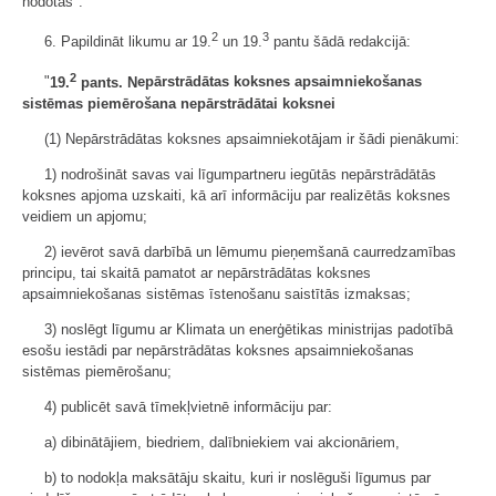
nodotās".
2
3
6. Papildināt likumu ar 19.
un 19.
pantu šādā redakcijā:
2
"
19.
pants. N
epārstrādātas koksnes apsaimniekošanas
sistēmas piemērošana nepārstrādātai koksnei
(1) Nepārstrādātas koksnes apsaimniekotājam ir šādi pienākumi:
1) nodrošināt savas vai līgumpartneru iegūtās nepārstrādātās
koksnes apjoma uzskaiti, kā arī informāciju par realizētās koksnes
veidiem un apjomu;
2) ievērot savā darbībā un lēmumu pieņemšanā caurredzamības
principu, tai skaitā pamatot ar nepārstrādātas koksnes
apsaimniekošanas sistēmas īstenošanu saistītās izmaksas;
3) noslēgt līgumu ar Klimata un enerģētikas ministrijas padotībā
esošu iestādi par nepārstrādātas koksnes apsaimniekošanas
sistēmas piemērošanu;
4) publicēt savā tīmekļvietnē informāciju par:
a) dibinātājiem, biedriem, dalībniekiem vai akcionāriem,
b) to nodokļa maksātāju skaitu, kuri ir noslēguši līgumus par