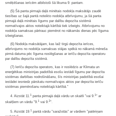
smēķēšanas ierīcēm atbilstoši šā likuma 9. pantam.
(5) Šā panta pirmajā daļā minētais nodokļa maksātājs zaudē
tiesības uz šajā pantā noteikto nodokļa atbrīvojumu, ja šā panta
pirmajā daļā minētais līgums par dalību depozīta sistēmā
normatīvajos aktos noteiktajā kārtībā tiek izbeigts. Atbrīvojumu no
nodokļa samaksas pārtrauc piemērot no nākamās dienas pēc līguma
izbeigšanas.
(6) Nodokļa maksātājam, kas laiž tirgū depozīta ierīces,
atbrīvojums no nodokļa samaksas stājas spēkā no nākamā mēneša
pirmā datuma pēc līguma noslēgšanas ar ierīču depozīta operatoru
par dalību depozīta sistēmā.
(7) Ierīču depozīta operators, kas ir noslēdzis ar Klimata un
enerģētikas ministrijas padotībā esošu iestādi līgumu par depozīta
sistēmas darbības nodrošināšanu, šīs ministrijas padotībā esošai
iestādei iesniedz pārskatu normatīvajos aktos par depozīta ierīču
sistēmas piemērošanu noteiktajā kārtībā."
1
1
4. Aizstāt 11.
panta pirmajā daļā vārdu un skaitli "vai 9.
" ar
1
2
skaitļiem un vārdu "9.
vai 9.
".
1
5. Aizstāt 19.
pantā vārdu "saražotās" ar vārdiem "patēriņam