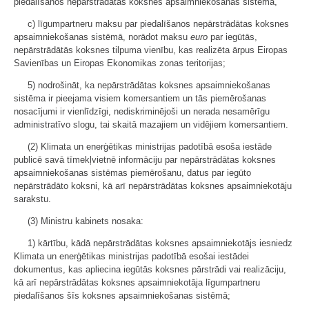
piedalīšanos nepārstrādātas koksnes apsaimniekošanas sistēmā,
c) līgumpartneru maksu par piedalīšanos nepārstrādātas koksnes
apsaimniekošanas sistēmā, norādot maksu
euro
par iegūtās,
nepārstrādātās koksnes tilpuma vienību, kas realizēta ārpus Eiropas
Savienības un Eiropas Ekonomikas zonas teritorijas;
5) nodrošināt, ka nepārstrādātas koksnes apsaimniekošanas
sistēma ir pieejama visiem komersantiem un tās piemērošanas
nosacījumi ir vienlīdzīgi, nediskriminējoši un nerada nesamērīgu
administratīvo slogu, tai skaitā mazajiem un vidējiem komersantiem.
(2) Klimata un enerģētikas ministrijas padotībā esoša iestāde
publicē savā tīmekļvietnē informāciju par nepārstrādātas koksnes
apsaimniekošanas sistēmas piemērošanu, datus par iegūto
nepārstrādāto koksni, kā arī nepārstrādātas koksnes apsaimniekotāju
sarakstu.
(3) Ministru kabinets nosaka:
1) kārtību, kādā nepārstrādātas koksnes apsaimniekotājs iesniedz
Klimata un enerģētikas ministrijas padotībā esošai iestādei
dokumentus, kas apliecina iegūtās koksnes pārstrādi vai realizāciju,
kā arī nepārstrādātas koksnes apsaimniekotāja līgumpartneru
piedalīšanos šīs koksnes apsaimniekošanas sistēmā;