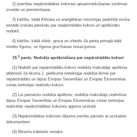
2) prasības nepārstrādātas koksnes apsaimniekošanas sistēmas
izveidei un piemērošanai;
3) kārtību, kādā Klimata un enerģētikas ministrijas padotībā esoša
iestāde izskata pārskatu par nepārstrādāto koksni un aprēķināto
nodokli;
4) kārtību, kādā slēdz, groza un izbeidz šā panta pirmajā daļā
minēto līgumu, un līguma grozīšanas nosacījumus.
3
19.
pants. Nodokļa aprēķināšana par nepārstrādātu koksni
(1) Nodokli par nepārstrādātu koksni nodokļa maksātājs aprēķina
atbilstoši šā likuma 1. pielikumā noteiktajai nodokļa likmei par
nepārstrādātu un ārpus Eiropas Savienības un Eiropas Ekonomikas
zonas teritorijas realizētu koksni.
(2) Lai pamatotu nodokļa aprēķinu, nodokļa maksātājs nodrošina
ārpus Eiropas Savienības un Eiropas Ekonomikas zonas teritorijas
realizētās nepārstrādātas koksnes apjoma uzskaiti.
(3) Nepārstrādātas koksnes tilpuma vienību pamato ar uzskaites
dokumentiem.
(4) Ministru kabinets nosaka: