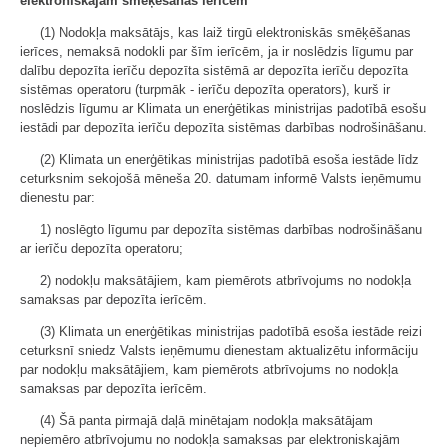
elektroniskajām smēķēšanas ierīcēm
(1) Nodokļa maksātājs, kas laiž tirgū elektroniskās smēķēšanas
ierīces, nemaksā nodokli par šīm ierīcēm, ja ir noslēdzis līgumu par
dalību depozīta ierīču depozīta sistēmā ar depozīta ierīču depozīta
sistēmas operatoru (turpmāk - ierīču depozīta operators), kurš ir
noslēdzis līgumu ar Klimata un enerģētikas ministrijas padotībā esošu
iestādi par depozīta ierīču depozīta sistēmas darbības nodrošināšanu.
(2) Klimata un enerģētikas ministrijas padotībā esoša iestāde līdz
ceturksnim sekojošā mēneša 20. datumam informē Valsts ieņēmumu
dienestu par:
1) noslēgto līgumu par depozīta sistēmas darbības nodrošināšanu
ar ierīču depozīta operatoru;
2) nodokļu maksātājiem, kam piemērots atbrīvojums no nodokļa
samaksas par depozīta ierīcēm.
(3) Klimata un enerģētikas ministrijas padotībā esoša iestāde reizi
ceturksnī sniedz Valsts ieņēmumu dienestam aktualizētu informāciju
par nodokļu maksātājiem, kam piemērots atbrīvojums no nodokļa
samaksas par depozīta ierīcēm.
(4) Šā panta pirmajā daļā minētajam nodokļa maksātājam
nepiemēro atbrīvojumu no nodokļa samaksas par elektroniskajām