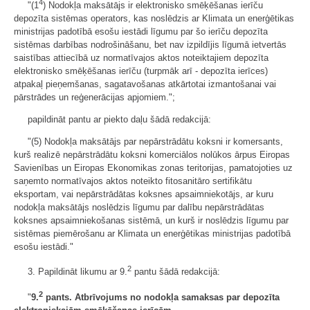
4
"(1
) Nodokļa maksātājs ir elektronisko smēķēšanas ierīču
depozīta sistēmas operators, kas noslēdzis ar Klimata un enerģētikas
ministrijas padotībā esošu iestādi līgumu par šo ierīču depozīta
sistēmas darbības nodrošināšanu, bet nav izpildījis līgumā ietvertās
saistības attiecībā uz normatīvajos aktos noteiktajiem depozīta
elektronisko smēķēšanas ierīču (turpmāk arī - depozīta ierīces)
atpakaļ pieņemšanas, sagatavošanas atkārtotai izmantošanai vai
pārstrādes un reģenerācijas apjomiem.";
papildināt pantu ar piekto daļu šādā redakcijā:
"(5) Nodokļa maksātājs par nepārstrādātu koksni ir komersants,
kurš realizē nepārstrādātu koksni komerciālos nolūkos ārpus Eiropas
Savienības un Eiropas Ekonomikas zonas teritorijas, pamatojoties uz
saņemto normatīvajos aktos noteikto fitosanitāro sertifikātu
eksportam, vai nepārstrādātas koksnes apsaimniekotājs, ar kuru
nodokļa maksātājs noslēdzis līgumu par dalību nepārstrādātas
koksnes apsaimniekošanas sistēmā, un kurš ir noslēdzis līgumu par
sistēmas piemērošanu ar Klimata un enerģētikas ministrijas padotībā
esošu iestādi."
2
3. Papildināt likumu ar 9.
pantu šādā redakcijā:
2
"
9.
pants. Atbrīvojums no nodokļa samaksas par depozīta