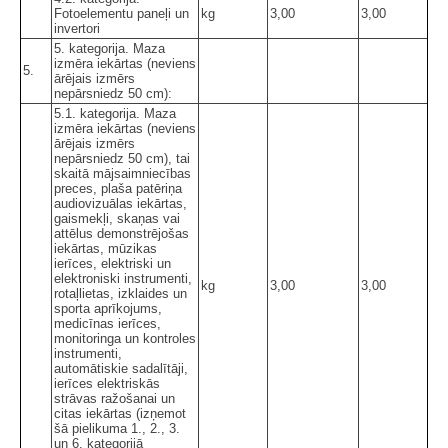
Fotoelementu paneļi un
kg
3,00
3,00
invertori
5. kategorija. Maza
izmēra iekārtas (neviens
5.
ārējais izmērs
nepārsniedz 50 cm):
5.1. kategorija. Maza
izmēra iekārtas (neviens
ārējais izmērs
nepārsniedz 50 cm), tai
skaitā mājsaimniecības
preces, plaša patēriņa
audiovizuālas iekārtas,
gaismekļi, skaņas vai
attēlus demonstrējošas
iekārtas, mūzikas
ierīces, elektriski un
elektroniski instrumenti,
kg
3,00
3,00
rotaļlietas, izklaides un
sporta aprīkojums,
medicīnas ierīces,
monitoringa un kontroles
instrumenti,
automātiskie sadalītāji,
ierīces elektriskās
strāvas ražošanai un
citas iekārtas (izņemot
šā pielikuma 1., 2., 3.
un 6. kategorijā