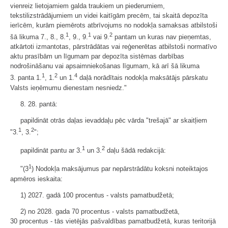
vienreiz lietojamiem galda traukiem un piederumiem,
tekstilizstrādājumiem un videi kaitīgām precēm, tai skaitā depozīta
ierīcēm, kurām piemērots atbrīvojums no nodokļa samaksas atbilstoši
1
1
2
šā likuma 7., 8., 8.
, 9., 9.
vai 9.
pantam un kuras nav pieņemtas,
atkārtoti izmantotas, pārstrādātas vai reģenerētas atbilstoši normatīvo
aktu prasībām un līgumam par depozīta sistēmas darbības
nodrošināšanu vai apsaimniekošanas līgumam, kā arī šā likuma
1
2
4
3. panta 1.
, 1.
un 1.
daļā norādītais nodokļa maksātājs pārskatu
Valsts ieņēmumu dienestam nesniedz."
8. 28. pantā:
papildināt otrās daļas ievaddaļu pēc vārda "trešajā" ar skaitļiem
1
2
"3.
, 3.
";
1
2
papildināt pantu ar 3.
un 3.
daļu šādā redakcijā:
1
"(3
) Nodokļa maksājumus par nepārstrādātu koksni noteiktajos
apmēros ieskaita:
1) 2027. gadā 100 procentus - valsts pamatbudžetā;
2) no 2028. gada 70 procentus - valsts pamatbudžetā,
30 procentus - tās vietējās pašvaldības pamatbudžetā, kuras teritorijā