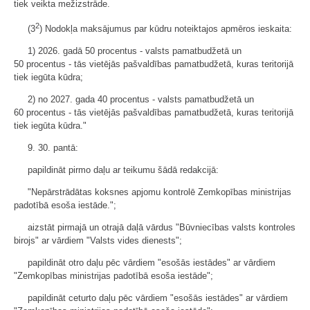
tiek veikta mežizstrāde.
2
(3
) Nodokļa maksājumus par kūdru noteiktajos apmēros ieskaita:
1) 2026. gadā 50 procentus - valsts pamatbudžetā un
50 procentus - tās vietējās pašvaldības pamatbudžetā, kuras teritorijā
tiek iegūta kūdra;
2) no 2027. gada 40 procentus - valsts pamatbudžetā un
60 procentus - tās vietējās pašvaldības pamatbudžetā, kuras teritorijā
tiek iegūta kūdra."
9. 30. pantā:
papildināt pirmo daļu ar teikumu šādā redakcijā:
"Nepārstrādātas koksnes apjomu kontrolē Zemkopības ministrijas
padotībā esoša iestāde.";
aizstāt pirmajā un otrajā daļā vārdus "Būvniecības valsts kontroles
birojs" ar vārdiem "Valsts vides dienests";
papildināt otro daļu pēc vārdiem "esošās iestādes" ar vārdiem
"Zemkopības ministrijas padotībā esoša iestāde";
papildināt ceturto daļu pēc vārdiem "esošās iestādes" ar vārdiem