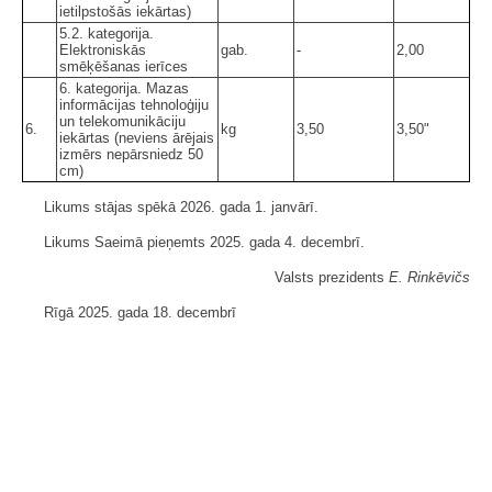
ietilpstošās iekārtas)
5.2. kategorija.
Elektroniskās
gab.
-
2,00
smēķēšanas ierīces
6. kategorija. Mazas
informācijas tehnoloģiju
un telekomunikāciju
6.
kg
3,50
3,50"
iekārtas (neviens ārējais
izmērs nepārsniedz 50
cm)
Likums stājas spēkā 2026. gada 1. janvārī.
Likums Saeimā pieņemts 2025. gada 4. decembrī.
Valsts prezidents
E. Rinkēvičs
Rīgā 2025. gada 18. decembrī