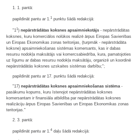
1. 1. pantā:
1
papildināt pantu ar 1.
punktu šādā redakcijā:
1
"1
)
nepārstrādātas koksnes apsaimniekotājs
- nepārstrādātas
koksnes, kuru komerciālos nolūkos realizē ārpus Eiropas Savienības
un Eiropas Ekonomikas zonas teritorijas, (turpmāk - nepārstrādāta
koksne) apsaimniekošanas sistēmas komersants, kas ir dabas
resursu nodokļa maksātājs vai komercsabiedrība, kura, pamatojoties
uz līgumu ar dabas resursu nodokļa maksātāju, organizē un koordinē
nepārstrādātās koksnes uzskaites sistēmas darbību;";
papildināt pantu ar 17. punktu šādā redakcijā:
"17)
nepārstrādātas koksnes apsaimniekošanas sistēma
-
pasākumu kopums, kuru īstenojot nepārstrādātas koksnes
komersantam ir finansiāla atbildība par nepārstrādātas koksnes
realizāciju ārpus Eiropas Savienības un Eiropas Ekonomikas zonas
teritorijas."
2. 3. pantā:
4
papildināt pantu ar 1.
daļu šādā redakcijā: