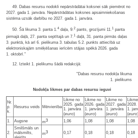
49. Dabas resursu nodokli nepārstrādātai koksnei sāk piemērot no
2027. gada 1. janvāra. Nepārstrādātas koksnes apsaimniekošanas
sistēma uzsāk darbību no 2027. gada 1. janvāra.
4
2
1
50. Šā likuma 3. panta 1.
daļa, 9.
pants, grozījumi 11.
panta
1
pirmajā daļā, 27. panta septītajā un 7.
daļā, 31. panta pirmās daļas
3. punktā, kā arī 6. pielikuma 3. tabulas 5.2. punkts attiecībā uz
elektroniskajām smēķēšanas ierīcēm stājas spēkā 2026. gada
1. oktobrī."
12. Izteikt 1. pielikumu šādā redakcijā:
"Dabas resursu nodokļa likuma
1. pielikums
Nodokļa likmes par dabas resursu ieguvi
Likme no
Likme no
Likme no
Likme
Nr.
2025. gada
2026. gada
2027. gada
2028.
p.
Resursu veids
Mērvienība
1. janvāra
1. janvāra
1. janvāra
1. jan
k.
euro
euro
euro
euro
(
)
(
)
(
)
(
3
1.
Augsne
1,06
1,08
1,08
1,08
m
Smilšmāls un
3
2.
mālsmilts,
0,17
0,18
0,18
0,18
m
aleirīts