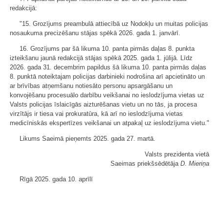
redakcijā:
"15. Grozījums preambulā attiecībā uz Nodokļu un muitas policijas
nosaukuma precizēšanu stājas spēkā 2026. gada 1. janvārī.
16. Grozījums par šā likuma 10. panta pirmās daļas 8. punkta
izteikšanu jaunā redakcijā stājas spēkā 2025. gada 1. jūlijā. Līdz
2026. gada 31. decembrim papildus šā likuma 10. panta pirmās daļas
8. punktā noteiktajam policijas darbinieki nodrošina arī apcietināto un
ar brīvības atņemšanu notiesāto personu apsargāšanu un
konvojēšanu procesuālo darbību veikšanai no ieslodzījuma vietas uz
Valsts policijas īslaicīgās aizturēšanas vietu un no tās, ja procesa
virzītājs ir tiesa vai prokuratūra, kā arī no ieslodzījuma vietas
medicīniskās ekspertīzes veikšanai un atpakaļ uz ieslodzījuma vietu."
Likums Saeimā pieņemts 2025. gada 27. martā.
Valsts prezidenta vietā
Saeimas priekšsēdētāja
D. Mieriņa
Rīgā 2025. gada 10. aprīlī