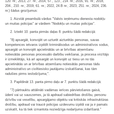
120. nr.; 2013, 27. nr.; 2014, 57., 123., 214. nr.; 2016, 91. nr.; 2018,
204., 210. nr.; 2019, 61. nr.; 2022, 24.B nr.; 2023, 251. nr.; 2024, 236.
nr.) šādus grozījumus:
1. Aizstāt preambulā vārdus "Valsts ieņēmumu dienesta nodokļu
un muitas policijas" ar vārdiem "Nodokļu un muitas policijas".
2. Izteikt 10. panta pirmās daļas 8. punktu šādā redakcijā:
"8) apsargāt, konvojēt un uzturēt aizturētās personas, savas
kompetences ietvaros izpildīt kriminālsodus un administratīvos sodus,
apsargāt un konvojēt apcietinātās un ar brīvības atņemšanu
notiesātās personas procesuālo darbību veikšanai, ja procesa virzītājs
ir izmeklētājs, kā arī apsargāt un konvojēt uz tiesu un no tās
apcietinātās un ar brīvības atņemšanu notiesātās personas tādu
administratīvo un civiltiesisko jautājumu izskatīšanai, kas tām
radušies pirms ieslodzījuma;".
3. Papildināt 13. panta pirmo daļu ar 7. punktu šādā redakcijā:
"7) pārtrauktu attālināti vadāmas ierīces pārvietošanos gaisā,
ūdenī vai uz sauszemes, ja tā apdraud sabiedrības drošību, personu
dzīvību vai veselību, apsargājamo objektu vai kritiskās infrastruktūras
drošību, apdraud vai traucē policijas uzdevumu izpildi vai ja ir pamats
uzskatīt, ka tā tiek izmantota noziedzīga nodarījuma izdarīšanā."