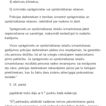
4) atbrīvotu ķīlniekus;
5) iznīcinātu sprāgstvielas vai spridzināšanas ietaises.
Policijas darbiniekam ir tiesības izmantot sprāgstvielas un
spridzināšanas ietaises, nebrīdinot par nodomu to darīt.
Sprāgstvielu un spridzināšanas ietaišu izmantošanai jābūt
nepieciešamai un samērīgai, maksimāli ierobežojot to nodarīto
kaitējumu.
Visos sprāgstvielu un spridzināšanas ietaišu izmantošanas
gadījumos policijas darbiniekam jādara viss iespējamais, lai garantētu
citu personu drošību, kā arī lai sniegtu cietušajiem nepieciešamo
pirmo palīdzību. Ja sprāgstvielu un spridzināšanas ietaišu
izmantošanas rezultātā personai radies ievainojums vai iestājusies
tās nāve, policijas darbiniekam nekavējoties jāziņo par to tiešajam
priekšniekam, kas šo faktu dara zināmu attiecīgajai prokuratūras
iestādei."
5. 14. pantā:
1
papildināt trešo daļu ar 6.
punktu šādā redakcijā:
1
"6
) pārtrauktu attālināti vadāmas ierīces pārvietošanos gaisā,