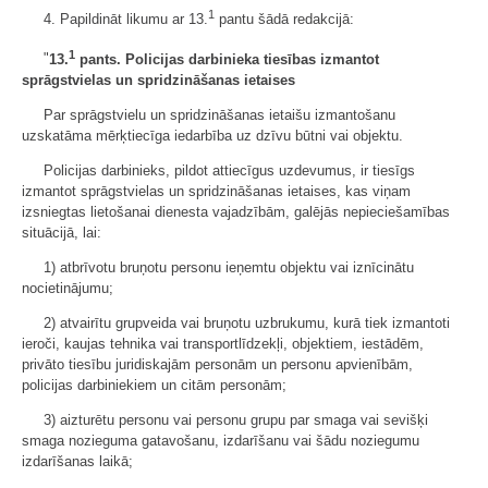
1
4. Papildināt likumu ar 13.
pantu šādā redakcijā:
1
"
13.
pants. Policijas darbinieka tiesības izmantot
sprāgstvielas un spridzināšanas ietaises
Par sprāgstvielu un spridzināšanas ietaišu izmantošanu
uzskatāma mērķtiecīga iedarbība uz dzīvu būtni vai objektu.
Policijas darbinieks, pildot attiecīgus uzdevumus, ir tiesīgs
izmantot sprāgstvielas un spridzināšanas ietaises, kas viņam
izsniegtas lietošanai dienesta vajadzībām, galējās nepieciešamības
situācijā, lai:
1) atbrīvotu bruņotu personu ieņemtu objektu vai iznīcinātu
nocietinājumu;
2) atvairītu grupveida vai bruņotu uzbrukumu, kurā tiek izmantoti
ieroči, kaujas tehnika vai transportlīdzekļi, objektiem, iestādēm,
privāto tiesību juridiskajām personām un personu apvienībām,
policijas darbiniekiem un citām personām;
3) aizturētu personu vai personu grupu par smaga vai sevišķi
smaga nozieguma gatavošanu, izdarīšanu vai šādu noziegumu
izdarīšanas laikā;