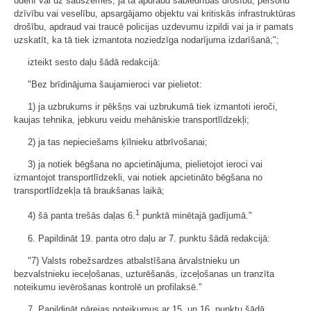
ūdenī vai uz sauszemes, ja tā apdraud sabiedrības drošību, personu
dzīvību vai veselību, apsargājamo objektu vai kritiskās infrastruktūras
drošību, apdraud vai traucē policijas uzdevumu izpildi vai ja ir pamats
uzskatīt, ka tā tiek izmantota noziedzīga nodarījuma izdarīšanā;";
izteikt sesto daļu šādā redakcijā:
"Bez brīdinājuma šaujamieroci var pielietot:
1) ja uzbrukums ir pēkšņs vai uzbrukumā tiek izmantoti ieroči,
kaujas tehnika, jebkuru veidu mehāniskie transportlīdzekļi;
2) ja tas nepieciešams ķīlnieku atbrīvošanai;
3) ja notiek bēgšana no apcietinājuma, pielietojot ieroci vai
izmantojot transportlīdzekli, vai notiek apcietināto bēgšana no
transportlīdzekļa tā braukšanas laikā;
1
4) šā panta trešās daļas 6.
punktā minētajā gadījumā."
6. Papildināt 19. panta otro daļu ar 7. punktu šādā redakcijā:
"7) Valsts robežsardzes atbalstīšana ārvalstnieku un
bezvalstnieku ieceļošanas, uzturēšanās, izceļošanas un tranzīta
noteikumu ievērošanas kontrolē un profilaksē."
7. Papildināt pārejas noteikumus ar 15. un 16. punktu šādā