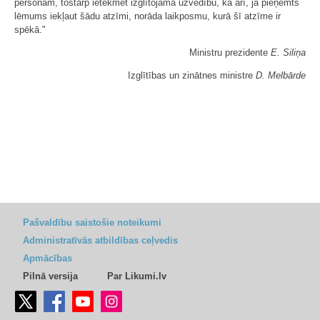
personām, tostarp ietekmēt izglītojamā uzvedību, kā arī, ja pieņemts
lēmums iekļaut šādu atzīmi, norāda laikposmu, kurā šī atzīme ir
spēkā."
Ministru prezidente
E. Siliņa
Izglītības un zinātnes ministre
D. Melbārde
Pašvaldību saistošie noteikumi
Administratīvās atbildības ceļvedis
Apmācības
Pilnā versija
Par Likumi.lv