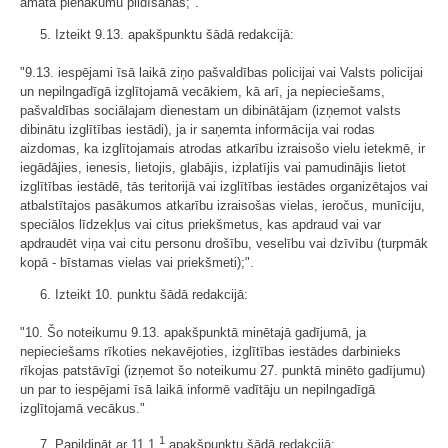
amata pienākumu pildīšanas;".
5. Izteikt 9.13. apakšpunktu šādā redakcijā:
"9.13. iespējami īsā laikā ziņo pašvaldības policijai vai Valsts policijai
un nepilngadīgā izglītojamā vecākiem, kā arī, ja nepieciešams,
pašvaldības sociālajam dienestam un dibinātājam (izņemot valsts
dibinātu izglītības iestādi), ja ir saņemta informācija vai rodas
aizdomas, ka izglītojamais atrodas atkarību izraisošo vielu ietekmē, ir
iegādājies, ienesis, lietojis, glabājis, izplatījis vai pamudinājis lietot
izglītības iestādē, tās teritorijā vai izglītības iestādes organizētajos vai
atbalstītajos pasākumos atkarību izraisošas vielas, ieročus, munīciju,
speciālos līdzekļus vai citus priekšmetus, kas apdraud vai var
apdraudēt viņa vai citu personu drošību, veselību vai dzīvību (turpmāk
kopā - bīstamas vielas vai priekšmeti);".
6. Izteikt 10. punktu šādā redakcijā:
"10. Šo noteikumu 9.13. apakšpunktā minētajā gadījumā, ja
nepieciešams rīkoties nekavējoties, izglītības iestādes darbinieks
rīkojas patstāvīgi (izņemot šo noteikumu 27. punktā minēto gadījumu)
un par to iespējami īsā laikā informē vadītāju un nepilngadīgā
izglītojamā vecākus."
1
7. Papildināt ar 11.1.
apakšpunktu šādā redakcijā: