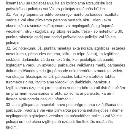
izņemšanu un uzglabāšanu, kā arī izglītojamā uzraudzību līdz
pašvaldības policijas vai Valsts policijas ierašanās brīdim.
31. Par izglītojamā uzrādīto personīgo mantu pārbaudes rezultātu
vadītājs vai viņa pilnvarota persona sastāda aktu. Vienu akta
eksemplāru izsniedz izglītojamam vai nepilngadīgā izglītojamā
vecākiem, otru - uzglabā izglītības iestādē, trešo - šo noteikumu 30.
punktā minētajā gadījumā nodod pašvaldības policijai vai Valsts
policijai.
32. Šo noteikumu 31. punktā minētajā aktā norāda izglītības iestādes
nosaukumu, pārbaudes datumu, laiku un telpu (vietu), to izglītības
iestādes darbinieku vārdu un uzvārdu, kuri piedalījās pārbaudē,
izglītojamā vārdu un uzvārdu, pārbaudes veikšanas mērķi, pārbaudes
dokumentēšanas veidu (ja pārbaude dokumentēta, izmantojot video
vai skaņas fiksācijas ierīci), pārbaudes laikā konstatētos faktus,
turpmāko rīcību, izglītojamā viedokli un darbinieku parakstus.
Izglītojamais (izņemot pirmsskolas vecuma bērnus) atbilstoši spējām
un prasmēm iepazīšanos ar aktu apliecina ar parakstu, kā arī ir
tiesīgs aktā norādīt papildu informāciju.
33. Ja izglītojamais nepiekrīt savu personīgo mantu uzrādīšanai un
pārbaudei, vadītājs vai viņa pilnvarota persona nekavējoties informē
nepilngadīgā izglītojamā vecākus un pašvaldības policiju vai Valsts
policiju un nodrošina izglītojamā uzraudzību līdz tās ierašanās
brīdim."