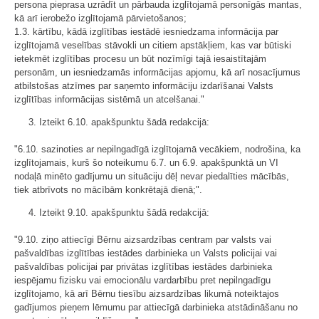
persona pieprasa uzrādīt un pārbauda izglītojamā personīgās mantas,
kā arī ierobežo izglītojamā pārvietošanos;
1.3. kārtību, kādā izglītības iestādē iesniedzama informācija par
izglītojamā veselības stāvokli un citiem apstākļiem, kas var būtiski
ietekmēt izglītības procesu un būt nozīmīgi tajā iesaistītajām
personām, un iesniedzamās informācijas apjomu, kā arī nosacījumus
atbilstošas atzīmes par saņemto informāciju izdarīšanai Valsts
izglītības informācijas sistēmā un atcelšanai."
3. Izteikt 6.10. apakšpunktu šādā redakcijā:
"6.10. sazinoties ar nepilngadīgā izglītojamā vecākiem, nodrošina, ka
izglītojamais, kurš šo noteikumu 6.7. un 6.9. apakšpunktā un VI
nodaļā minēto gadījumu un situāciju dēļ nevar piedalīties mācībās,
tiek atbrīvots no mācībām konkrētajā dienā;".
4. Izteikt 9.10. apakšpunktu šādā redakcijā:
"9.10. ziņo attiecīgi Bērnu aizsardzības centram par valsts vai
pašvaldības izglītības iestādes darbinieka un Valsts policijai vai
pašvaldības policijai par privātas izglītības iestādes darbinieka
iespējamu fizisku vai emocionālu vardarbību pret nepilngadīgu
izglītojamo, kā arī Bērnu tiesību aizsardzības likumā noteiktajos
gadījumos pieņem lēmumu par attiecīgā darbinieka atstādināšanu no