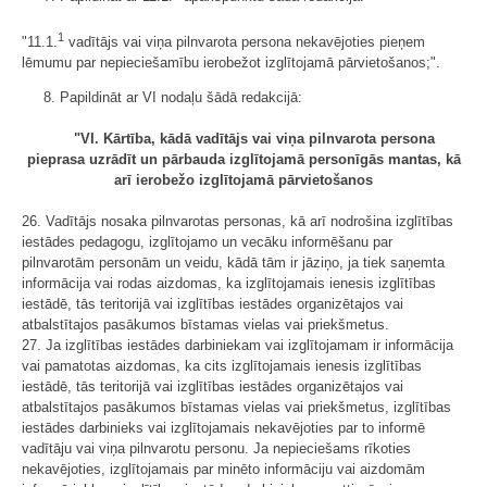
1
"11.1.
vadītājs vai viņa pilnvarota persona nekavējoties pieņem
lēmumu par nepieciešamību ierobežot izglītojamā pārvietošanos;".
8. Papildināt ar VI nodaļu šādā redakcijā:
"VI. Kārtība, kādā vadītājs vai viņa pilnvarota persona
pieprasa uzrādīt un pārbauda izglītojamā personīgās mantas, kā
arī ierobežo izglītojamā pārvietošanos
26. Vadītājs nosaka pilnvarotas personas, kā arī nodrošina izglītības
iestādes pedagogu, izglītojamo un vecāku informēšanu par
pilnvarotām personām un veidu, kādā tām ir jāziņo, ja tiek saņemta
informācija vai rodas aizdomas, ka izglītojamais ienesis izglītības
iestādē, tās teritorijā vai izglītības iestādes organizētajos vai
atbalstītajos pasākumos bīstamas vielas vai priekšmetus.
27. Ja izglītības iestādes darbiniekam vai izglītojamam ir informācija
vai pamatotas aizdomas, ka cits izglītojamais ienesis izglītības
iestādē, tās teritorijā vai izglītības iestādes organizētajos vai
atbalstītajos pasākumos bīstamas vielas vai priekšmetus, izglītības
iestādes darbinieks vai izglītojamais nekavējoties par to informē
vadītāju vai viņa pilnvarotu personu. Ja nepieciešams rīkoties
nekavējoties, izglītojamais par minēto informāciju vai aizdomām