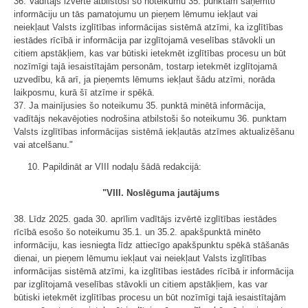
36. Vadītājs izvērtē atbilstoši šo noteikumu 35. punktam saņemto
informāciju un tās pamatojumu un pieņem lēmumu iekļaut vai
neiekļaut Valsts izglītības informācijas sistēmā atzīmi, ka izglītības
iestādes rīcībā ir informācija par izglītojamā veselības stāvokli un
citiem apstākļiem, kas var būtiski ietekmēt izglītības procesu un būt
nozīmīgi tajā iesaistītajām personām, tostarp ietekmēt izglītojamā
uzvedību, kā arī, ja pieņemts lēmums iekļaut šādu atzīmi, norāda
laikposmu, kurā šī atzīme ir spēkā.
37. Ja mainījusies šo noteikumu 35. punktā minētā informācija,
vadītājs nekavējoties nodrošina atbilstoši šo noteikumu 36. punktam ​​​​​​​
Valsts izglītības informācijas sistēmā iekļautās atzīmes aktualizēšanu
vai atcelšanu."
10. Papildināt ar VIII nodaļu šādā redakcijā:
"VIII. Noslēguma jautājums
38. Līdz 2025. gada 30. aprīlim vadītājs izvērtē izglītības iestādes
rīcībā esošo šo noteikumu 35.1. un 35.2. apakšpunktā minēto
informāciju, kas iesniegta līdz attiecīgo apakšpunktu spēkā stāšanās
dienai, un pieņem lēmumu iekļaut vai neiekļaut Valsts izglītības
informācijas sistēmā atzīmi, ka izglītības iestādes rīcībā ir informācija
par izglītojamā veselības stāvokli un citiem apstākļiem, kas var
būtiski ietekmēt izglītības procesu un būt nozīmīgi tajā iesaistītajām