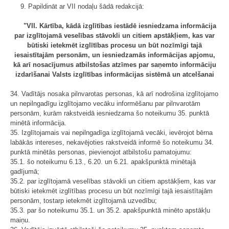
9. Papildināt ar VII nodaļu šādā redakcijā:
"VII. Kārtība, kādā izglītības iestādē iesniedzama informācija
par izglītojamā veselības stāvokli un citiem apstākļiem, kas var
būtiski ietekmēt izglītības procesu un būt nozīmīgi tajā
iesaistītajām personām, un iesniedzamās informācijas apjomu,
kā arī nosacījumus atbilstošas atzīmes par saņemto informāciju
izdarīšanai Valsts izglītības informācijas sistēmā un atcelšanai
34. Vadītājs nosaka pilnvarotas personas, kā arī nodrošina izglītojamo
un nepilngadīgu izglītojamo vecāku informēšanu par pilnvarotām
personām, kurām rakstveidā iesniedzama šo noteikumu 35. punktā
minētā informācija.
35. Izglītojamais vai nepilngadīga izglītojamā vecāki, ievērojot bērna
labākās intereses, nekavējoties rakstveidā informē šo noteikumu 34.
punktā minētās personas, pievienojot atbilstošu pamatojumu:
35.1. šo noteikumu 6.13., 6.20. un 6.21. apakšpunktā minētajā
gadījumā;
35.2. par izglītojamā veselības stāvokli un citiem apstākļiem, kas var
būtiski ietekmēt izglītības procesu un būt nozīmīgi tajā iesaistītajām
personām, tostarp ietekmēt izglītojamā uzvedību;
35.3. par šo noteikumu 35.1. un 35.2. apakšpunktā minēto apstākļu
maiņu.