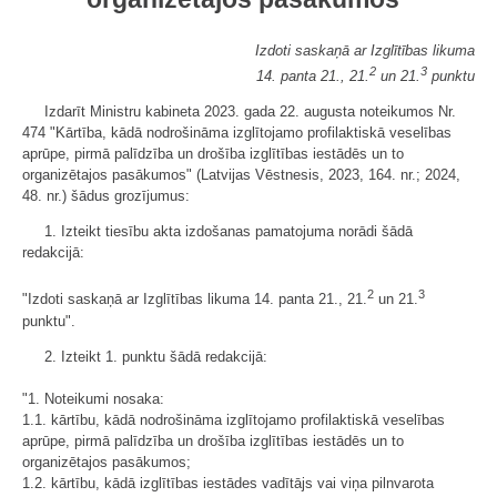
Izdoti saskaņā ar Izglītības likuma
2
3
14. panta 21., 21.
un 21.
punktu
Izdarīt Ministru kabineta 2023. gada 22. augusta noteikumos Nr.
474 "Kārtība, kādā nodrošināma izglītojamo profilaktiskā veselības
aprūpe, pirmā palīdzība un drošība izglītības iestādēs un to
organizētajos pasākumos" (Latvijas Vēstnesis, 2023, 164. nr.; 2024,
48. nr.) šādus grozījumus:
1. Izteikt tiesību akta izdošanas pamatojuma norādi šādā
redakcijā:
2
3
"Izdoti saskaņā ar Izglītības likuma 14. panta 21., 21.
un 21.
punktu".
2. Izteikt 1. punktu šādā redakcijā:
"1. Noteikumi nosaka:
1.1. kārtību, kādā nodrošināma izglītojamo profilaktiskā veselības
aprūpe, pirmā palīdzība un drošība izglītības iestādēs un to
organizētajos pasākumos;
1.2. kārtību, kādā izglītības iestādes vadītājs vai viņa pilnvarota