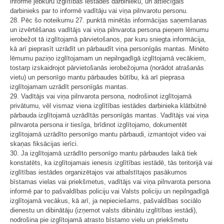
informē jebkuru izglītības iestādes darbinieku, un attiecīgais
darbinieks par to informē vadītāju vai viņa pilnvarotu personu.
28. Pēc šo noteikumu 27. punktā minētās informācijas saņemšanas
un izvērtēšanas vadītājs vai viņa pilnvarota persona pieņem lēmumu
ierobežot tā izglītojamā pārvietošanos, par kuru sniegta informācija,
kā arī pieprasīt uzrādīt un pārbaudīt viņa personīgās mantas. Minēto
lēmumu paziņo izglītojamam un nepilngadīgā izglītojamā vecākiem,
tostarp izskaidrojot pārvietošanās ierobežojuma (norādot atrašanās
vietu) un personīgo mantu pārbaudes būtību, kā arī pieprasa
izglītojamam uzrādīt personīgās mantas.
29. Vadītājs vai viņa pilnvarota persona, nodrošinot izglītojamā
privātumu, vēl vismaz viena izglītības iestādes darbinieka klātbūtnē
pārbauda izglītojamā uzrādītās personīgās mantas. Vadītājs vai viņa
pilnvarota persona ir tiesīga, brīdinot izglītojamo, dokumentēt
izglītojamā uzrādīto personīgo mantu pārbaudi, izmantojot video vai
skaņas fiksācijas ierīci.
30. Ja izglītojamā uzrādīto personīgo mantu pārbaudes laikā tiek
konstatēts, ka izglītojamais ienesis izglītības iestādē, tās teritorijā vai
izglītības iestādes organizētajos vai atbalstītajos pasākumos
bīstamas vielas vai priekšmetus, vadītājs vai viņa pilnvarota persona
informē par to pašvaldības policiju vai Valsts policiju un nepilngadīgā
izglītojamā vecākus, kā arī, ja nepieciešams, pašvaldības sociālo
dienestu un dibinātāju (izņemot valsts dibinātu izglītības iestādi),
nodrošina pie izglītojamā atrasto bīstamo vielu un priekšmetu