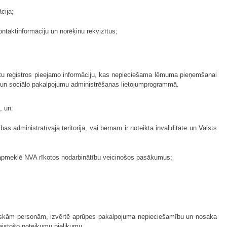
cija;
taktinformāciju un norēķinu rekvizītus;
atu reģistros pieejamo informāciju, kas nepieciešama lēmuma pieņemšanai
as un sociālo pakalpojumu administrēšanas lietojumprogrammā.
, un:
 administratīvajā teritorijā, vai bērnam ir noteikta invaliditāte un Valsts
as, apmeklē NVA rīkotos nodarbinātību veicinošos pasākumus;
iziskām personām, izvērtē aprūpes pakalpojuma nepieciešamību un nosaka
aistošo noteikumu pielikumu.