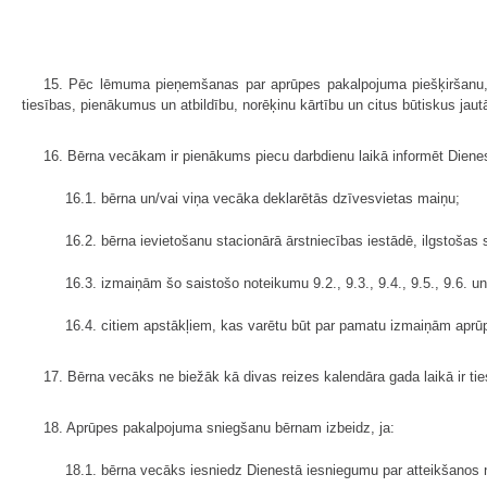
15. Pēc lēmuma pieņemšanas par aprūpes pakalpojuma piešķiršanu, 
tiesības, pienākumus un atbildību, norēķinu kārtību un citus būtiskus jau
16. Bērna vecākam ir pienākums piecu darbdienu laikā informēt Dienes
16.1. bērna un/vai viņa vecāka deklarētās dzīvesvietas maiņu;
16.2. bērna ievietošanu stacionārā ārstniecības iestādē, ilgstošas s
16.3. izmaiņām šo saistošo noteikumu 9.2., 9.3., 9.4., 9.5., 9.6. u
16.4. citiem apstākļiem, kas varētu būt par pamatu izmaiņām aprū
17. Bērna vecāks ne biežāk kā divas reizes kalendāra gada laikā ir ti
18. Aprūpes pakalpojuma sniegšanu bērnam izbeidz, ja:
18.1. bērna vecāks iesniedz Dienestā iesniegumu par atteikšanos 