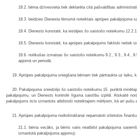
18.2. bērna dzīvesvieta tiek deklarēta citā pašvaldības administratīv
18.3. beidzies Dienesta lēmumā noteiktais aprūpes pakalpojuma 
18.4. Dienests konstatē, ka iestājies šo saistošo noteikumu 12.2
18.5. Dienests konstatē, ka aprūpes pakalpojums faktiski netiek 
18.6. notikušas izmaiņas šo saistošo noteikumu 9.2., 9.3., 9.4., 
apjomā un periodā.
19. Aprūpes pakalpojuma sniegšana bērnam tiek pārtraukta uz laiku, kam
20. Pakalpojuma sniedzējs šo saistošo noteikumu 15. punktā minētajā
pakalpojumu, un Dienests kontrolē līguma saistību izpildi. Atskaitē n
pakalpojums ticis izmantots atbilstoši noteiktajiem mērķiem, kā arī pušu
21. Aprūpes pakalpojuma nodrošināšanai nepamatoti izlietotos finanš
21.1. bērna vecāks, ja bērns vairs neatbilst pakalpojuma saņem
izmantotā pakalpojuma apjomu);