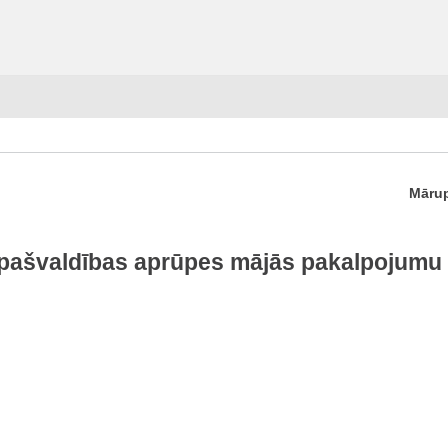
Mārup
ašvaldības aprūpes mājās pakalpojumu bē