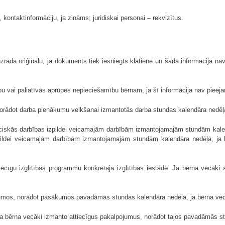
ontaktinformāciju, ja zināms; juridiskai personai – rekvizītus.
zrāda oriģinālu, ja dokuments tiek iesniegts klātienē un šāda informācija na
 vai paliatīvās aprūpes nepieciešamību bērnam, ja šī informācija nav pieeja
 norādot darba pienākumu veikšanai izmantotās darba stundas kalendāra nedēļ
ciskās darbības izpildei veicamajām darbībām izmantojamajām stundām kalend
pildei veicamajām darbībām izmantojamajām stundām kalendāra nedēļā, ja b
tiecīgu izglītības programmu konkrētajā izglītības iestādē. Ja bērna vecāki 
mos, norādot pasākumos pavadāmās stundas kalendāra nedēļā, ja bērna vecāki
, ja bērna vecāki izmanto attiecīgus pakalpojumus, norādot tajos pavadāmās s