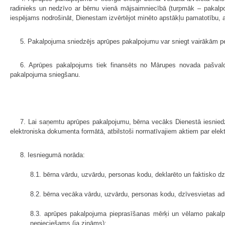
radinieks un nedzīvo ar bērnu vienā mājsaimniecībā (turpmāk – pakalp
iespējams nodrošināt, Dienestam izvērtējot minēto apstākļu pamatotību, a
5. Pakalpojuma sniedzējs aprūpes pakalpojumu var sniegt vairākām per
6. Aprūpes pakalpojums tiek finansēts no Mārupes novada pašva
pakalpojuma sniegšanu.
7. Lai saņemtu aprūpes pakalpojumu, bērna vecāks Dienestā iesniedz
elektroniska dokumenta formātā, atbilstoši normatīvajiem aktiem par ele
8. Iesniegumā norāda:
8.1. bērna vārdu, uzvārdu, personas kodu, deklarēto un faktisko d
8.2. bērna vecāka vārdu, uzvārdu, personas kodu, dzīvesvietas adr
8.3. aprūpes pakalpojuma pieprasīšanas mērķi un vēlamo pakalp
nepieciešams (ja zināms);