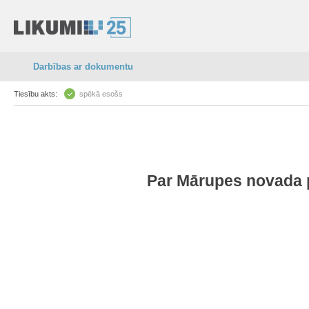
Darbības ar dokumentu
Tiesību akts:
spēkā esošs
Par Mārupes novada p