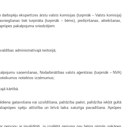
 darbspēju ekspertīzes ārstu valsts komisijas (turpmāk – Valsts komisija)
egšanas tiek turpināta (turpmāk – bērns), piešķiršanas, atteikšanas,
 aprūpes pakalpojuma sniedzējiem.
ldības administratīvajā teritorijā;
 pakalpojumu saņemšanas, Nodarbinātības valsts aģentūras (turpmāk – NVA)
 noteikumos noteiktos izņēmumus;
ajā kārtībā.
diena gatavošana vai uzsildīšana, palīdzība paēst, palīdzība iekļūt gultā
šaprūpes spēju attīstība un brīvā laika saturīga pavadīšana. Aprūpes
ar personu ar invaliditāti, ja izvēlētā persona nav bērna pirmās pakāpes