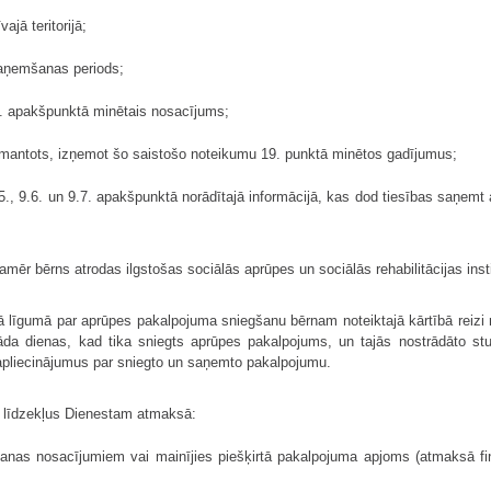
ajā teritorijā;
saņemšanas periods;
.1. apakšpunktā minētais nosacījums;
izmantots, izņemot šo saistošo noteikumu 19. punktā minētos gadījumus;
9.5., 9.6. un 9.7. apakšpunktā norādītajā informācijā, kas dod tiesības saņe
ēr bērns atrodas ilgstošas sociālās aprūpes un sociālās rehabilitācijas instit
 līgumā par aprūpes pakalpojuma sniegšanu bērnam noteiktajā kārtībā reizi m
orāda dienas, kad tika sniegts aprūpes pakalpojums, un tajās nostrādāto s
 apliecinājumus par sniegto un saņemto pakalpojumu.
u līdzekļus Dienestam atmaksā:
šanas nosacījumiem vai mainījies piešķirtā pakalpojuma apjoms (atmaksā f