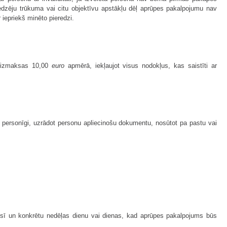
dzēju trūkuma vai citu objektīvu apstākļu dēļ aprūpes pakalpojumu nav
iepriekš minēto pieredzi.
s izmaksas 10,00
euro
apmērā, iekļaujot visus nodokļus, kas saistīti ar
personīgi, uzrādot personu apliecinošu dokumentu, nosūtot pa pastu vai
sī un konkrētu nedēļas dienu vai dienas, kad aprūpes pakalpojums būs