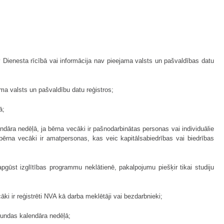
v Dienesta rīcībā vai informācija nav pieejama valsts un pašvaldības datu
ma valsts un pašvaldību datu reģistros;
ā;
āra nedēļā, ja bērna vecāki ir pašnodarbinātas personas vai individuālie
ērna vecāki ir amatpersonas, kas veic kapitālsabiedrības vai biedrības
apgūst izglītības programmu neklātienē, pakalpojumu piešķir tikai studiju
 ir reģistrēti NVA kā darba meklētāji vai bezdarbnieki;
tundas kalendāra nedēļā;