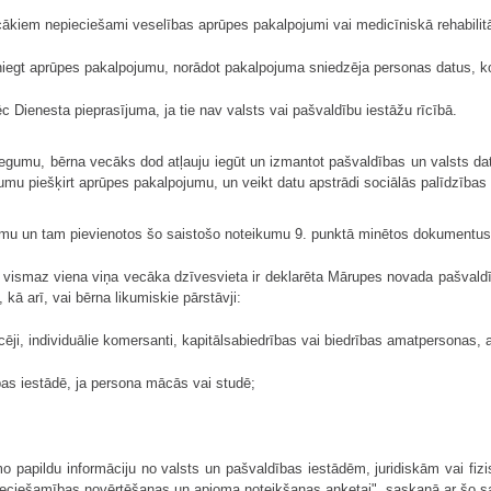
ecākiem nepieciešami veselības aprūpes pakalpojumi vai medicīniskā rehabilitā
iegt aprūpes pakalpojumu, norādot pakalpojuma sniedzēja personas datus, kon
ienesta pieprasījuma, ja tie nav valsts vai pašvaldību iestāžu rīcībā.
iegumu, bērna vecāks dod atļauju iegūt un izmantot pašvaldības un valsts d
kumu piešķirt aprūpes pakalpojumu, un veikt datu apstrādi sociālās palīdzīb
umu un tam pievienotos šo saistošo noteikumu 9. punktā minētos dokumentus
 vismaz viena viņa vecāka dzīvesvieta ir deklarēta Mārupes novada pašvaldības
ā arī, vai bērna likumiskie pārstāvji:
eicēji, individuālie komersanti, kapitālsabiedrības vai biedrības amatperson
ības iestādē, ja persona mācās vai studē;
o papildu informāciju no valsts un pašvaldības iestādēm, juridiskām vai f
eciešamības novērtēšanas un apjoma noteikšanas anketai", saskaņā ar šo s