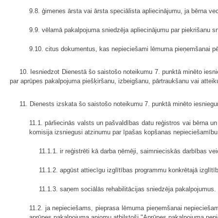
9.8. ģimenes ārsta vai ārsta speciālista apliecinājumu, ja bērna v
9.9. vēlamā pakalpojuma sniedzēja apliecinājumu par piekrišanu sn
9.10. citus dokumentus, kas nepieciešami lēmuma pieņemšanai pēc D
10. Iesniedzot Dienestā šo saistošo noteikumu 7. punktā minēto iesn
par aprūpes pakalpojuma piešķiršanu, izbeigšanu, pārtraukšanu vai attei
11. Dienests izskata šo saistošo noteikumu 7. punktā minēto iesnieg
11.1. pārliecinās valsts un pašvaldības datu reģistros vai bērna un
komisija izsniegusi atzinumu par īpašas kopšanas nepieciešamību, k
11.1.1. ir reģistrēti kā darba ņēmēji, saimnieciskās darbības v
11.1.2. apgūst attiecīgu izglītības programmu konkrētajā izglīt
11.1.3. saņem sociālās rehabilitācijas sniedzēja pakalpojumus.
11.2. ja nepieciešams, pieprasa lēmuma pieņemšanai nepieciešam
aprūpes pakalpojuma apjomu atbilstoši "Aprūpes pakalpojuma nepi