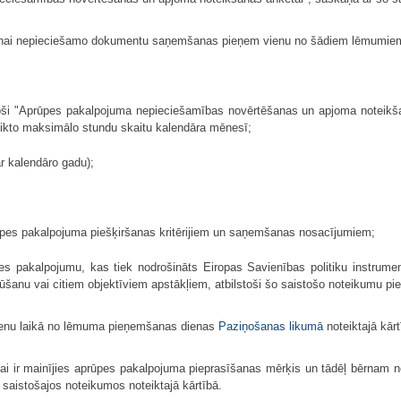
anai nepieciešamo dokumentu saņemšanas pieņem vienu no šādiem lēmumie
oši "Aprūpes pakalpojuma nepieciešamības novērtēšanas un apjoma noteikšan
eikto maksimālo stundu skaitu kalendāra mēnesī;
r kalendāro gadu);
rūpes pakalpojuma piešķiršanas kritērijiem un saņemšanas nosacījumiem;
s pakalpojumu, kas tiek nodrošināts Eiropas Savienības politiku instrume
ūšanu vai citiem objektīviem apstākļiem, atbilstoši šo saistošo noteikumu piel
ienu laikā no lēmuma pieņemšanas dienas
Paziņošanas likumā
noteiktajā kārt
i ir mainījies aprūpes pakalpojuma pieprasīšanas mērķis un tādēļ bērnam 
saistošajos noteikumos noteiktajā kārtībā.