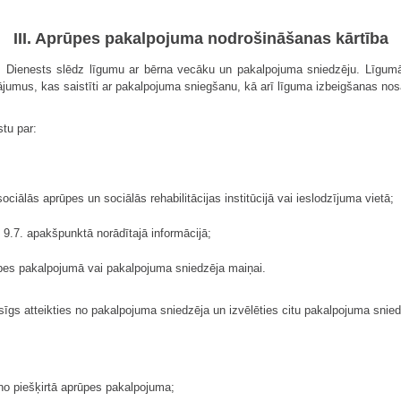
III. Aprūpes pakalpojuma nodrošināšanas kārtība
Dienests slēdz līgumu ar bērna vecāku un pakalpojuma sniedzēju. Līgumā 
tājumus, kas saistīti ar pakalpojuma sniegšanu, kā arī līguma izbeigšanas no
tu par:
ociālās aprūpes un sociālās rehabilitācijas institūcijā vai ieslodzījuma vietā;
n 9.7. apakšpunktā norādītajā informācijā;
pes pakalpojumā vai pakalpojuma sniedzēja maiņai.
esīgs atteikties no pakalpojuma sniedzēja un izvēlēties citu pakalpojuma sni
no piešķirtā aprūpes pakalpojuma;