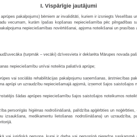
I. Vispārīgie jautājumi
rūpes pakalpojums) bērniem ar invaliditāti, kuriem ir izsniegts Veselības un
du vecumam, kurām īpašas kopšanas nepieciešamība pēc pilngadības sasni
s pakalpojuma nepieciešamības novērtēšanai, apjoma noteikšanai un prasības
audžuvecāka (turpmāk – vecāki) dzīvesvieta ir deklarēta Mārupes novada pašva
šanas nepieciešamību un/vai noteikta paliatīvā aprūpe;
 aprūpes vai sociālās rehabilitācijas pakalpojumu saņemšanas, ārstniecības
rna aprūpi un uzraudzību nepieciešamajā apjomā, izņemot šajos saistošajos
nstatējis šādas aprūpes nepieciešamību šajos saistošajos noteikumos noteikt
ība personīgās higiēnas nodrošināšanā, palīdzība apģērbties un noģērbties, ē
onu izsaukšana, medikamentu lietošanas nodrošināšana) un uzraudzība, pa
torijā.
kā vai juridiskā persona, kurai ir darba vai personīgā pieredze saskarsmē 