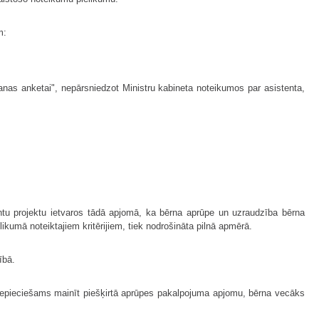
m:
as anketai", nepārsniedzot Ministru kabineta noteikumos par asistenta,
ntu projektu ietvaros tādā apjomā, ka bērna aprūpe un uzraudzība bērna
ikumā noteiktajiem kritērijiem, tiek nodrošināta pilnā apmērā.
ībā.
nepieciešams mainīt piešķirtā aprūpes pakalpojuma apjomu, bērna vecāks