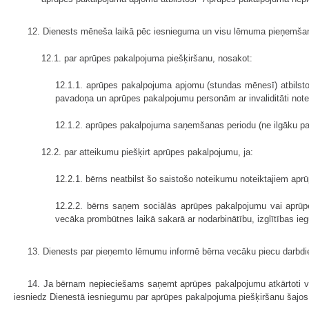
12. Dienests mēneša laikā pēc iesnieguma un visu lēmuma pieņemš
12.1. par aprūpes pakalpojuma piešķiršanu, nosakot:
12.1.1. aprūpes pakalpojuma apjomu (stundas mēnesī) atbilst
pavadoņa un aprūpes pakalpojumu personām ar invaliditāti not
12.1.2. aprūpes pakalpojuma saņemšanas periodu (ne ilgāku pa
12.2. par atteikumu piešķirt aprūpes pakalpojumu, ja:
12.2.1. bērns neatbilst šo saistošo noteikumu noteiktajiem ap
12.2.2. bērns saņem sociālās aprūpes pakalpojumu vai aprūpe
vecāka prombūtnes laikā sakarā ar nodarbinātību, izglītības ieg
13. Dienests par pieņemto lēmumu informē bērna vecāku piecu darbd
14. Ja bērnam nepieciešams saņemt aprūpes pakalpojumu atkārtoti va
iesniedz Dienestā iesniegumu par aprūpes pakalpojuma piešķiršanu šajos 