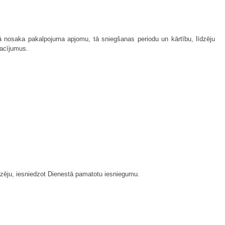
nosaka pakalpojuma apjomu, tā sniegšanas periodu un kārtību, līdzēju
sacījumus.
edzēju, iesniedzot Dienestā pamatotu iesniegumu.