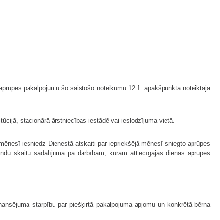
mt aprūpes pakalpojumu šo saistošo noteikumu 12.1. apakšpunktā noteiktajā
ūcijā, stacionārā ārstniecības iestādē vai ieslodzījuma vietā.
ēnesī iesniedz Dienestā atskaiti par iepriekšējā mēnesī sniegto aprūpes
tundu skaitu sadalījumā pa darbībām, kurām attiecīgajās dienās aprūpes
inansējuma starpību par piešķirtā pakalpojuma apjomu un konkrētā bērna