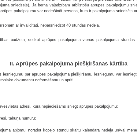
ojuma sniedzējs). Ja bērna vajadzībām atbilstošu aprūpes pakalpojumu snie
prūpes pakalpojumu var nodrošināt persona, kura ir pakalpojuma sniedzējs ar 
sonām ar invaliditāti, nepārsniedzot 40 stundas nedēļā.
ldības budžeta, sedzot aprūpes pakalpojuma vienas pakalpojuma stunda
II. Aprūpes pakalpojuma piešķiršanas kārtība
 iesniegumu par aprūpes pakalpojuma piešķiršanu. Iesniegumu var iesniegt 
ktronisko dokumentu noformēšanu un apriti.
zīvesvietas adresi, kurā nepieciešams sniegt aprūpes pakalpojumu;
esi, tālruņa numuru;
ojuma apjomu, norādot kopējo stundu skaitu kalendāra nedēļā un/vai mēne