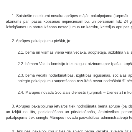
1. Saistošie noteikumi nosaka aprūpes mājās pakalpojuma (turpmāk – ap
atzinums par īpašas kopšanas nepieciešamību, un personām līdz 24 ga
izbeigšanas un pārtraukšanas nosacījumus un kārtību, kritērijus aprūpe
2. Aprūpes pakalpojumu piešķir, ja:
2.1. bērna un vismaz viena viņa vecāka, adoptētāja, aizbildņa vai 
2.2. bērnam Valsts komisija ir izsniegusi atzinumu par īpašas kop
2.3. bērna vecāki nodarbinātības, izglītības iegūšanas, sociālās
sniegto pakalpojumu saņemšanas rezultātā nevar nodrošināt šī bē
2.4. Mārupes novada Sociālais dienests (turpmāk – Dienests) ir ko
3. Aprūpes pakalpojuma ietvaros tiek nodrošināta bērna aprūpe (palīdz
un izkļūt no tās, pozicionēšana un pārvietošanās, ārstniecības pers
pakalpojums tiek sniegts Mārupes novada pašvaldības administratīvajā teri
4. Aprūpes pakalpojumu ir tiesīga sniegt bērna vecāka izvēlēta fizis