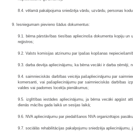
8.4. vēlamā pakalpojuma sniedzēja vārdu, uzvārdu, personas kodu, k
9. Iesniegumam pievieno šādus dokumentus:
9.1. bērna pārstāvības tiesības apliecinoša dokumenta kopiju un u
reģistros;
9.2. Valsts komisijas atzinumu par īpašas kopšanas nepieciešamību
9.3. darba devēja apliecinājumu, ka bērna vecāki ir darba ņēmēji,
9.4. saimnieciskās darbības veicēja pašapliecinājumu par saimnie
komersanti, vai pašapliecinājumu par saimnieciskās darbības iz
valdes vai padomes locekļa pienākumus;
9.5. izglītības iestādes apliecinājumu, ja bērna vecāki apgūst at
dienās mācību gada laikā un sesijas laikā;
9.6. NVA apliecinājumu par piedalīšanos NVA organizētajos pasāku
9.7. sociālās rehabilitācijas pakalpojumu sniedzēja apliecinājumu