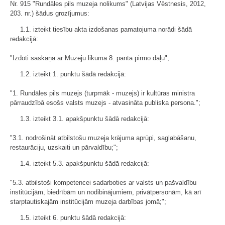
Nr. 915 "Rundāles pils muzeja nolikums" (Latvijas Vēstnesis, 2012,
203. nr.) šādus grozījumus:
1.1. izteikt tiesību akta izdošanas pamatojuma norādi šādā
redakcijā:
"Izdoti saskaņā ar Muzeju likuma 8. panta pirmo daļu";
1.2. izteikt 1. punktu šādā redakcijā:
"1. Rundāles pils muzejs (turpmāk - muzejs) ir kultūras ministra
pārraudzībā esošs valsts muzejs - atvasināta publiska persona.";
1.3. izteikt 3.1. apakšpunktu šādā redakcijā:
"3.1. nodrošināt atbilstošu muzeja krājuma aprūpi, saglabāšanu,
restaurāciju, uzskaiti un pārvaldību;";
1.4. izteikt 5.3. apakšpunktu šādā redakcijā:
"5.3. atbilstoši kompetencei sadarboties ar valsts un pašvaldību
institūcijām, biedrībām un nodibinājumiem, privātpersonām, kā arī
starptautiskajām institūcijām muzeja darbības jomā;";
1.5. izteikt 6. punktu šādā redakcijā: