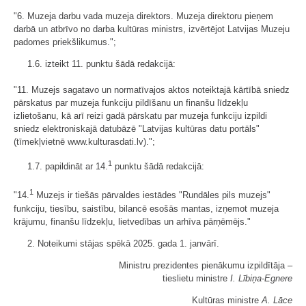
"6. Muzeja darbu vada muzeja direktors. Muzeja direktoru pieņem
darbā un atbrīvo no darba kultūras ministrs, izvērtējot Latvijas Muzeju
padomes priekšlikumus.";
1.6. izteikt 11. punktu šādā redakcijā:
"11. Muzejs sagatavo un normatīvajos aktos noteiktajā kārtībā sniedz
pārskatus par muzeja funkciju pildīšanu un finanšu līdzekļu
izlietošanu, kā arī reizi gadā pārskatu par muzeja funkciju izpildi
sniedz elektroniskajā datubāzē "Latvijas kultūras datu portāls"
(tīmekļvietnē www.kulturasdati.lv).";
1
1.7. papildināt ar 14.
punktu šādā redakcijā:
1
"14.
Muzejs ir tiešās pārvaldes iestādes "Rundāles pils muzejs"
funkciju, tiesību, saistību, bilancē esošās mantas, izņemot muzeja
krājumu, finanšu līdzekļu, lietvedības un arhīva pārņēmējs."
2. Noteikumi stājas spēkā 2025. gada 1. janvārī.
Ministru prezidentes pienākumu izpildītāja ‒
tieslietu ministre
I. Lībiņa-Egnere
Kultūras ministre
A. Lāce