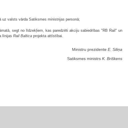
uz valsts vārda Satiksmes ministrijas personā;
tā, segt no līdzekļiem, kas paredzēti akciju sabiedrības "RB Rail" un
a līnijas
Rail Baltica
projekta attīstībai.
Ministru prezidente
E. Siliņa
Satiksmes ministrs
K. Briškens