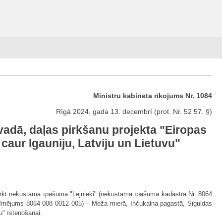
Ministru kabineta rīkojums Nr. 1084
Rīgā 2024. gada 13. decembrī (prot. Nr. 52 57. §)
adā, daļas pirkšanu projekta "Eiropas
caur Igauniju, Latviju un Lietuvu"
pirkt nekustamā īpašuma "Lejnieki" (nekustamā īpašuma kadastra Nr. 8064
zīmējums 8064 008 0012 005) – Meža mierā, Inčukalna pagastā, Siguldas
u" īstenošanai.