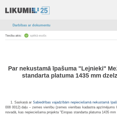
Darbības ar dokumentu
Tiesību akts:
spēkā esošs
Par nekustamā īpašuma "Lejnieki" Mež
standarta platuma 1435 mm dzelzce
1. Saskaņā ar
Sabiedrības vajadzībām nepieciešamā nekustamā īpašu
008 0012) daļu – zemes vienību (zemes vienības kadastra apzīmējums 8
novadā, kas nepieciešama projekta "Eiropas standarta platuma 1435 mm dzel