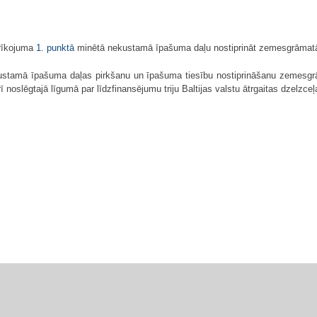
 rīkojuma
1. punktā
minētā nekustamā īpašuma daļu nostiprināt zemesgrāmatā 
stamā īpašuma daļas pirkšanu un īpašuma tiesību nostiprināšanu zemesgrāma
noslēgtajā līgumā par līdzfinansējumu triju Baltijas valstu ātrgaitas dzelzceļ