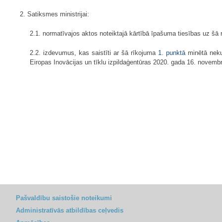
2. Satiksmes ministrijai:
2.1. normatīvajos aktos noteiktajā kārtībā īpašuma tiesības uz šā
2.2. izdevumus, kas saistīti ar šā rīkojuma
1. punktā
minētā neku
Eiropas Inovācijas un tīklu izpildaģentūras 2020. gada 16. novembrī 
Pašvaldību saistošie noteikumi
Administratīvās atbildības ceļvedis