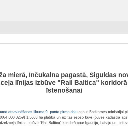
a mierā, Inčukalna pagastā, Siguldas nov
ļa līnijas izbūve "Rail Baltica" koridorā 
īstenošanai
ma atsavināšanas likuma 9. panta pirmo daļu
atļaut Satiksmes ministrijai 
064 008 0269) 1,5663 ha platībā un uz tās esošo būvi (būves kadastra ap
zceļa līnijas izbūve "Rail Baltica" koridorā caur Igauniju, Latviju un Lietuv