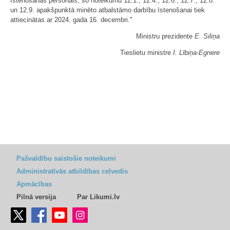
īstenošanas personāls, šo noteikumu 12.1., 12.4., 12.6., 12.7., 12.8.
un 12.9. apakšpunktā minēto atbalstāmo darbību īstenošanai tiek
attiecinātas ar 2024. gada 16. decembri."
Ministru prezidente
E. Siliņa
Tieslietu ministre
I. Lībiņa-Egnere
Pašvaldību saistošie noteikumi
Administratīvās atbildības ceļvedis
Apmācības
Pilnā versija
Par Likumi.lv