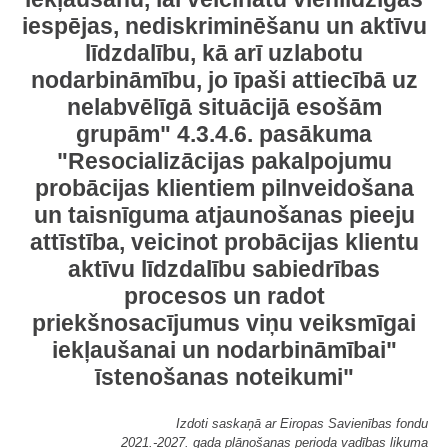
iespējas, nediskriminēšanu un aktīvu
līdzdalību, kā arī uzlabotu
nodarbināmību, jo īpaši attiecībā uz
nelabvēlīgā situācijā esošām
grupām" 4.3.4.6. pasākuma
"Resocializācijas pakalpojumu
probācijas klientiem pilnveidošana
un taisnīguma atjaunošanas pieeju
attīstība, veicinot probācijas klientu
aktīvu līdzdalību sabiedrības
procesos un radot
priekšnosacījumus viņu veiksmīgai
iekļaušanai un nodarbināmībai"
īstenošanas noteikumi"
Izdoti saskaņā ar Eiropas Savienības fondu
2021.-2027. gada plānošanas perioda vadības likuma