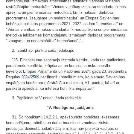
komandējumu izmaksas attiecināmas atbilstoši vadošās iestādes
izstrādātajām metodikām "Vienas vienības izmaksu standarta likmes
aprēķina un piemērošanas metodika 1 km izmaksām darbības
programmas "Izaugsme un nodarbinātība" un Eiropas Savienības
kohēzijas politikas programmas 2021.-2027. gadam īstenošanai" un
"Vienas vienības izmaksu standarta likmes aprēķina un piemērošanas
metodika iekšzemes komandējumu izmaksām darbības programmas
"Izaugsme un nodarbinātība" īstenošanai";".
2. Izteikt 25. punktu šādā redakcijā:
"25. Finansējuma saņēmējs izstrādā kārtību, kādā tas pārliecinās
par interešu konflikta, krāpšanas un korupcijas risku neesību
(ievērojot Eiropas Parlamenta un Padomes 2024. gada 23. septembra
Regulas
2024/2509
par finanšu noteikumiem, ko piemēro Savienības
vispārējam budžetam (pārstrādāta redakcija), 61. pantu), kā arī ar
parakstu apliecina, ka interešu konflikts nepastāv."
3. Papildināt ar V nodaļu šādā redakcijā:
"V. Noslēguma jautājums
31. Šo noteikumu 14.2.2.1. apakšpunktā noteiktās iekšzemes
komandējumu, mācību un darba braucienu izmaksas Valsts
probācijas dienestā nodarbinātajiem, kas nav projekta vadības un