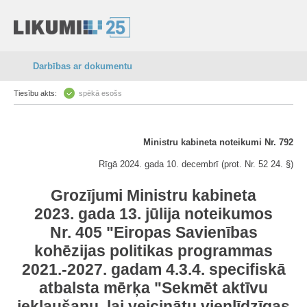
Darbības ar dokumentu
Tiesību akts:
spēkā esošs
Ministru kabineta noteikumi Nr. 792
Rīgā 2024. gada 10. decembrī (prot. Nr. 52 24. §)
Grozījumi Ministru kabineta
2023. gada 13. jūlija noteikumos
Nr. 405 "Eiropas Savienības
kohēzijas politikas programmas
2021.-2027. gadam 4.3.4. specifiskā
atbalsta mērķa "Sekmēt aktīvu
iekļaušanu, lai veicinātu vienlīdzīgas