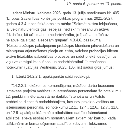
19. panta 6. punktu un 13. punktu
Izdarīt Ministru kabineta 2023. gada 13. jūlija noteikumos Nr. 405
"Eiropas Savienības kohēzijas politikas programmas 2021.-2027.
gadam 4.3.4. specifiskā atbalsta mērķa "Sekmēt aktīvu iekļaušanu,
lai veicinātu vienlīdzīgas iespējas, nediskriminēšanu un aktīvu
līdzdalību, kā arī uzlabotu nodarbināmību, jo īpaši attiecībā uz
nelabvēlīgā situācijā esošām grupām" 4.3.4.6. pasākuma
"Resocializācijas pakalpojumu probācijas klientiem pilnveidošana un
taisnīguma atjaunošanas pieeju attīstība, veicinot probācijas klientu
aktīvu līdzdalību sabiedrības procesos un radot priekšnosacījumus
viņu veiksmīgai iekļaušanai un nodarbināmībai" īstenošanas
noteikumi" (Latvijas Vēstnesis, 2023, 136. nr.) šādus grozījumus:
1. Izteikt 14.2.2.1. apakšpunktu šādā redakcijā:
"14.2.2.1. iekšzemes komandējumu, mācību, darba braucienu
izmaksas projekta vadības un īstenošanas personālam šo noteikumu
12. punktā minēto atbalstāmo darbību īstenošanai un Valsts
probācijas dienestā nodarbinātajiem, kas nav projekta vadības un
īstenošanas personāls, šo noteikumu 12.1., 12.4., 12.6., 12.7., 12.8.
un 12.9. apakšpunktā minēto atbalstāmo darbību īstenošanai
atbilstoši spēkā esošajiem normatīvajiem aktiem par kārtību, kādā
atlīdzināmi ar komandējumiem saistītie izdevumi. Iekšzemes