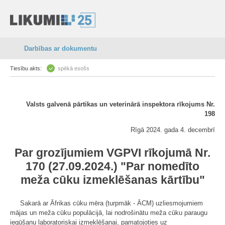
Darbības ar dokumentu
Tiesību akts:
spēkā esošs
Valsts galvenā pārtikas un veterinārā inspektora rīkojums Nr.
198
Rīgā 2024. gada 4. decembrī
Par grozījumiem VGPVI rīkojumā Nr.
170 (27.09.2024.) "Par nomedīto
meža cūku izmeklēšanas kārtību"
Sakarā ar Āfrikas cūku mēra (turpmāk - ĀCM) uzliesmojumiem
mājas un meža cūku populācijā, lai nodrošinātu meža cūku paraugu
iegūšanu laboratoriskai izmeklēšanai, pamatojoties uz