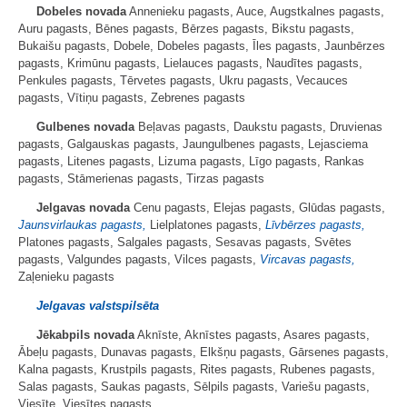
Dobeles novada
Annenieku pagasts, Auce, Augstkalnes pagasts,
Auru pagasts, Bēnes pagasts, Bērzes pagasts, Bikstu pagasts,
Bukaišu pagasts, Dobele, Dobeles pagasts, Īles pagasts, Jaunbērzes
pagasts, Krimūnu pagasts, Lielauces pagasts, Naudītes pagasts,
Penkules pagasts, Tērvetes pagasts, Ukru pagasts, Vecauces
pagasts, Vītiņu pagasts, Zebrenes pagasts
Gulbenes novada
Beļavas pagasts, Daukstu pagasts, Druvienas
pagasts, Galgauskas pagasts, Jaungulbenes pagasts, Lejasciema
pagasts, Litenes pagasts, Lizuma pagasts, Līgo pagasts, Rankas
pagasts, Stāmerienas pagasts, Tirzas pagasts
Jelgavas novada
Cenu pagasts, Elejas pagasts, Glūdas pagasts,
Jaunsvirlaukas pagasts,
Lielplatones pagasts,
Līvbērzes pagasts,
Platones pagasts, Salgales pagasts, Sesavas pagasts, Svētes
pagasts, Valgundes pagasts, Vilces pagasts,
Vircavas pagasts,
Zaļenieku pagasts
Jelgavas valstspilsēta
Jēkabpils novada
Aknīste, Aknīstes pagasts, Asares pagasts,
Ābeļu pagasts, Dunavas pagasts, Elkšņu pagasts, Gārsenes pagasts,
Kalna pagasts, Krustpils pagasts, Rites pagasts, Rubenes pagasts,
Salas pagasts, Saukas pagasts, Sēlpils pagasts, Variešu pagasts,
Viesīte, Viesītes pagasts