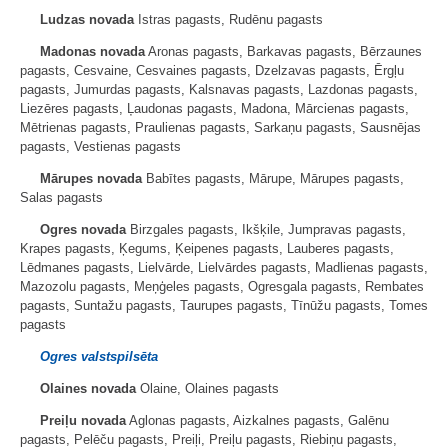
Ludzas novada
Istras pagasts, Rudēnu pagasts
Madonas novada
Aronas pagasts, Barkavas pagasts, Bērzaunes
pagasts, Cesvaine, Cesvaines pagasts, Dzelzavas pagasts, Ērgļu
pagasts, Jumurdas pagasts, Kalsnavas pagasts, Lazdonas pagasts,
Liezēres pagasts, Ļaudonas pagasts, Madona, Mārcienas pagasts,
Mētrienas pagasts, Praulienas pagasts, Sarkaņu pagasts, Sausnējas
pagasts, Vestienas pagasts
Mārupes novada
Babītes pagasts, Mārupe, Mārupes pagasts,
Salas pagasts
Ogres novada
Birzgales pagasts, Ikšķile, Jumpravas pagasts,
Krapes pagasts, Ķegums, Ķeipenes pagasts, Lauberes pagasts,
Lēdmanes pagasts, Lielvārde, Lielvārdes pagasts, Madlienas pagasts,
Mazozolu pagasts, Meņģeles pagasts, Ogresgala pagasts, Rembates
pagasts, Suntažu pagasts, Taurupes pagasts, Tīnūžu pagasts, Tomes
pagasts
Ogres valstspilsēta
Olaines novada
Olaine, Olaines pagasts
Preiļu novada
Aglonas pagasts, Aizkalnes pagasts, Galēnu
pagasts, Pelēču pagasts, Preiļi, Preiļu pagasts, Riebiņu pagasts,