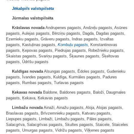
Jēkabpils valstspilsēta
Jūrmalas valstspilsēta
Krāslavas novada
Andrupenes pagasts, Andzeļu pagasts, Asūnes
pagasts, Aulejas pagasts, Bērziņu pagasts, Dagda, Dagdas pagasts,
Ezernieku pagasts, Grāveru pagasts, Indras pagasts, Izvaltas
pagasts, Kastuļinas pagasts,
Kombuļu pagasts,
Konstantinovas
pagasts, Ķepovas pagasts, Piedrujas pagasts, Robežnieku pagasts,
Skaistas pagasts, Svariņu pagasts, Šķaunes pagasts, Šķeltovas
pagasts, Ūdrīšu pagasts
Kuldīgas novada
Alsungas pagasts, Ēdoles pagasts, Gudenieku
pagasts, Īvandes pagasts, Kuldīga, Kurmāles pagasts, Padures
pagasts, Rumbas pagasts, Turlavas pagasts
Ķekavas novada
Baldone, Baldones pagasts, Baloži, Daugmales
pagasts, Ķekava, Ķekavas pagasts
Limbažu novada
Ainaži, Ainažu pagasts, Aloja, Alojas pagasts,
Braslavas pagasts, Brīvzemnieku pagasts, Katvaru pagasts,
Liepupes pagasts, Limbaži, Limbažu pagasts, Pāles pagasts,
Salacgrīva, Salacgrīvas pagasts, Skultes pagasts, Staicele, Staiceles
pagasts, Umurgas pagasts, Vidrižu pagasts, Viļķenes pagasts