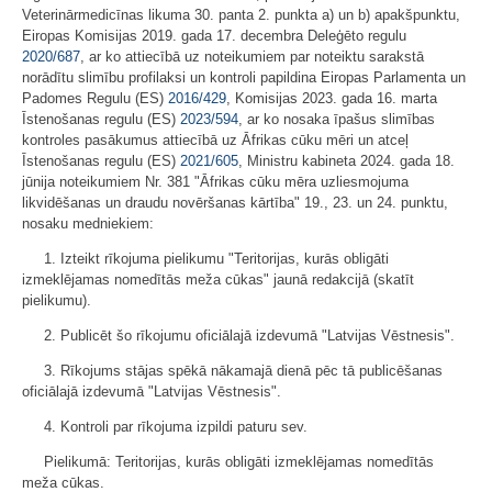
Veterinārmedicīnas likuma 30. panta 2. punkta a) un b) apakšpunktu,
Eiropas Komisijas 2019. gada 17. decembra Deleģēto regulu
2020/687
, ar ko attiecībā uz noteikumiem par noteiktu sarakstā
norādītu slimību profilaksi un kontroli papildina Eiropas Parlamenta un
Padomes Regulu (ES)
2016/429
, Komisijas 2023. gada 16. marta
Īstenošanas regulu (ES)
2023/594
, ar ko nosaka īpašus slimības
kontroles pasākumus attiecībā uz Āfrikas cūku mēri un atceļ
Īstenošanas regulu (ES)
2021/605
, Ministru kabineta 2024. gada 18.
jūnija noteikumiem Nr. 381 "Āfrikas cūku mēra uzliesmojuma
likvidēšanas un draudu novēršanas kārtība" 19., 23. un 24. punktu,
nosaku medniekiem:
1. Izteikt rīkojuma pielikumu "Teritorijas, kurās obligāti
izmeklējamas nomedītās meža cūkas" jaunā redakcijā (skatīt
pielikumu).
2. Publicēt šo rīkojumu oficiālajā izdevumā "Latvijas Vēstnesis".
3. Rīkojums stājas spēkā nākamajā dienā pēc tā publicēšanas
oficiālajā izdevumā "Latvijas Vēstnesis".
4. Kontroli par rīkojuma izpildi paturu sev.
Pielikumā: Teritorijas, kurās obligāti izmeklējamas nomedītās
meža cūkas.