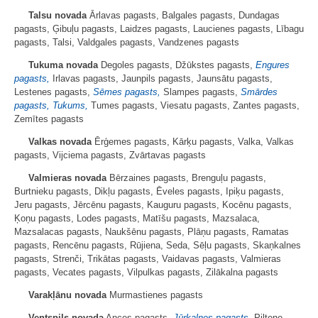
Talsu novada
Ārlavas pagasts, Balgales pagasts, Dundagas
pagasts, Ģibuļu pagasts, Laidzes pagasts, Laucienes pagasts, Lībagu
pagasts, Talsi, Valdgales pagasts, Vandzenes pagasts
Tukuma novada
Degoles pagasts, Džūkstes pagasts,
Engures
pagasts,
Irlavas pagasts, Jaunpils pagasts, Jaunsātu pagasts,
Lestenes pagasts,
Sēmes pagasts,
Slampes pagasts,
Smārdes
pagasts,
Tukums,
Tumes pagasts, Viesatu pagasts, Zantes pagasts,
Zemītes pagasts
Valkas novada
Ērģemes pagasts, Kārķu pagasts, Valka, Valkas
pagasts, Vijciema pagasts, Zvārtavas pagasts
Valmieras novada
Bērzaines pagasts, Brenguļu pagasts,
Burtnieku pagasts, Dikļu pagasts, Ēveles pagasts, Ipiķu pagasts,
Jeru pagasts, Jērcēnu pagasts, Kauguru pagasts, Kocēnu pagasts,
Ķoņu pagasts, Lodes pagasts, Matīšu pagasts, Mazsalaca,
Mazsalacas pagasts, Naukšēnu pagasts, Plāņu pagasts, Ramatas
pagasts, Rencēnu pagasts, Rūjiena, Seda, Sēļu pagasts, Skaņkalnes
pagasts, Strenči, Trikātas pagasts, Vaidavas pagasts, Valmieras
pagasts, Vecates pagasts, Vilpulkas pagasts, Zilākalna pagasts
Varakļānu novada
Murmastienes pagasts
Ventspils novada
Ances pagasts,
Jūrkalnes pagasts,
Piltene,