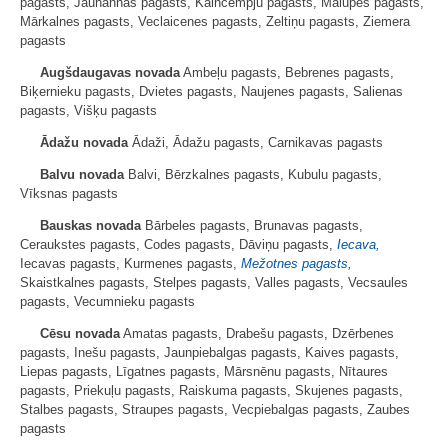
pagasts, Jaunannas pagasts, Kalncempju pagasts, Mālupes pagasts,
Mārkalnes pagasts, Veclaicenes pagasts, Zeltiņu pagasts, Ziemera
pagasts
Augšdaugavas novada
Ambeļu pagasts, Bebrenes pagasts,
Biķernieku pagasts, Dvietes pagasts, Naujenes pagasts, Salienas
pagasts, Višķu pagasts
Ādažu novada
Ādaži, Ādažu pagasts, Carnikavas pagasts
Balvu novada
Balvi, Bērzkalnes pagasts, Kubulu pagasts,
Vīksnas pagasts
Bauskas novada
Bārbeles pagasts, Brunavas pagasts,
Ceraukstes pagasts, Codes pagasts, Dāviņu pagasts,
Iecava,
Iecavas pagasts, Kurmenes pagasts,
Mežotnes pagasts,
Skaistkalnes pagasts, Stelpes pagasts, Valles pagasts, Vecsaules
pagasts, Vecumnieku pagasts
Cēsu novada
Amatas pagasts, Drabešu pagasts, Dzērbenes
pagasts, Inešu pagasts, Jaunpiebalgas pagasts, Kaives pagasts,
Liepas pagasts, Līgatnes pagasts, Mārsnēnu pagasts, Nītaures
pagasts, Priekuļu pagasts, Raiskuma pagasts, Skujenes pagasts,
Stalbes pagasts, Straupes pagasts, Vecpiebalgas pagasts, Zaubes
pagasts