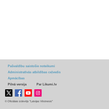
Pašvaldību saistošie noteikumi
Administratīvās atbildības ceļvedis
Apmācības
Pilnā versija
Par Likumi.lv
© Oficiālais izdevējs "Latvijas Vēstnesis"