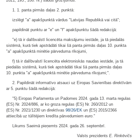
2021, 193., 200. nr.) šādus grozījumus:
1. 1. panta pirmās daļas 2. punktā:
izslēgt "a" apakšpunktā vārdus "Latvijas Republikā vai citā";
papildināt punktu ar "e" un "f" apakšpunktu šādā redakcijā:
"e) tā ir dalībvalstī licencēta maksājumu iestāde, ja tā piedalās
sistēmā, kurā tiek apstrādāti tikai šā panta pirmās daļas 10. punkta
"a" apakšpunktā minētie pārveduma rīkojumi,
f) tā ir dalībvalstī licencēta elektroniskās naudas iestāde, ja tā
piedalās sistēmā, kurā tiek apstrādāti tikai šā panta pirmās daļas
10. punkta "a" apakšpunktā minētie pārveduma rīkojumi;".
2. Papildināt informatīvo atsauci uz Eiropas Savienības direktīvām
ar 5. punktu šādā redakcijā:
"5) Eiropas Parlamenta un Padomes 2024. gada 13. marta regulas
(ES) Nr. 2024/886, ar ko groza regulas (ES) Nr. 260/2012 un
(ES) Nr. 2021/1230 un direktīvas
98/26/EK
un (ES) 2015/2366
attiecībā uz tūlītējiem kredīta pārvedumiem
euro
."
Likums Saeimā pieņemts 2024. gada 26. septembrī.
Valsts prezidents
E. Rinkēvičs