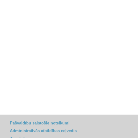
Pašvaldību saistošie noteikumi
Administratīvās atbildības ceļvedis