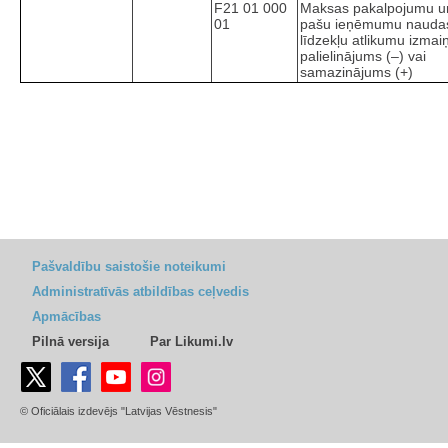
F21 01 000
Maksas pakalpojumu un
01
pašu ieņēmumu nauda
līdzekļu atlikumu izmai
palielinājums (–) vai
samazinājums (+)
Pašvaldību saistošie noteikumi
Administratīvās atbildības ceļvedis
Apmācības
Pilnā versija
Par Likumi.lv
© Oficiālais izdevējs "Latvijas Vēstnesis"