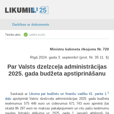
Darbības ar dokumentu
Tiesību akts:
spēkā esošs
Ministru kabineta rīkojums Nr. 720
Rīgā 2024. gada 3. septembrī (prot. Nr. 35 11. §)
Par Valsts dzelzceļa administrācijas
2025. gada budžeta apstiprināšanu
1
Saskaņā ar
Likuma par budžetu un finanšu vadību 41. panta 1.
daļu
apstiprināt Valsts dzelzceļa administrācijas 2025. gada budžeta
ieņēmumus 575 446
euro
un izdevumus 671 743
euro
apmērā (tai
skaitā 96 297
euro
no maksas pakalpojumiem un citu pašu ieņēmumu
naudas līdzekļu atlikuma uz 2025. gada 1. janvāri) atbilstoši šā