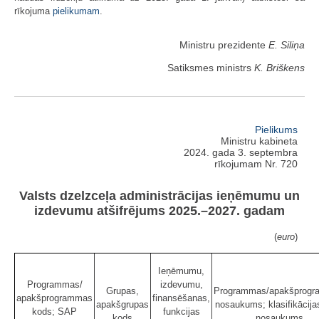
rīkojuma
​pielikumam
.
Ministru prezidente
E. Siliņa
Satiksmes ministrs
K. Briškens
Pielikums
Ministru kabineta
2024. gada 3. septembra
rīkojumam Nr. 720
Valsts dzelzceļa administrācijas ieņēmumu un
izdevumu atšifrējums 2025.–2027. gadam
(
euro
)
Ieņēmumu,
Programmas/
izdevumu,
Grupas,
Programmas/apakšprog
apakšprogrammas
finansēšanas,
apakšgrupas
nosaukums; klasifikācija
kods; SAP
funkcijas
kods
nosaukums