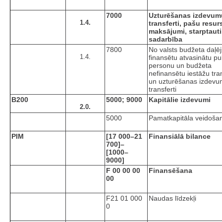
7000
Uzturēšanas izdevum
1.4.
transferti, pašu resur
maksājumi, starptaut
sadarbība
7800
No valsts budžeta daļēj
1.4.
finansētu atvasinātu pu
personu un budžeta
nefinansētu iestāžu tran
un uzturēšanas izdev
transferti
B200
5000; 9000
Kapitālie izdevumi
2.0.
5000
Pamatkapitāla veidoša
PIM
[17 000–21
Finansiālā bilance
700]–
[1000–
9000]
F 00 00 00
Finansēšana
00
F21 01 000
Naudas līdzekļi
0