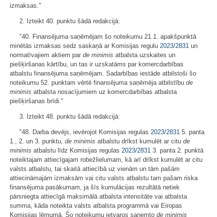
izmaksas."
2. Izteikt 40. punktu šādā redakcijā:
"40. Finansējuma saņēmējam šo noteikumu 21.1. apakšpunktā
minētās izmaksas sedz saskaņā ar Komisijas regulu
2023/2831
un
normatīvajiem aktiem par
de minimis
atbalsta uzskaites un
piešķiršanas kārtību, un tas ir uzskatāms par komercdarbības
atbalstu finansējuma saņēmējam. Sadarbības iestāde atbilstoši šo
noteikumu 52. punktam vērtē finansējuma saņēmēja atbilstību
de
minimis
atbalsta nosacījumiem uz komercdarbības atbalsta
piešķiršanas brīdi."
3. Izteikt 48. punktu šādā redakcijā:
"48. Darba devējs, ievērojot Komisijas regulas
2023/2831
5. panta
1., 2. un 3. punktu,
de minimis
atbalstu drīkst kumulēt ar citu
de
minimis
atbalstu līdz Komisijas regulas
2023/2831
3. panta 2. punktā
noteiktajam attiecīgajam robežlielumam, kā arī drīkst kumulēt ar citu
valsts atbalstu, tai skaitā attiecībā uz vienām un tām pašām
attiecināmajām izmaksām vai citu valsts atbalstu tam pašam riska
finansējuma pasākumam, ja šīs kumulācijas rezultātā netiek
pārsniegta attiecīgā maksimālā atbalsta intensitāte vai atbalsta
summa, kāda noteikta valsts atbalsta programmā vai Eiropas
Komisijas lēmumā. Šo noteikumu ietvaros saņemto
de minimis