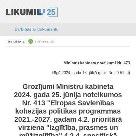
Darbības ar dokumentu
Tiesību akts:
spēkā esošs
Ministru kabineta noteikumi Nr. 473
Rīgā 2024. gada 16. jūlijā (prot. Nr. 29 51. §)
Grozījumi Ministru kabineta
2024. gada 25. jūnija noteikumos
Nr. 413 "Eiropas Savienības
kohēzijas politikas programmas
2021.-2027. gadam 4.2. prioritārā
virziena "Izglītība, prasmes un
mūžizglītība" 4.2.4. specifiskā