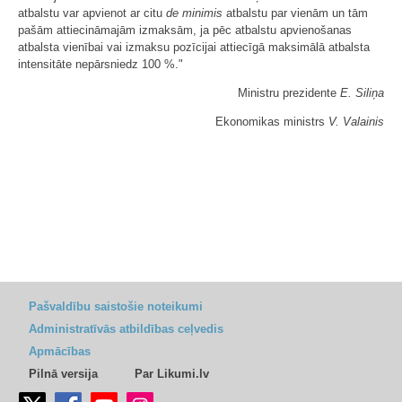
atbalstu var apvienot ar citu
de minimis
atbalstu par vienām un tām
pašām attiecināmajām izmaksām, ja pēc atbalstu apvienošanas
atbalsta vienībai vai izmaksu pozīcijai attiecīgā maksimālā atbalsta
intensitāte nepārsniedz 100 %."
Ministru prezidente
E. Siliņa
Ekonomikas ministrs
V. Valainis
Pašvaldību saistošie noteikumi
Administratīvās atbildības ceļvedis
Apmācības
Pilnā versija
Par Likumi.lv