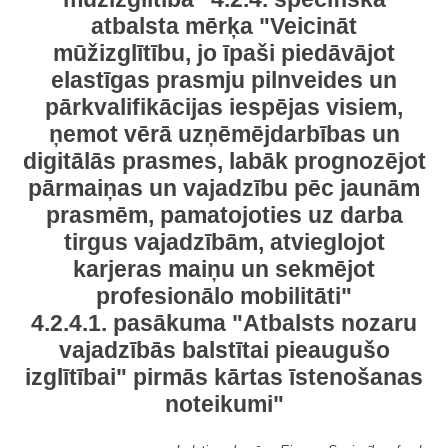
atbalsta mērķa "Veicināt
mūžizglītību, jo īpaši piedāvājot
elastīgas prasmju pilnveides un
pārkvalifikācijas iespējas visiem,
ņemot vērā uzņēmējdarbības un
digitālās prasmes, labāk prognozējot
pārmaiņas un vajadzību pēc jaunām
prasmēm, pamatojoties uz darba
tirgus vajadzībām, atvieglojot
karjeras maiņu un sekmējot
profesionālo mobilitāti"
4.2.4.1. pasākuma "Atbalsts nozaru
vajadzībās balstītai pieaugušo
izglītībai" pirmās kārtas īstenošanas
noteikumi"