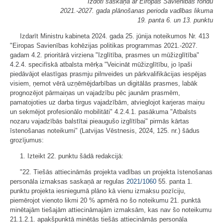
Izdoti saskaņā ar Eiropas Savienības fondu
2021.-2027. gada plānošanas perioda vadības likuma
19. panta 6. un 13. punktu
Izdarīt Ministru kabineta 2024. gada 25. jūnija noteikumos Nr. 413
"Eiropas Savienības kohēzijas politikas programmas 2021.-2027.
gadam 4.2. prioritārā virziena "Izglītība, prasmes un mūžizglītība"
4.2.4. specifiskā atbalsta mērķa "Veicināt mūžizglītību, jo īpaši
piedāvājot elastīgas prasmju pilnveides un pārkvalifikācijas iespējas
visiem, ņemot vērā uzņēmējdarbības un digitālās prasmes, labāk
prognozējot pārmaiņas un vajadzību pēc jaunām prasmēm,
pamatojoties uz darba tirgus vajadzībām, atvieglojot karjeras maiņu
un sekmējot profesionālo mobilitāti" 4.2.4.1. pasākuma "Atbalsts
nozaru vajadzībās balstītai pieaugušo izglītībai" pirmās kārtas
īstenošanas noteikumi" (Latvijas Vēstnesis, 2024, 125. nr.) šādus
grozījumus:
1. Izteikt 22. punktu šādā redakcijā:
"22. Tiešās attiecināmās projekta vadības un projekta īstenošanas
personāla izmaksas saskaņā ar regulas
2021/1060
55. panta 1.
punktu projekta iesniegumā plāno kā vienu izmaksu pozīciju,
piemērojot vienoto likmi 20 % apmērā no šo noteikumu 21. punktā
minētajām tiešajām attiecināmajām izmaksām, kas nav šo noteikumu
21.1.2.1. apakšpunktā minētās tiešās attiecināmās personāla