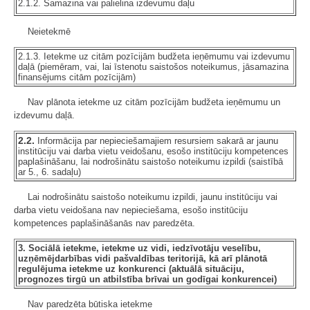
2.1.2. Samazina vai palielina izdevumu daļu
Neietekmē
2.1.3. Ietekme uz citām pozīcijām budžeta ieņēmumu vai izdevumu
daļā (piemēram, vai, lai īstenotu saistošos noteikumus, jāsamazina
finansējums citām pozīcijām)
Nav plānota ietekme uz citām pozīcijām budžeta ieņēmumu un
izdevumu daļā.
2.2.
Informācija par nepieciešamajiem resursiem sakarā ar jaunu
institūciju vai darba vietu veidošanu, esošo institūciju kompetences
paplašināšanu, lai nodrošinātu saistošo noteikumu izpildi (saistībā
ar 5., 6. sadaļu)
Lai nodrošinātu saistošo noteikumu izpildi, jaunu institūciju vai
darba vietu veidošana nav nepieciešama, esošo institūciju
kompetences paplašināšanās nav paredzēta.
3. Sociālā ietekme, ietekme uz vidi, iedzīvotāju veselību,
uzņēmējdarbības vidi pašvaldības teritorijā, kā arī plānotā
regulējuma ietekme uz konkurenci (aktuālā situāciju,
prognozes tirgū un atbilstība brīvai un godīgai konkurencei)
Nav paredzēta būtiska ietekme