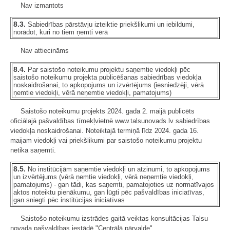
Nav izmantots
8.3.
Sabiedrības pārstāvju izteiktie priekšlikumi un iebildumi,
norādot, kuri no tiem ņemti vērā
Nav attiecināms
8.4.
Par saistošo noteikumu projektu saņemtie viedokļi pēc
saistošo noteikumu projekta publicēšanas sabiedrības viedokļa
noskaidrošanai, to apkopojums un izvērtējums (iesniedzēji, vērā
ņemtie viedokļi, vērā neņemtie viedokļi, pamatojums)
Saistošo noteikumu projekts 2024. gada 2. maijā publicēts
oficiālajā pašvaldības tīmekļvietnē www.talsunovads.lv sabiedrības
viedokļa noskaidrošanai. Noteiktajā termiņā līdz 2024. gada 16.
maijam viedokļi vai priekšlikumi par saistošo noteikumu projektu
netika saņemti.
8.5.
No institūcijām saņemtie viedokļi un atzinumi, to apkopojums
un izvērtējums (vērā ņemtie viedokļi, vērā neņemtie viedokļi,
pamatojums) - gan tādi, kas saņemti, pamatojoties uz normatīvajos
aktos noteiktu pienākumu, gan lūgti pēc pašvaldības iniciatīvas,
gan sniegti pēc institūcijas iniciatīvas
Saistošo noteikumu izstrādes gaitā veiktas konsultācijas Talsu
novada pašvaldības iestādē "Centrālā pārvalde".