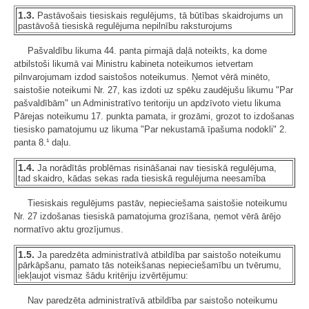
1.3.
Pastāvošais tiesiskais regulējums, tā būtības skaidrojums un
pastāvošā tiesiskā regulējuma nepilnību raksturojums
Pašvaldību likuma 44. panta pirmajā daļā noteikts, ka dome
atbilstoši likumā vai Ministru kabineta noteikumos ietvertam
pilnvarojumam izdod saistošos noteikumus. Ņemot vērā minēto,
saistošie noteikumi Nr. 27, kas izdoti uz spēku zaudējušu likumu "Par
pašvaldībām" un Administratīvo teritoriju un apdzīvoto vietu likuma
Pārejas noteikumu 17. punkta pamata, ir grozāmi, grozot to izdošanas
tiesisko pamatojumu uz likuma "Par nekustamā īpašuma nodokli" 2.
panta 8.¹ daļu.
1.4.
Ja norādītās problēmas risināšanai nav tiesiskā regulējuma,
tad skaidro, kādas sekas rada tiesiskā regulējuma neesamība
Tiesiskais regulējums pastāv, nepieciešama saistošie noteikumu
Nr. 27 izdošanas tiesiskā pamatojuma grozīšana, ņemot vērā ārējo
normatīvo aktu grozījumus.
1.5.
Ja paredzēta administratīvā atbildība par saistošo noteikumu
pārkāpšanu, pamato tās noteikšanas nepieciešamību un tvērumu,
iekļaujot vismaz šādu kritēriju izvērtējumu:
Nav paredzēta administratīvā atbildība par saistošo noteikumu