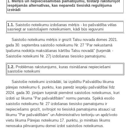
1. Mērķis un nepieciešamības pamatojumu, tostarp raksturojot
iespējamās alternatīvas, kas neparedz tiesiskā regulējuma
izstrādi
1.1.
Saistošo noteikumu izdošanas mērķis - ko pašvaldība vēlas
sasniegt ar saistošajiem noteikumiem, kādi būs ieguvumi
Saistošo noteikumu mērķis ir grozīt Talsu novada domes 2021.
gada 30. septembra saistošo noteikumu Nr. 27 "Par nekustamā
īpašuma nodokļa maksāšanas kārtību Talsu novadā" (turpmāk -
Saistošie noteikumi Nr. 27) izdošanas tiesisko pamatojumu.
1.2.
Problēmas raksturojums, kuras risināšanai nepieciešami
saistošie noteikumi
Saistošie noteikumi izstrādāti, lai izpildītu Pašvaldību likuma
pārejas noteikumu 6. punktu, kas paredz iespēju pašvaldībai līdz
2024. gada 30. jūnijam turpināt piemērot saistošos noteikumus, kuri
izdoti uz likuma "Par pašvaldībām" normu pamata. Spēkā esošo
saistošo noteikumu Nr. 27 izdošanas tiesisko pamatojumu ir
nepieciešams grozīt, svītrojot no tiesiskā pamatojuma atsauci uz
likumu "Par pašvaldībām" un Administratīvo teritoriju un apdzīvoto
vietu likuma Pārejas noteikumu 17. punktu, jo minētais likums
nenosaka pilnvarojumu domei izdot saistošos noteikumus.