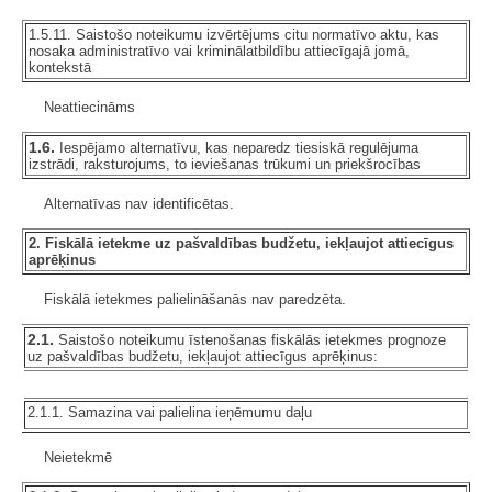
1.5.11. Saistošo noteikumu izvērtējums citu normatīvo aktu, kas
nosaka administratīvo vai kriminālatbildību attiecīgajā jomā,
kontekstā
Neattiecināms
1.6.
Iespējamo alternatīvu, kas neparedz tiesiskā regulējuma
izstrādi, raksturojums, to ieviešanas trūkumi un priekšrocības
Alternatīvas nav identificētas.
2. Fiskālā ietekme uz pašvaldības budžetu, iekļaujot attiecīgus
aprēķinus
Fiskālā ietekmes palielināšanās nav paredzēta.
2.1.
Saistošo noteikumu īstenošanas fiskālās ietekmes prognoze
uz pašvaldības budžetu, iekļaujot attiecīgus aprēķinus:
2.1.1. Samazina vai palielina ieņēmumu daļu
Neietekmē