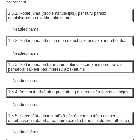
pārkāpšanu
1.5.1. Nodarījuma (problēmsituācijas), par kuru paredz
administratīvo atbildību, aktualitāte
Neattiecināms
1.5.2. Nodarījuma attiecināmība uz publiski tiesiskajām attiecībām
Neattiecināms
1.5.3. Nodarījuma bīstamība un sabiedriskais kaitīgums, sekas -
pamatots sabiedrības interešu aizskārums
Neattiecināms
1.5.4. Administratīvā akta prioritātes principa ievērošanas iespējas;
Neattiecināms
1.5.5. Paredzētā administratīvā pārkāpuma sastāva elementi -
darbība vai bezdarbība, par kuru paredzēta administratīvā atbildība;
Neattiecināms