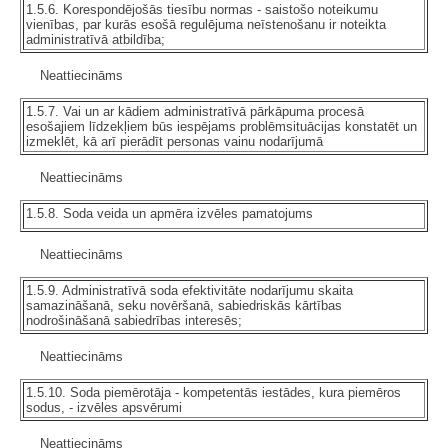
1.5.6. Korespondējošās tiesību normas - saistošo noteikumu
vienības, par kurās esošā regulējuma neīstenošanu ir noteikta
administratīvā atbildība;
Neattiecināms
1.5.7. Vai un ar kādiem administratīvā pārkāpuma procesā
esošajiem līdzekļiem būs iespējams problēmsituācijas konstatēt un
izmeklēt, kā arī pierādīt personas vainu nodarījumā
Neattiecināms
1.5.8. Soda veida un apmēra izvēles pamatojums
Neattiecināms
1.5.9. Administratīvā soda efektivitāte nodarījumu skaita
samazināšanā, seku novēršanā, sabiedriskās kārtības
nodrošināšanā sabiedrības interesēs;
Neattiecināms
1.5.10. Soda piemērotāja - kompetentās iestādes, kura piemēros
sodus, - izvēles apsvērumi
Neattiecināms