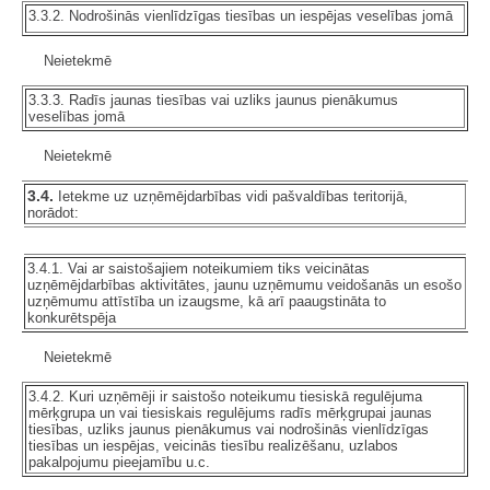
3.3.2. Nodrošinās vienlīdzīgas tiesības un iespējas veselības jomā
Neietekmē
3.3.3. Radīs jaunas tiesības vai uzliks jaunus pienākumus
veselības jomā
Neietekmē
3.4.
Ietekme uz uzņēmējdarbības vidi pašvaldības teritorijā,
norādot:
3.4.1. Vai ar saistošajiem noteikumiem tiks veicinātas
uzņēmējdarbības aktivitātes, jaunu uzņēmumu veidošanās un esošo
uzņēmumu attīstība un izaugsme, kā arī paaugstināta to
konkurētspēja
Neietekmē
3.4.2. Kuri uzņēmēji ir saistošo noteikumu tiesiskā regulējuma
mērķgrupa un vai tiesiskais regulējums radīs mērķgrupai jaunas
tiesības, uzliks jaunus pienākumus vai nodrošinās vienlīdzīgas
tiesības un iespējas, veicinās tiesību realizēšanu, uzlabos
pakalpojumu pieejamību u.c.