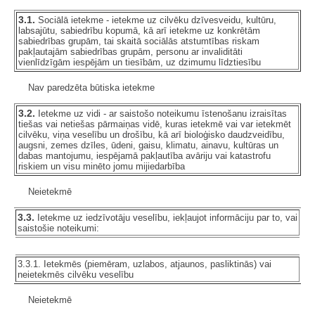
3.1.
Sociālā ietekme - ietekme uz cilvēku dzīvesveidu, kultūru,
labsajūtu, sabiedrību kopumā, kā arī ietekme uz konkrētām
sabiedrības grupām, tai skaitā sociālās atstumtības riskam
pakļautajām sabiedrības grupām, personu ar invaliditāti
vienlīdzīgām iespējām un tiesībām, uz dzimumu līdztiesību
Nav paredzēta būtiska ietekme
3.2.
Ietekme uz vidi - ar saistošo noteikumu īstenošanu izraisītas
tiešas vai netiešas pārmaiņas vidē, kuras ietekmē vai var ietekmēt
cilvēku, viņa veselību un drošību, kā arī bioloģisko daudzveidību,
augsni, zemes dzīles, ūdeni, gaisu, klimatu, ainavu, kultūras un
dabas mantojumu, iespējamā pakļautība avāriju vai katastrofu
riskiem un visu minēto jomu mijiedarbība
Neietekmē
3.3.
Ietekme uz iedzīvotāju veselību, iekļaujot informāciju par to, vai
saistošie noteikumi:
3.3.1. Ietekmēs (piemēram, uzlabos, atjaunos, pasliktinās) vai
neietekmēs cilvēku veselību
Neietekmē