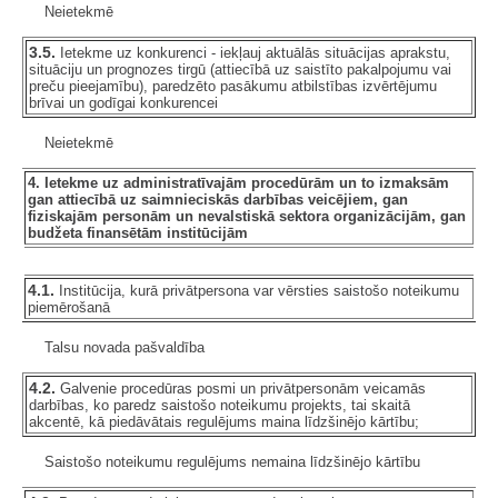
Neietekmē
3.5.
Ietekme uz konkurenci - iekļauj aktuālās situācijas aprakstu,
situāciju un prognozes tirgū (attiecībā uz saistīto pakalpojumu vai
preču pieejamību), paredzēto pasākumu atbilstības izvērtējumu
brīvai un godīgai konkurencei
Neietekmē
4. Ietekme uz administratīvajām procedūrām un to izmaksām
gan attiecībā uz saimnieciskās darbības veicējiem, gan
fiziskajām personām un nevalstiskā sektora organizācijām, gan
budžeta finansētām institūcijām
4.1.
Institūcija, kurā privātpersona var vērsties saistošo noteikumu
piemērošanā
Talsu novada pašvaldība
4.2.
Galvenie procedūras posmi un privātpersonām veicamās
darbības, ko paredz saistošo noteikumu projekts, tai skaitā
akcentē, kā piedāvātais regulējums maina līdzšinējo kārtību;
Saistošo noteikumu regulējums nemaina līdzšinējo kārtību