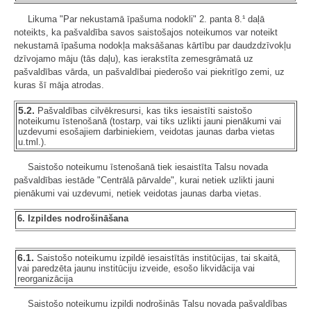
Likuma "Par nekustamā īpašuma nodokli" 2. panta 8.¹ daļā
noteikts, ka pašvaldība savos saistošajos noteikumos var noteikt
nekustamā īpašuma nodokļa maksāšanas kārtību par daudzdzīvokļu
dzīvojamo māju (tās daļu), kas ierakstīta zemesgrāmatā uz
pašvaldības vārda, un pašvaldībai piederošo vai piekritīgo zemi, uz
kuras šī māja atrodas.
5.2.
Pašvaldības cilvēkresursi, kas tiks iesaistīti saistošo
noteikumu īstenošanā (tostarp, vai tiks uzlikti jauni pienākumi vai
uzdevumi esošajiem darbiniekiem, veidotas jaunas darba vietas
u.tml.).
Saistošo noteikumu īstenošanā tiek iesaistīta Talsu novada
pašvaldības iestāde "Centrālā pārvalde", kurai netiek uzlikti jauni
pienākumi vai uzdevumi, netiek veidotas jaunas darba vietas.
6. Izpildes nodrošināšana
6.1.
Saistošo noteikumu izpildē iesaistītās institūcijas, tai skaitā,
vai paredzēta jaunu institūciju izveide, esošo likvidācija vai
reorganizācija
Saistošo noteikumu izpildi nodrošinās Talsu novada pašvaldības