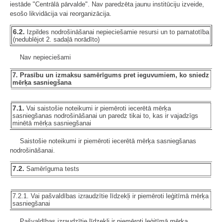
iestāde "Centrālā pārvalde". Nav paredzēta jaunu institūciju izveide,
esošo likvidācija vai reorganizācija.
6.2.
Izpildes nodrošināšanai nepieciešamie resursi un to pamatotība
(nedublējot 2. sadaļā norādīto)
Nav nepieciešami
7. Prasību un izmaksu samērīgums pret ieguvumiem, ko sniedz
mērķa sasniegšana
7.1.
Vai saistošie noteikumi ir piemēroti iecerētā mērķa
sasniegšanas nodrošināšanai un paredz tikai to, kas ir vajadzīgs
minētā mērķa sasniegšanai
Saistošie noteikumi ir piemēroti iecerētā mērķa sasniegšanas
nodrošināšanai.
7.2.
Samērīguma tests
7.2.1. Vai pašvaldības izraudzītie līdzekļi ir piemēroti leģitīmā mērķa
sasniegšanai
Pašvaldības izraudzītie līdzekļi ir piemēroti leģitīmā mērķa