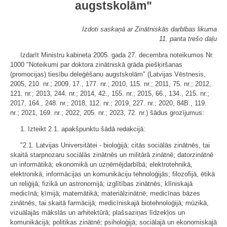
augstskolām"
Izdoti saskaņā ar Zinātniskās darbības likuma
11. panta trešo daļu
Izdarīt Ministru kabineta 2005. gada 27. decembra noteikumos Nr.
1000 "Noteikumi par doktora zinātniskā grāda piešķiršanas
(promocijas) tiesību deleģēšanu augstskolām" (Latvijas Vēstnesis,
2005, 210. nr.; 2009, 17., 177. nr.; 2010, 115. nr.; 2011, 75. nr.; 2012,
121. nr.; 2013, 244. nr.; 2014, 42., 155. nr.; 2015, 66., 134., 215. nr.;
2017, 164., 248. nr.; 2018, 112. nr.; 2019, 227. nr.; 2020, 84B., 119.
nr.; 2021, 169. nr.; 2022, 205. nr.; 2023, 72. nr.) šādus grozījumus:
1. Izteikt 2.1. apakšpunktu šādā redakcijā:
"2.1. Latvijas Universitātei - bioloģijā; citās sociālās zinātnēs, tai
skaitā starpnozaru sociālās zinātnēs un militārā zinātnē; datorzinātnē
un informātikā; ekonomikā un uzņēmējdarbībā; elektrotehnikā,
elektronikā, informācijas un komunikāciju tehnoloģijās; filozofijā, ētikā
un reliģijā; fizikā un astronomijā; izglītības zinātnēs; klīniskajā
medicīnā; ķīmijā; matemātikā; materiālzinātnē; medicīnas bāzes
zinātnēs, tai skaitā farmācijā; medicīniskajā biotehnoloģijā; mūzikā,
vizuālajās mākslās un arhitektūrā; plašsaziņas līdzekļos un
komunikācijā; politikas zinātnē; psiholoģijā; sociālajā un ekonomiskajā