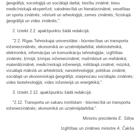
ģeogrāfijā; socioloģijā un sociālajā darbā; tiesību zinātnē; tiesu
medicīniskajā ekspertīzē; valodniecībā un literatūrzinātnē; veselības
un sporta zinātnēs; vēsturē un arheoloģijā; zemes zinātnēs, fiziskajā
ģeogrāfijā un vides zinātnēs;".
2. Izteikt 2.2. apakšpunktu šādā redakcijā:
"2.2. Rīgas Tehniskajai universitātei - būvniecības un transporta
inženierzinātnēs; ekonomikā un uzņēmējdarbībā; elektrotehnikā,
elektronikā, informācijas un komunikāciju tehnoloģijās; izglītības
zinātnēs; ķīmijā; ķīmijas inženierzinātnē; mašīnbūvē un mehānikā;
materiālzinātnē; medicīniskajā inženierijā; militārajā zinātnē; mūzikā,
vizuālajā mākslā un arhitektūrā; nanotehnoloģijā; politikas zinātnē;
sociālajā un ekonomiskajā ģeogrāfijā; starpnozaru sociālajās zinātnēs;
vides biotehnoloģijā; vides inženierijā un enerģētikā;".
3. Izteikt 2.12. apakšpunktu šādā redakcijā:
"2.12. Transporta un sakaru institūtam - būvniecībā un transporta
inženierzinātnēs; ekonomikā un uzņēmējdarbībā;".
Ministru prezidente
E. Siliņa
Izglītības un zinātnes ministre
A. Čakša