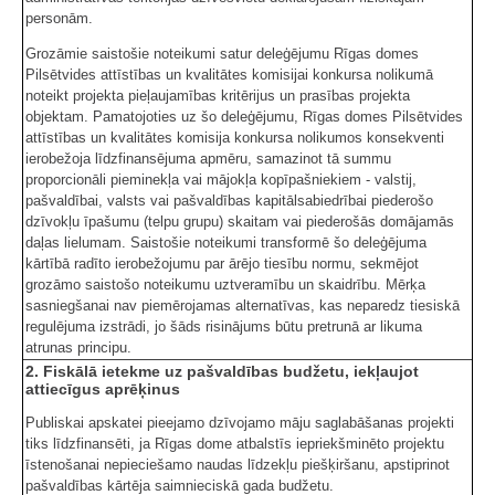
personām.
Grozāmie saistošie noteikumi satur deleģējumu Rīgas domes
Pilsētvides attīstības un kvalitātes komisijai konkursa nolikumā
noteikt projekta pieļaujamības kritērijus un prasības projekta
objektam. Pamatojoties uz šo deleģējumu, Rīgas domes Pilsētvides
attīstības un kvalitātes komisija konkursa nolikumos konsekventi
ierobežoja līdzfinansējuma apmēru, samazinot tā summu
proporcionāli pieminekļa vai mājokļa kopīpašniekiem - valstij,
pašvaldībai, valsts vai pašvaldības kapitālsabiedrībai piederošo
dzīvokļu īpašumu (telpu grupu) skaitam vai piederošās domājamās
daļas lielumam. Saistošie noteikumi transformē šo deleģējuma
kārtībā radīto ierobežojumu par ārējo tiesību normu, sekmējot
grozāmo saistošo noteikumu uztveramību un skaidrību. Mērķa
sasniegšanai nav piemērojamas alternatīvas, kas neparedz tiesiskā
regulējuma izstrādi, jo šāds risinājums būtu pretrunā ar likuma
atrunas principu.
2. Fiskālā ietekme uz pašvaldības budžetu, iekļaujot
attiecīgus aprēķinus
Publiskai apskatei pieejamo dzīvojamo māju saglabāšanas projekti
tiks līdzfinansēti, ja Rīgas dome atbalstīs iepriekšminēto projektu
īstenošanai nepieciešamo naudas līdzekļu piešķiršanu, apstiprinot
pašvaldības kārtēja saimnieciskā gada budžetu.