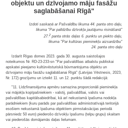
objektu un dzīvojamo māju fasāžu
saglabāšanai Rīgā"
Izdoti saskaņā ar Pašvaldību likuma 44. panta otro daļu,
likuma "Par palīdzību dzīvokļa jautājumu risināšanā"
2
27.
panta otrās daļas 6. punktu un piekto daļu,
likuma "Par kultūras pieminekļu aizsardzību"
24. panta otro daļu
Izdarīt Rīgas domes 2023. gada 30. augusta saistošajos
noteikumos Nr. RD-23-233-sn "Par pašvaldības atbalstu publiskai
apskatei pieejamo kultūrvēsturiskā būvmantojuma objektu un
dzīvojamo māju fasāžu saglabāšanai Rīgā" (Latvijas Vēstnesis, 2023,
Nr. 172) grozījumu un izteikt 11. un 12. punktu šādā redakcijā:
"11. Līdzfinansējuma apmēru samazina proporcionāli pieminekļa
vai mājokļa kopīpašniekiem - valstij, pašvaldībai, valsts vai
pašvaldības kapitālsabiedrībai, kā arī nekustamā īpašuma nodokļa
parādniekiem (kuru parāds par pašvaldības administratīvajā teritorijā
esošiem nekustamā īpašuma objektiem pirmstaksācijas periodā
pārsniedz 50
euro
) piederošo dzīvokļu īpašumu (telpu grupu) skaitam
vai piederošās domājamās daļas lielumam.