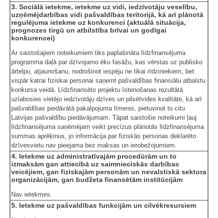
3. Sociālā ietekme, ietekme uz vidi, iedzīvotāju veselību,
uzņēmējdarbības vidi pašvaldības teritorijā, kā arī plānotā
regulējuma ietekme uz konkurenci (aktuālā situācija,
prognozes tirgū un atbilstība brīvai un godīgai
konkurencei)
Ar saistošajiem noteikumiem tiks paplašināta līdzfinansējuma
programma daļā par dzīvojamo ēku fasāžu, kas vērstas uz publisko
ārtelpu, atjaunošanu, nodrošinot iespēju ne tikai rīdziniekiem, bet
vispār katrai fiziskai personai saņemt pašvaldības finansiālu atbalstu
konkursa veidā. Līdzfinansēto projektu īstenošanas rezultātā
uzlabosies vietējo iedzīvotāju dzīves un pilsētvides kvalitāte, kā arī
pašvaldības piedāvātā pakalpojuma līmenis, pietuvinot to citu
Latvijas pašvaldību piedāvājumam. Tāpat saistošie noteikumi ļauj
līdzfinansējuma saņēmējam veikt precīzus plānotās līdzfinansējuma
summas aprēķinus, jo informācija par fiziskās personas deklarēto
dzīvesvietu nav pieejama bez maksas un ierobežojumiem.
4. Ietekme uz administratīvajām procedūrām un to
izmaksām gan attiecībā uz saimnieciskās darbības
veicējiem, gan fiziskajām personām un nevalstiskā sektora
organizācijām, gan budžeta finansētām institūcijām
Nav ietekmes.
5. Ietekme uz pašvaldības funkcijām un cilvēkresursiem