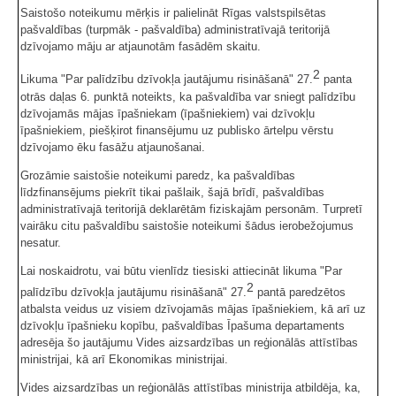
Saistošo noteikumu mērķis ir palielināt Rīgas valstspilsētas
pašvaldības (turpmāk - pašvaldība) administratīvajā teritorijā
dzīvojamo māju ar atjaunotām fasādēm skaitu.
2
Likuma "Par palīdzību dzīvokļa jautājumu risināšanā" 27.
panta
otrās daļas 6. punktā noteikts, ka pašvaldība var sniegt palīdzību
dzīvojamās mājas īpašniekam (īpašniekiem) vai dzīvokļu
īpašniekiem, piešķirot finansējumu uz publisko ārtelpu vērstu
dzīvojamo ēku fasāžu atjaunošanai.
Grozāmie saistošie noteikumi paredz, ka pašvaldības
līdzfinansējums piekrīt tikai pašlaik, šajā brīdī, pašvaldības
administratīvajā teritorijā deklarētām fiziskajām personām. Turpretī
vairāku citu pašvaldību saistošie noteikumi šādus ierobežojumus
nesatur.
Lai noskaidrotu, vai būtu vienlīdz tiesiski attiecināt likuma "Par
2
palīdzību dzīvokļa jautājumu risināšanā" 27.
pantā paredzētos
atbalsta veidus uz visiem dzīvojamās mājas īpašniekiem, kā arī uz
dzīvokļu īpašnieku kopību, pašvaldības Īpašuma departaments
adresēja šo jautājumu Vides aizsardzības un reģionālās attīstības
ministrijai, kā arī Ekonomikas ministrijai.
Vides aizsardzības un reģionālās attīstības ministrija atbildēja, ka,