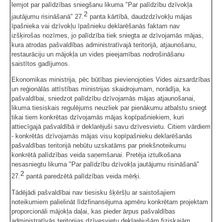
lemjot par palīdzības sniegšanu likuma "Par palīdzību dzīvokļa
2
jautājumu risināšanā" 27.
panta kārtībā, daudzdzīvokļu mājas
īpašnieka vai dzīvokļu īpašnieku deklarēšanās faktam nav
izšķirošas nozīmes, jo palīdzība tiek sniegta ar dzīvojamās mājas,
kura atrodas pašvaldības administratīvajā teritorijā, atjaunošanu,
restaurāciju un mājokļa un vides pieejamības nodrošināšanu
saistītos gadījumos.
Ekonomikas ministrija, pēc būtības pievienojoties Vides aizsardzības
un reģionālās attīstības ministrijas skaidrojumam, norādīja, ka
pašvaldībai, sniedzot palīdzību dzīvojamās mājas atjaunošanai,
likuma tiesiskais regulējums neuzliek par pienākumu atbalstu sniegt
tikai tiem konkrētas dzīvojamās mājas kopīpašniekiem, kuri
attiecīgajā pašvaldībā ir deklarējuši savu dzīvesvietu. Citiem vārdiem
- konkrētās dzīvojamās mājas visu kopīpašnieku deklarēšanās
pašvaldības teritorijā nebūtu uzskatāms par priekšnoteikumu
konkrētā palīdzības veida saņemšanai. Pretēja iztulkošana
nesasniegtu likuma "Par palīdzību dzīvokļa jautājumu risināšanā"
2
27.
pantā paredzētā palīdzības veida mērķi.
Tādējādi pašvaldībai nav tiesisku šķēršļu ar saistošajiem
noteikumiem palielināt līdzfinansējuma apmēru konkrētam projektam
proporcionāli mājokļa daļai, kas pieder ārpus pašvaldības
administratīvās teritorijas dzīvesvietu deklarējušām fiziskajām