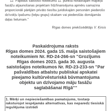
12. Papildus saistošo noteikumu 11. punktā norādītajam mājokļa
fasāžu atjaunošanas projektam līdzfinansējuma apmēru samazina
proporcionāli pārējām privāto tiesību juridiskajām personām piederošo
dzīvokļu īpašumu (telpu grupu) skaitam vai piederošās domājamās
daļas lielumam."
Rīgas domes priekšsēdētājs
V. Ķirsis
Paskaidrojuma raksts
Rīgas domes 2024. gada 15. maija saistošajiem
noteikumiem Nr. RD-24-266-sn "Grozījums
Rīgas domes 2023. gada 30. augusta
saistošajos noteikumos Nr. RD-23-233-sn "Par
pašvaldības atbalstu publiskai apskatei
pieejamo kultūrvēsturiskā būvmantojuma
objektu un dzīvojamo māju fasāžu
saglabāšanai Rīgā""
1. Mērķi un nepieciešamības pamatojums, tostarp
raksturojot iespējamās alternatīvas, kas neparedz tiesiskā
regulējuma izstrādi