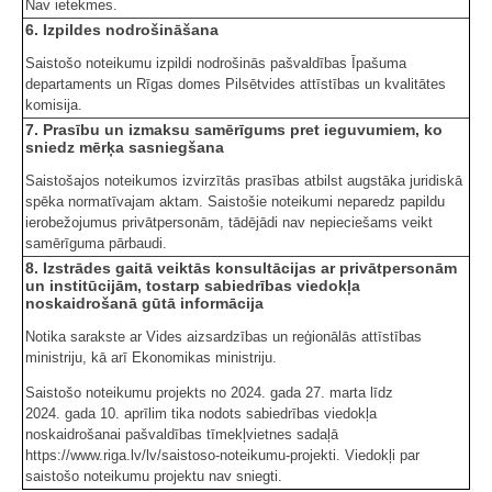
Nav ietekmes.
6. Izpildes nodrošināšana
Saistošo noteikumu izpildi nodrošinās pašvaldības Īpašuma
departaments un Rīgas domes Pilsētvides attīstības un kvalitātes
komisija.
7. Prasību un izmaksu samērīgums pret ieguvumiem, ko
sniedz mērķa sasniegšana
Saistošajos noteikumos izvirzītās prasības atbilst augstāka juridiskā
spēka normatīvajam aktam. Saistošie noteikumi neparedz papildu
ierobežojumus privātpersonām, tādējādi nav nepieciešams veikt
samērīguma pārbaudi.
8. Izstrādes gaitā veiktās konsultācijas ar privātpersonām
un institūcijām, tostarp sabiedrības viedokļa
noskaidrošanā gūtā informācija
Notika sarakste ar Vides aizsardzības un reģionālās attīstības
ministriju, kā arī Ekonomikas ministriju.
Saistošo noteikumu projekts no 2024. gada 27. marta līdz
2024. gada 10. aprīlim tika nodots sabiedrības viedokļa
noskaidrošanai pašvaldības tīmekļvietnes sadaļā
https://www.riga.lv/lv/saistoso-noteikumu-projekti. Viedokļi par
saistošo noteikumu projektu nav sniegti.