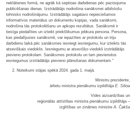
neklātienes formā, ne agrāk kā septiņas darbdienas pēc paziņojuma
publicēšanas dienas. Izstrādātājs nodrošina sanāksmei atbilstošu
tehnisko nodrošinājumu. Izstrādātājs sagatavo nepieciešamos
informatīvos materiālus un dokumentu kopijas, vada sanāksmi,
nodrošina tās protokolēšanu un apkopo rezultātus. Sanāksmē ir
tiesīga piedalīties un izteikt priekšlikumus jebkura persona. Persona,
kas piedalījusies sanāksmē, var iepazīties ar protokolu un triju
darbdienu laikā pēc sanāksmes iesniegt iesniegumu, kur izteikts tās
atsevišķais viedoklis. Iesniegumu ar atsevišķo viedokli izstrādātājs
pievieno protokolam. Sanāksmes protokolu un tam pievienotos
iesniegumus izstrādātājs pievieno plānošanas dokumentam."
2. Noteikumi stājas spēkā 2024. gada 1. maijā.
Ministru prezidente,
ārlietu ministra pienākumu izpildītāja
E. Siliņa
Vides aizsardzības un
reģionālās attīstības ministra pienākumu izpildītāja ‒
izglītības un zinātnes ministre
A. Čakša