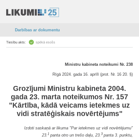
Darbības ar dokumentu
Tiesību akts:
spēkā esošs
Ministru kabineta noteikumi Nr. 238
Rīgā 2024. gada 16. aprīlī (prot. Nr. 16 20. §)
Grozījumi Ministru kabineta 2004.
gada 23. marta noteikumos Nr. 157
"Kārtība, kādā veicams ietekmes uz
vidi stratēģiskais novērtējums"
Izdoti saskaņā ar likuma "Par ietekmes uz vidi novērtējumu"
1
3
23.
panta otro un trešo daļu, 23.
panta 3. punktu,