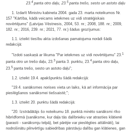
4
5
23.
panta otro daļu, 23.
panta trešo, sesto un astoto daļu
1. Izdarīt Ministru kabineta 2004. gada 23. marta noteikumos Nr.
157 "Kārtība, kādā veicams ietekmes uz vidi stratēģiskais
novērtējums" (Latvijas Vēstnesis, 2004, 53. nr.; 2008, 188. nr.; 2009,
182. nr.; 2016, 239. nr.; 2021, 77. nr.) šādus grozījumus:
1.1. izteikt tiesību akta izdošanas pamatojuma norādi šādā
redakcijā:
1
"Izdoti saskaņā ar likuma "Par ietekmes uz vidi novērtējumu" 23.
3
4
panta otro un trešo daļu, 23.
panta 3. punktu, 23.
panta otro daļu,
5
23.
panta trešo, sesto un astoto daļu";
1.2. izteikt 19.4. apakšpunktu šādā redakcijā:
"19.4. sanāksmes norises vieta un laiks, kā arī informācija par
pieslēgšanos sanāksmei tiešsaistē;";
1.3. izteikt 20. punktu šādā redakcijā:
"20. Izstrādātājs šo noteikumu 18. punktā minēto sanāksmi rīko
hibrīdformā (sanāksme, kur daļa tās dalībnieku var atrasties klātienē
(parasti - sanāksmju telpā), bet pārējie var pieslēgties attālināti), lai
nodrošinātu pilnvērtīgu sabiedrības pārstāvju dalību gan klātienes, gan