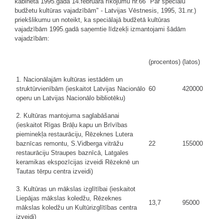
kabineta 1995.gada 14.februāra rīkojumu nr.66 "Par speciālu
budžetu kultūras vajadzībām" - Latvijas Vēstnesis, 1995, 31.nr.)
priekšlikumu un noteikt, ka speciālajā budžetā kultūras
vajadzībām 1995.gadā saņemtie līdzekļi izmantojami šādām
vajadzībām:
(procentos)
(latos)
1. Nacionālajām kultūras iestādēm un
struktūrvienībām (ieskaitot Latvijas Nacionālo
60
420000
operu un Latvijas Nacionālo bibliotēku)
2. Kultūras mantojuma saglabāšanai
(ieskaitot Rīgas Brāļu kapu un Brīvības
pieminekļa restaurāciju, Rēzeknes Lutera
baznīcas remontu, S.Vidberga vitrāžu
22
155000
restaurāciju Straupes baznīcā, Latgales
keramikas ekspozīcijas izveidi Rēzeknē un
Tautas tērpu centra izveidi)
3. Kultūras un mākslas izglītībai (ieskaitot
Liepājas mākslas koledžu, Rēzeknes
13,7
95000
mākslas koledžu un Kultūrizglītības centra
izveidi)