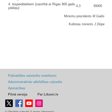
4. Iespieddarbiem (saistībā ar Rīgas 800 gadu
4,3
30000
jubileju)
Ministru prezidents
M.Gailis
Kultūras ministrs
J.Dripe
Pašvaldību saistošie noteikumi
Administratīvās atbildības ceļvedis
Apmācības
Pilnā versija
Par Likumi.lv
© Oficiālais izdevējs "Latvijas Vēstnesis"