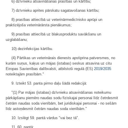
6) dzīvnieku atsavināšanas prasības un kārtību;
7) dzīvnieku aprites pārskatu sagatavošanas kārtību;
8) prasības attiecībā uz veterinārmedicīnisko aprūpi un
praktizējoša veterinārārsta pienākumus;
9) prasības attiecībā uz blakusproduktu savākšanu un
uzglabāšanu;
10) dezinfekcijas kārtību.
(4) Pārtikas un veterinārais dienests apstiprina patversmes, no
kurām suņus, kaķus un mājas (istabas) seskus atsavina uz citu
Eiropas Savienības dalībvalsti, atbilstoši regulā (ES)
2019/2035
noteiktajām prasībām."
9. Izteikt 53. panta pirmo daļu šādā redakcijā:
"(1) Par mājas (istabas) dzīvnieku atsavināšanas noteikumu
pārkāpšanu piemēro naudas sodu fiziskajai personai līdz četrdesmit
četrām naudas soda vienībām, bet juridiskajai personai - no sešām
līdz astoņdesmit četrām naudas soda vienībām."
10. Izslēgt 59. pantā vārdus "vai bez tā".
11. 60. pantā: