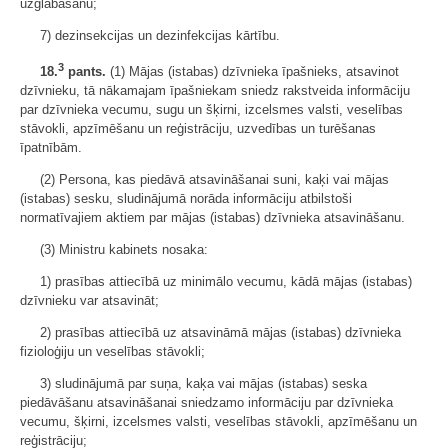
uzglabāšanu;
7) dezinsekcijas un dezinfekcijas kārtību.
3
18.
pants.
(1) Mājas (istabas) dzīvnieka īpašnieks, atsavinot
dzīvnieku, tā nākamajam īpašniekam sniedz rakstveida informāciju
par dzīvnieka vecumu, sugu un šķirni, izcelsmes valsti, veselības
stāvokli, apzīmēšanu un reģistrāciju, uzvedības un turēšanas
īpatnībām.
(2) Persona, kas piedāvā atsavināšanai suni, kaķi vai mājas
(istabas) sesku, sludinājumā norāda informāciju atbilstoši
normatīvajiem aktiem par mājas (istabas) dzīvnieka atsavināšanu.
(3) Ministru kabinets nosaka:
1) prasības attiecībā uz minimālo vecumu, kādā mājas (istabas)
dzīvnieku var atsavināt;
2) prasības attiecībā uz atsavināmā mājas (istabas) dzīvnieka
fizioloģiju un veselības stāvokli;
3) sludinājumā par suņa, kaķa vai mājas (istabas) seska
piedāvāšanu atsavināšanai sniedzamo informāciju par dzīvnieka
vecumu, šķirni, izcelsmes valsti, veselības stāvokli, apzīmēšanu un
reģistrāciju;