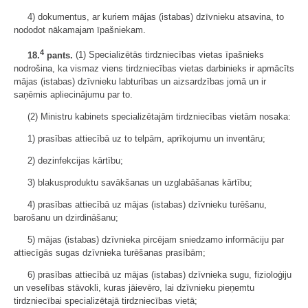
4) dokumentus, ar kuriem mājas (istabas) dzīvnieku atsavina, to
nododot nākamajam īpašniekam.
4
18.
pants.
(1) Specializētās tirdzniecības vietas īpašnieks
nodrošina, ka vismaz viens tirdzniecības vietas darbinieks ir apmācīts
mājas (istabas) dzīvnieku labturības un aizsardzības jomā un ir
saņēmis apliecinājumu par to.
(2) Ministru kabinets specializētajām tirdzniecības vietām nosaka:
1) prasības attiecībā uz to telpām, aprīkojumu un inventāru;
2) dezinfekcijas kārtību;
3) blakusproduktu savākšanas un uzglabāšanas kārtību;
4) prasības attiecībā uz mājas (istabas) dzīvnieku turēšanu,
barošanu un dzirdināšanu;
5) mājas (istabas) dzīvnieka pircējam sniedzamo informāciju par
attiecīgās sugas dzīvnieka turēšanas prasībām;
6) prasības attiecībā uz mājas (istabas) dzīvnieka sugu, fizioloģiju
un veselības stāvokli, kuras jāievēro, lai dzīvnieku pieņemtu
tirdzniecībai specializētajā tirdzniecības vietā;