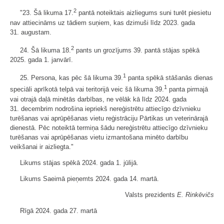
2
"23. Šā likuma 17.
pantā noteiktais aizliegums suni turēt piesietu
nav attiecināms uz tādiem suņiem, kas dzimuši līdz 2023. gada
31. augustam.
2
24. Šā likuma 18.
pants un grozījums 39. pantā stājas spēkā
2025. gada 1. janvārī.
1
25. Persona, kas pēc šā likuma 39.
panta spēkā stāšanās dienas
1
speciāli aprīkotā telpā vai teritorijā veic šā likuma 39.
panta pirmajā
vai otrajā daļā minētās darbības, ne vēlāk kā līdz 2024. gada
31. decembrim nodrošina iepriekš nereģistrētu attiecīgo dzīvnieku
turēšanas vai aprūpēšanas vietu reģistrāciju Pārtikas un veterinārajā
dienestā. Pēc noteiktā termiņa šādu nereģistrētu attiecīgo dzīvnieku
turēšanas vai aprūpēšanas vietu izmantošana minēto darbību
veikšanai ir aizliegta."
Likums stājas spēkā 2024. gada 1. jūlijā.
Likums Saeimā pieņemts 2024. gada 14. martā.
Valsts prezidents
E. Rinkēvičs
Rīgā 2024. gada 27. martā