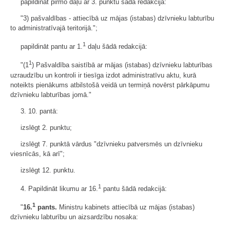
papildināt pirmo daļu ar 3. punktu šādā redakcijā:
"3) pašvaldības - attiecībā uz mājas (istabas) dzīvnieku labturību
to administratīvajā teritorijā.";
1
papildināt pantu ar 1.
daļu šādā redakcijā:
1
"(1
) Pašvaldība saistībā ar mājas (istabas) dzīvnieku labturības
uzraudzību un kontroli ir tiesīga izdot administratīvu aktu, kurā
noteikts pienākums atbilstošā veidā un termiņā novērst pārkāpumu
dzīvnieku labturības jomā."
3. 10. pantā:
izslēgt 2. punktu;
izslēgt 7. punktā vārdus "dzīvnieku patversmēs un dzīvnieku
viesnīcās, kā arī";
izslēgt 12. punktu.
1
4. Papildināt likumu ar 16.
pantu šādā redakcijā:
1
"
16.
pants.
Ministru kabinets attiecībā uz mājas (istabas)
dzīvnieku labturību un aizsardzību nosaka: