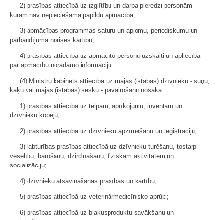
2) prasības attiecībā uz izglītību un darba pieredzi personām,
kurām nav nepieciešama papildu apmācība;
3) apmācības programmas saturu un apjomu, periodiskumu un
pārbaudījuma norises kārtību;
4) prasības attiecībā uz apmācīto personu uzskaiti un apliecībā
par apmācību norādāmo informāciju.
(4) Ministru kabinets attiecībā uz mājas (istabas) dzīvnieku - suņu,
kaķu vai mājas (istabas) sesku - pavairošanu nosaka:
1) prasības attiecībā uz telpām, aprīkojumu, inventāru un
dzīvnieku kopēju;
2) prasības attiecībā uz dzīvnieku apzīmēšanu un reģistrāciju;
3) labturības prasības attiecībā uz dzīvnieku turēšanu, tostarp
veselību, barošanu, dzirdināšanu, fiziskām aktivitātēm un
socializāciju;
4) dzīvnieku atsavināšanas prasības un kārtību;
5) prasības attiecībā uz veterinārmedicīnisko aprūpi;
6) prasības attiecībā uz blakusproduktu savākšanu un