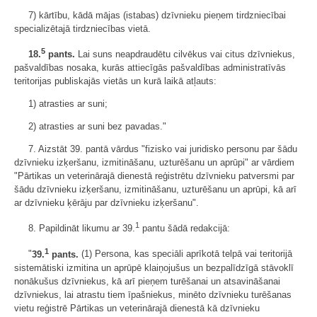
7) kārtību, kādā mājas (istabas) dzīvnieku pieņem tirdzniecībai
specializētajā tirdzniecības vietā.
5
18.
pants.
Lai suns neapdraudētu cilvēkus vai citus dzīvniekus,
pašvaldības nosaka, kurās attiecīgās pašvaldības administratīvās
teritorijas publiskajās vietās un kurā laikā atļauts:
1) atrasties ar suni;
2) atrasties ar suni bez pavadas."
7. Aizstāt 39. pantā vārdus "fizisko vai juridisko personu par šādu
dzīvnieku izķeršanu, izmitināšanu, uzturēšanu un aprūpi" ar vārdiem
"Pārtikas un veterinārajā dienestā reģistrētu dzīvnieku patversmi par
šādu dzīvnieku izķeršanu, izmitināšanu, uzturēšanu un aprūpi, kā arī
ar dzīvnieku ķērāju par dzīvnieku izķeršanu".
1
8. Papildināt likumu ar 39.
pantu šādā redakcijā:
1
"
39.
pants.
(1) Persona, kas speciāli aprīkotā telpā vai teritorijā
sistemātiski izmitina un aprūpē klaiņojušus un bezpalīdzīgā stāvoklī
nonākušus dzīvniekus, kā arī pieņem turēšanai un atsavināšanai
dzīvniekus, lai atrastu tiem īpašniekus, minēto dzīvnieku turēšanas
vietu reģistrē Pārtikas un veterinārajā dienestā kā dzīvnieku