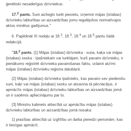
ģenētiski nesaderīgus dzīvniekus.
2
17.
pants.
Suni aizliegts turēt piesietu, izņemot mājas (istabas)
dzīvnieku labturības un aizsardzības jomu regulējošos normatīvajos
aktos minētus gadījumus."
2
3
4
5
6. Papildināt III nodaļu ar 18.
, 18.
, 18.
un 18.
pantu šādā
redakcijā:
2
"
18.
pants.
(1) Mājas (istabas) dzīvnieka - suņa, kaķa vai mājas
(istabas) seska - īpašniekam vai turētājam, kurš pavairo dzīvnieku, ir
pienākums reģistrēt dzīvnieka pavairošanas faktu, izdarot atzīmi
mājas (istabas) dzīvnieku reģistra datubāzē.
(2) Mājas (istabas) dzīvnieka īpašnieks, kas pavairo sev piederošu
suni, kaķi vai mājas (istabas) sesku un atsavina tā pēcnācējus, ir
apmācīts mājas (istabas) dzīvnieku labturības un aizsardzības jomā
un ir saņēmis apliecinājumu par to.
(3) Ministru kabinets attiecībā uz apmācību mājas (istabas)
dzīvnieku labturības un aizsardzības jomā nosaka:
1) prasības attiecībā uz izglītību un darba pieredzi personām, kas
ir tiesīgas apmācīt;