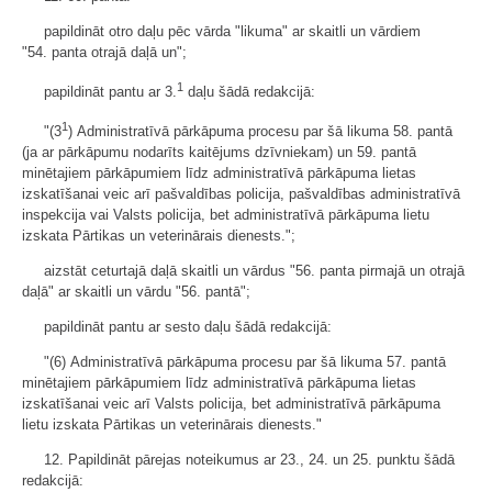
papildināt otro daļu pēc vārda "likuma" ar skaitli un vārdiem
"54. panta otrajā daļā un";
1
papildināt pantu ar 3.
daļu šādā redakcijā:
1
"(3
) Administratīvā pārkāpuma procesu par šā likuma 58. pantā
(ja ar pārkāpumu nodarīts kaitējums dzīvniekam) un 59. pantā
minētajiem pārkāpumiem līdz administratīvā pārkāpuma lietas
izskatīšanai veic arī pašvaldības policija, pašvaldības administratīvā
inspekcija vai Valsts policija, bet administratīvā pārkāpuma lietu
izskata Pārtikas un veterinārais dienests.";
aizstāt ceturtajā daļā skaitli un vārdus "56. panta pirmajā un otrajā
daļā" ar skaitli un vārdu "56. pantā";
papildināt pantu ar sesto daļu šādā redakcijā:
"(6) Administratīvā pārkāpuma procesu par šā likuma 57. pantā
minētajiem pārkāpumiem līdz administratīvā pārkāpuma lietas
izskatīšanai veic arī Valsts policija, bet administratīvā pārkāpuma
lietu izskata Pārtikas un veterinārais dienests."
12. Papildināt pārejas noteikumus ar 23., 24. un 25. punktu šādā
redakcijā: