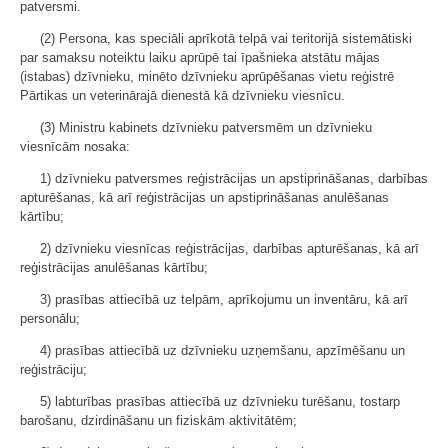
patversmi.
(2) Persona, kas speciāli aprīkotā telpā vai teritorijā sistemātiski
par samaksu noteiktu laiku aprūpē tai īpašnieka atstātu mājas
(istabas) dzīvnieku, minēto dzīvnieku aprūpēšanas vietu reģistrē
Pārtikas un veterinārajā dienestā kā dzīvnieku viesnīcu.
(3) Ministru kabinets dzīvnieku patversmēm un dzīvnieku
viesnīcām nosaka:
1) dzīvnieku patversmes reģistrācijas un apstiprināšanas, darbības
apturēšanas, kā arī reģistrācijas un apstiprināšanas anulēšanas
kārtību;
2) dzīvnieku viesnīcas reģistrācijas, darbības apturēšanas, kā arī
reģistrācijas anulēšanas kārtību;
3) prasības attiecībā uz telpām, aprīkojumu un inventāru, kā arī
personālu;
4) prasības attiecībā uz dzīvnieku uzņemšanu, apzīmēšanu un
reģistrāciju;
5) labturības prasības attiecībā uz dzīvnieku turēšanu, tostarp
barošanu, dzirdināšanu un fiziskām aktivitātēm;