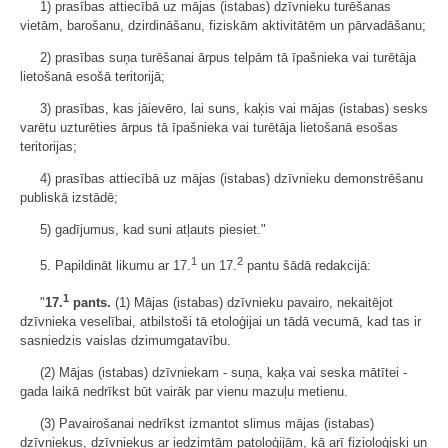
1) prasības attiecībā uz mājas (istabas) dzīvnieku turēšanas
vietām, barošanu, dzirdināšanu, fiziskām aktivitātēm un pārvadāšanu;
2) prasības suņa turēšanai ārpus telpām tā īpašnieka vai turētāja
lietošanā esošā teritorijā;
3) prasības, kas jāievēro, lai suns, kaķis vai mājas (istabas) sesks
varētu uzturēties ārpus tā īpašnieka vai turētāja lietošanā esošas
teritorijas;
4) prasības attiecībā uz mājas (istabas) dzīvnieku demonstrēšanu
publiskā izstādē;
5) gadījumus, kad suni atļauts piesiet."
1
2
5. Papildināt likumu ar 17.
un 17.
pantu šādā redakcijā:
1
"
17.
pants.
(1) Mājas (istabas) dzīvnieku pavairo, nekaitējot
dzīvnieka veselībai, atbilstoši tā etoloģijai un tādā vecumā, kad tas ir
sasniedzis vaislas dzimumgatavību.
(2) Mājas (istabas) dzīvniekam - suņa, kaķa vai seska mātītei -
gada laikā nedrīkst būt vairāk par vienu mazuļu metienu.
(3) Pavairošanai nedrīkst izmantot slimus mājas (istabas)
dzīvniekus, dzīvniekus ar iedzimtām patoloģijām, kā arī fizioloģiski un