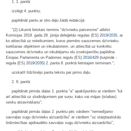
1. 1. pantā:
izslēgt 4. punktu;
papildināt pantu ar otro daļu šādā redakcijā:
"(2) Likumā lietotais termins "dzīvnieku patversme" atbilst
Komisijas 2019. gada 28. jūnija deleģētās regulas (ES)
2019/2035
, ar
ko attiecībā uz noteikumiem, kurus piemēro sauszemes dzīvnieku
turēšanas objektiem un inkubatoriem, un attiecībā uz konkrētu
sauszemes dzīvnieku un inkubējamu olu izsekojamību papildina
Eiropas Parlamenta un Padomes regulu (ES)
2016/429
(turpmāk -
regula (ES)
2019/2035
) 2. panta 8. punktā lietotajam terminam.";
uzskatīt līdzšinējo panta tekstu par pirmo daļu.
2. 9. pantā:
papildināt pirmās daļas 1. punkta "a" apakšpunktu ar vārdiem "kā
arī attiecībā uz sludinājumiem par suņu, kaķu vai mājas (istabas)
sesku atsavināšanu";
papildināt pirmās daļas 2. punktu pēc vārdiem "nemedījamo
savvaļas sugu dzīvnieku aizsardzību" ar vārdiem "uz starptautiskās
tirdzniecības apdraudēto savvaļas sugu dzīvnieku aizsardzību";